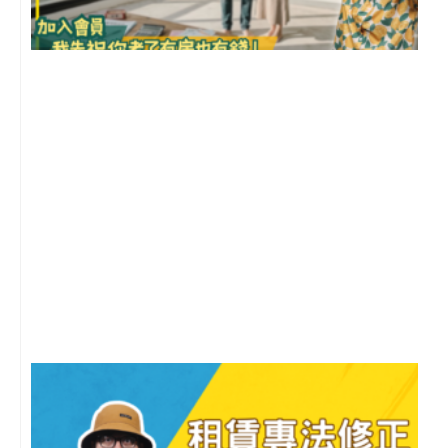
前
2
年
月
尚
留