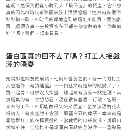
產呢？這個我們從小聽到大「最保值」的資產，會不會
真的因為AI時代來臨而被股市狠狠輾過？這篇就來跟你
好好聊一聊，AI時代的房地產到底還能不能買、要怎麼
買，順便分享一些投資客私下都在偷偷做的事。你準備
好了嗎？我們一起來看看。
蛋白區真的回不去了嗎？打工人接盤
潮的隱憂
先講那位網友的論點，他說AI普及之後，新一代的打工
人會遇到「薪資通縮」——白話文就是賺的錢變少了，
買不起房，自然沒人接盤。聽起來有沒有一點道理？其
實還真的有。你想想看，現在很多基層、行政、客服、
文案的工作，AI都能做得又快又便宜，企業沒理由花大
錢請人，薪水當然不會漲。那蛋白區的房子，本來就是
靠這群打工族在撐買盤的，當他們的口袋變淺，房價自
然撐不住。但這也不是說蛋白區就完全沒救——重點是