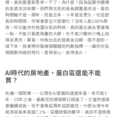
裡，真的要重新思考一下了。為什麼？因為這跟你選擇
的投資流派有關。我們現在走的是長期置產流派，看的
時間軸不是一兩年，而是五年、十年甚至更久。在這麼
長的時間裡，市場會發生什麼變化？沒有人能100%預
測。所以當你在挑蛋白區的時候，真的要比過去更謹慎
一點，不能只看建商畫的大餅，也不能只聽仲介嘴上說
得多漂亮。畢竟，你掏出去的是真金白銀，賠不起的。
接下來，我會帶你看幾個關鍵的判斷指標——讓你在這
個變動快速的時代，買得安心、放得長久。
AI時代的房地產，蛋白區還能不能
買？
先講一個現實——以現在AI發展的速度來看，有可能5
年、10年之後，最瘋狂的爆發期已經過了。它當然還是
會繼續成長，但不會像這兩年這麼瘋狂。什麼台灣今年
經濟成長率高達7.1%，這種誇張的數字，真的不是常態