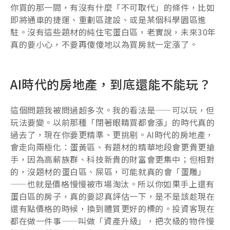
你買的那一間，有沒有什麼「不可取代」的條件，比如
即將通車的捷運、重劃區建設、或是某個科學園區進
駐。沒有這些題材的純住宅蛋白區，老實說，未來30年
真的要小心，不要再傻傻地以為買房就一定漲了。
AI時代的房地產，到底還能不能玩？
這個問題我被問過超多次。我的看法是——可以玩，但
玩法要變。以前那種「閉著眼睛買都會漲」的時代真的
過去了，現在你要更精準、更挑剔。AI時代的房地產，
會走向兩極化：蛋黃區、有題材的精華地段會更貴更搶
手，因為高薪族群、科技新貴的財富會更集中；但相對
的，沒題材的蛋白區、屎區，可能就真的會「蛋雕」
——也就是價格慢慢被市場淘汰。所以你如果手上還有
蛋白區的房子，真的要認真評估一下，是不是該趁現在
還有點價格的時候，換到體質更好的標的。投資客現在
都在做一件事——叫做「資產升級」，把次級的物件慢