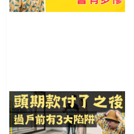
2
年
月
尚
留