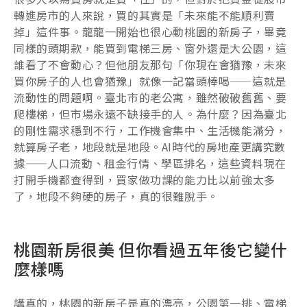
轉進房市的人來說，買的其實是「未來能不能順利賣
掉」這件事。龍龍一開始也很心動桃園的新房子，畢竟
同樣的頭期款，能買到電梯三房、窗外還是大公園，這
誰看了不會動心？但他朋友那句「你現在會猶豫，未來
買你房子的人也會猶豫」就像一記當頭棒喝——這就是
流動性的問題啊。臺北市的老公寓，雖然破破舊舊、要
爬樓梯，但市場永遠不缺接手的人。為什麼？因為臺北
的剛性需求穩到不行，工作機會集中、生活機能滿分，
就算房子老，地段就是地段。AI時代的房地產更講究數
據——人口流動、租金行情、學區排名，這些資料現在
打開手機都查得到，買家做功課的能力比以前強太多
了，地段不夠硬的房子，真的很難脫手。
桃園新房很美 但你看過五年後它變什
麼樣嗎
講真的，桃園的新房子是真的漂亮，公園第一排、電梯