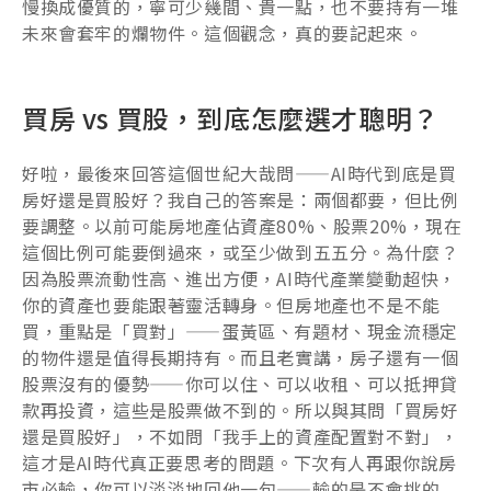
慢換成優質的，寧可少幾間、貴一點，也不要持有一堆
未來會套牢的爛物件。這個觀念，真的要記起來。
買房 vs 買股，到底怎麼選才聰明？
好啦，最後來回答這個世紀大哉問——AI時代到底是買
房好還是買股好？我自己的答案是：兩個都要，但比例
要調整。以前可能房地產佔資產80%、股票20%，現在
這個比例可能要倒過來，或至少做到五五分。為什麼？
因為股票流動性高、進出方便，AI時代產業變動超快，
你的資產也要能跟著靈活轉身。但房地產也不是不能
買，重點是「買對」——蛋黃區、有題材、現金流穩定
的物件還是值得長期持有。而且老實講，房子還有一個
股票沒有的優勢——你可以住、可以收租、可以抵押貸
款再投資，這些是股票做不到的。所以與其問「買房好
還是買股好」，不如問「我手上的資產配置對不對」，
這才是AI時代真正要思考的問題。下次有人再跟你說房
市必輸，你可以淡淡地回他一句——輸的是不會挑的