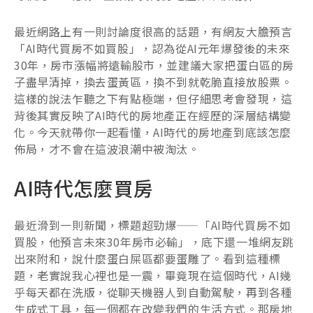
最近網路上有一則討論度很高的話題，有網友大膽預言
「AI時代買房不如買股」，認為從AI元年爆發後的未來
30年，房市漲幅將遠輸股市，並建議大家把蛋白區的房
子盡早清掉，換去蛋黃區，換不到就乾脆直接放股票。
這樣的說法乍聽之下有點極端，但仔細思考會發現，這
背後其實反映了AI時代的房地產正在經歷的深層結構變
化。今天就帶你一起看懂，AI時代的房地產到底該怎麼
佈局，才不會在這波浪潮中被淘汰。
AI時代怎麼買房
最近滑到一則新聞，標題超勁爆——「AI時代買房不如
買股，他預言未來30年房市必輸」，底下還一堆網友跳
出來附和，說什麼蛋白屎區都要蛋雕了。看到這種標
題，老實說我心裡也是一震，畢竟現在這個時代，AI幾
乎每天都在洗版，從聊天機器人到自動駕駛，再到各種
生成式工具，每一個都在改變我們的生活方式。那房地