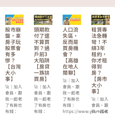
股市崩
頭期款
人口流
租賃專
盤，拿
付了還
失區，
法急轉
房子玩
不算買
反而是
彎！不
股票會
到？過
買房機
綁3年
有多
戶前3
會？
租約，
慘？
大陷阱
【高雄
你才租
【台灣
【房貸
在地人
得到
大小
一族拚
閒聊】
房？
事】
買房】
【房市
🚀｜加入
大小
🚀｜加入
🚀｜加入
會員，跟
事】
會員，跟
會員，跟
我一起老
我一起老
我一起老
了有房也
🚀｜加入
了有房也
了有房也
有錢：
會員，跟
有錢：
有錢：
https://www.youtube.
我一起老