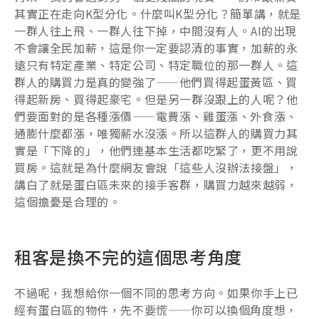
其實正在走向K型分化。什麼叫K型分化？簡單講，就是
一群人往上飛、一群人往下掉，中間沒有人。AI的出現
不會讓全民加薪，這是你一定要認清的事實，加薪的永
遠只有特定產業、特定公司、特定職位的那一群人。這
群人的購買力是真的變強了——他們買得起蛋黃區、買
得起新房、買得起豪宅。但是另一群沒跟上的人呢？他
們要面對的是各種漲價——電費漲、雞蛋漲、外食漲、
通膨什麼都漲，唯獨薪水沒漲。所以這群人的購買力其
實是「下降的」，他們連基本生活都吃緊了，更不用說
買房。這就是為什麼網友會說「這些人沒辦法接盤」，
講白了就是蛋白區未來的接手客群，購買力越來越弱，
這個擔憂是合理的。
租客是換不完的這個思考角度
不過呢，我想給你一個不同的思考方向。如果你手上已
經有蛋白區的物件，先不要慌——你可以換個角度想，