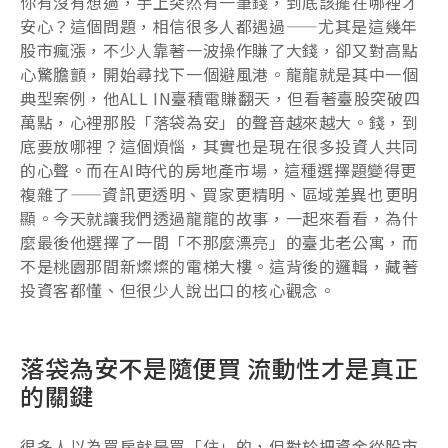
你有沒有想過，手上突然有一筆錢，到底該擺在哪裡才
安心？這個問題，相信很多人都遇過——尤其是這幾年
股市瘋漲，不少人靠著一波操作賺了大錢，卻又對高點
心驚膽顫，開始尋找下一個避風港。龍龍就是其中一個
典型案例，他ALL IN臺積電賺翻天，但看著臺股突破四
萬點，心裡那股「落袋為安」的聲音越來越大。錢，到
底要放哪裡？這個煩惱，其實也是現在很多投資人共同
的心聲。而在AI時代的房地產市場，這種選擇題變得更
複雜了——資訊更透明、買家更精明、區域差異也更明
顯。今天就讓我們透過龍龍的故事，一起來看看，為什
麼最後他選擇了一間「不那麼漂亮」的臺北老公寓，而
不是桃園那間新燦燦的電梯大樓。這背後的邏輯，藏著
投資客都懂、但很少人說出口的核心觀念。
落袋為安不是隨便買 流動性才是真正
的關鍵
很多人以為買房就是買「住」的，但對於把資金從股市