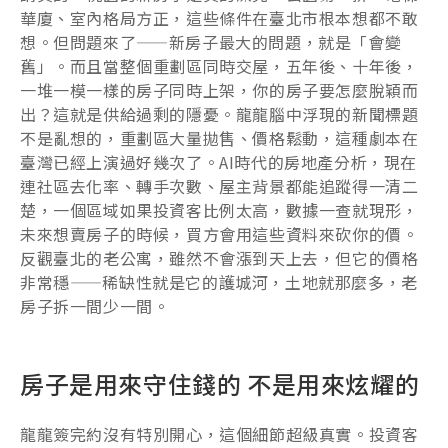
華廈、室內格局方正，這些條件在臺北市根本想都不敢
想。但問題來了——新房子最大的問題，就是「會變
舊」。而且當整個重劃區同時交屋，五年後、十年後，
一堆一模一樣的房子同時上架，你的房子要怎麼脫穎而
出？這就是供給過剩的隱憂。龍龍腦中浮現的新聞標題
不是亂想的，重劃區大量拋售、價格鬆動，這種劇本在
臺灣已經上演過好幾次了。AI時代的房地產分析，現在
連社區去化率、轉手次數、屋主背景都能追蹤得一清二
楚，一個區域如果投資客比例太高，數據一查就現形，
未來想賣房子的時候，買方會用這些資料來砍你的價。
反觀臺北的老公寓，雖然不會漲到天上去，但它的價格
非常穩——稀缺性就是它的護城河，土地就那麼多，老
房子拆一間少一間。
房子是用來守住錢的 不是用來炫耀的
龍龍簽完約沒有特別開心，這個細節超級真實。投資客