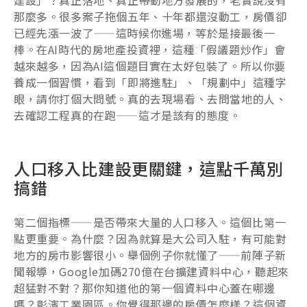
那麼多。很多案子拖個五年、十年都還沒動工，房價卻
已經先漲一波了——這時候你進場，等於是接最後一
棒。在AI時代的房地產投資裡，這種「假議題炒作」會
越來越多，因為AI這個題目實在太好包裝了。所以你要
養成一個習慣，看到「即將進駐」、「規劃中」這種字
眼，請你打個大問號。真的去現場看、去問當地的人、
去確認工程真的在跑——這才是該有的態度。
人口移入比建設更關鍵，這點千萬別
搞錯
第二個指標——是否帶來大量的人口移入。這個比第一
點更重要。為什麼？因為就算是大公司入駐，有可能對
地方的房市影響很小。舉個例子你就懂了——前陣子新
聞報導，Google加碼270億在台擴建資料中心，聽起來
超猛對不對？那你知道他的第一個資料中心蓋在哪邊
嗎？彰濱工業園區。你覺得那邊的房價怎麼樣？這個資