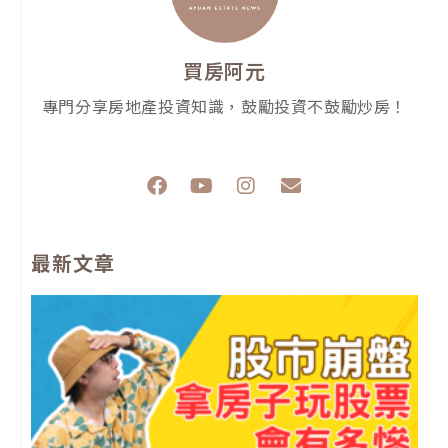
買房阿元
專門分享房地產投資知識，鼓勵投資不鼓勵炒房！
F
Y
I
E
a
o
n
n
c
u
s
v
e
t
t
e
最新文章
b
u
a
l
o
b
g
o
o
e
r
p
k
a
e
m