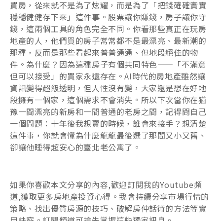
買房，從來就不是為了炫耀，而是為了「把錢確確實實
穩穩健健存下來」這件事。股票讓你賺錢，房子讓你守
錢，這兩個工具的角色完全不同。你看那些真正在玩房
地產的人，他們買的房子常常都不是最漂亮、最新潮的
那種，反而是那些看起來普普通通、但地段絕佳的物
件。為什麼？因為這種房子有個共同特色——「不滿意
但可以接受」的買家永遠存在。AI時代的房地產雖然讓
資訊變得超級透明，但人性沒有變，大家還是想在好地
段擁有一個家，這個需求不會消失。所以下次當你在猶
豫一間漂亮的新房和一間普通的老房之間，記得問自己
一個問題：十年後我想賣的時候，誰會來接手？想清楚
這件事，你就會懂為什麼龍龍最後選了那間又小又舊、
卻讓他睡得超安心的臺北老公寓了。
如果你喜歡本文分享的內容,歡迎訂閱我的Youtube頻
道,獲取更多房地產投資心得。我會持續分享市場行情的
策略、找出優質房源的技巧、破解房仲話術的方法等實
用訣竅。訂閱頻道可搶先掌握這些獨家訊息。