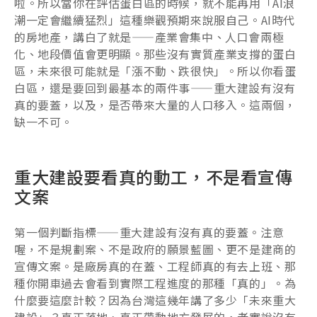
啦。所以當你在評估蛋白區的時候，就不能再用「AI浪
潮一定會繼續猛烈」這種樂觀預期來說服自己。AI時代
的房地產，講白了就是——產業會集中、人口會兩極
化、地段價值會更明顯。那些沒有實質產業支撐的蛋白
區，未來很可能就是「漲不動、跌很快」。所以你看蛋
白區，還是要回到最基本的兩件事——重大建設有沒有
真的要蓋，以及，是否帶來大量的人口移入。這兩個，
缺一不可。
重大建設要看真的動工，不是看宣傳
文案
第一個判斷指標——重大建設有沒有真的要蓋。注意
喔，不是規劃案、不是政府的願景藍圖、更不是建商的
宣傳文案。是廠房真的在蓋、工程師真的有去上班、那
種你開車過去會看到實際工程進度的那種「真的」。為
什麼要這麼計較？因為台灣這幾年講了多少「未來重大
建設」？真正落地、真正帶動地方發展的，老實說沒有