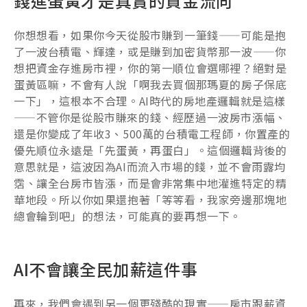
錢進蛋黃才是真實的資金流向
你想想看，如果你今天從股市賺到一筆錢——可能是抱
了一波台積電、輝達，或是賺到加密貨幣那一波——你
想把資金存進房市裡，你的第一順位會選哪裡？絕對是
蛋黃區嘛，不會有人說「啊我去買個那瑪夏的房子保底
一下」，這根本不合理。AI時代的房地產邏輯就是這樣
——不管你是從股市賺來的錢、經歷過一波房市漲幅、
還是你變成了年收3、500萬的台積電工程師，你置產的
優先順位永遠是「先蛋黃，再蛋白」。這個邏輯背後的
意思就是，這波因為AI而流入市場的錢，並不會雨露均
霑、讓全台房市皆漲，而是會非常集中地灌進特定的精
華地段。所以你如果還抱著「等等看，我家旁邊那塊地
總會輪到吧」的想法，可能真的要再想一下。
AI不會讓全民加薪這件事
再來，我們會遇到另一個更殘酷的現實——房市跟薪資