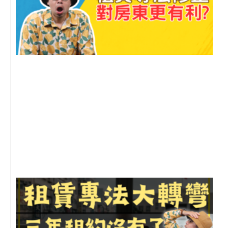
2
年
月
尚
留