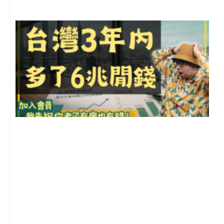
G
2
年
月
尚
留