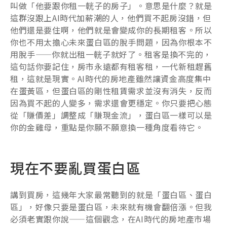
叫做「他要跟你租一輄子的房子」。意思是什麼？就是
這群沒跟上AI時代加薪潮的人，他們買不起房沒錯，但
他們還是要住啊，他們就是會變成你的長期租客。所以
你也不用太擔心未來蛋白區的脫手問題，因為你根本不
用脫手——你就出租一輄子就好了。租客是換不完的，
這句話你要記住，房市永遠都有租客租，一代新租趕舊
租，這就是現實。AI時代的房地產雖然讓資金高度集中
在蛋黃區，但蛋白區的剛性租賃需求並沒有消失，反而
因為買不起的人變多，需求還會更穩定。你只要把心態
從「賺價差」調整成「賺現金流」，蛋白區一樣可以是
你的金雞母，重點是你願不願意換一種角度看待它。
現在不要亂買蛋白區
講到買房，這幾年大家最常聽到的就是「蛋白區、蛋白
區」，好像只要是蛋白區，未來就有機會翻倍漲。但我
必須老實跟你說——這個觀念，在AI時代的房地產市場