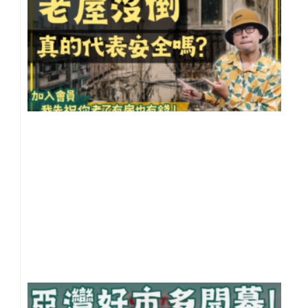
沒
倒
真
代
安
嗎
【
住
知
10
事
20
年 
月 
日
尚
留
好
多