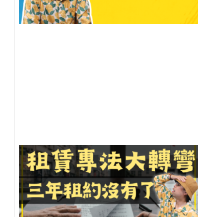
會
【
雄
地
閒
聊
20
年 
月 
日
尚
留
租
專
急
彎
不
3