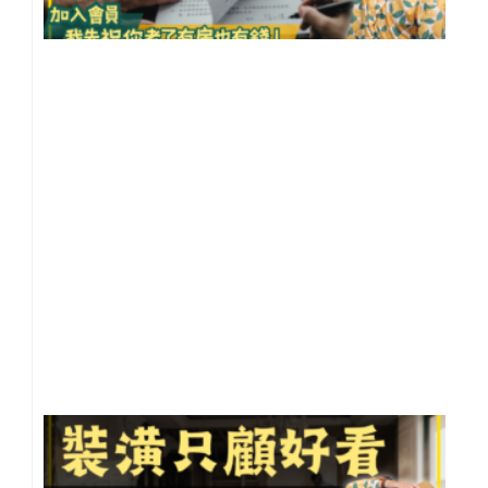
租
約
你
租
到
房
【
市
小
事
20
年 
月 
日
尚
留
裝
只
好