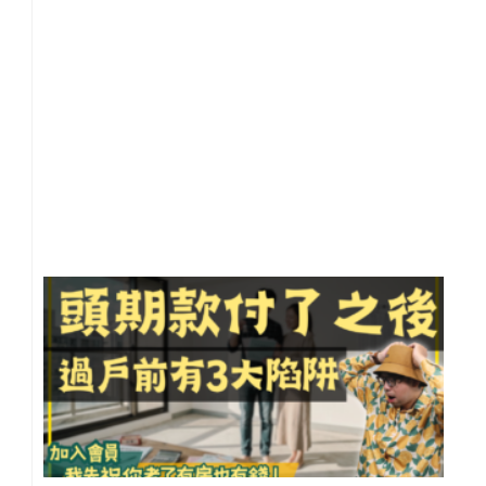
慘
【
灣
小
事
20
年 
月 
日
尚
留
頭
款
了
不
買
到
過
前