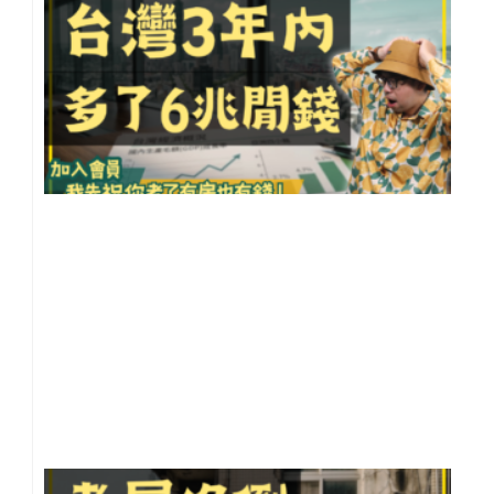
GD
成
四
龍
一
反
更
險
【
灣
小
事
20
年 
月 
日
尚
留
老