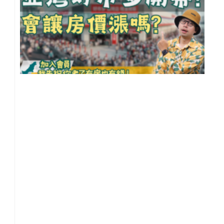
灣
開
幕
你
在
置
還
自
住
【
雄
地
閒
聊
20
年 
月 
日
尚
留