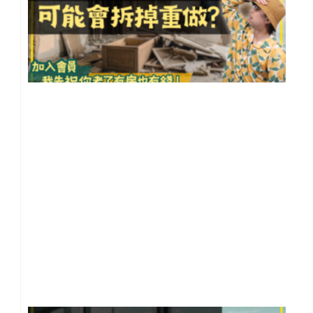
看
最
可
全
拆
重
做
【
住
知
10
事
20
年 
月 
日
尚
留