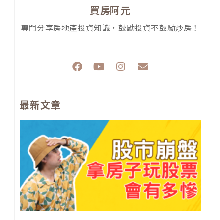
買房阿元
專門分享房地產投資知識，鼓勵投資不鼓勵炒房！
F
Y
I
E
a
o
n
n
c
u
s
v
e
t
t
e
最新文章
b
u
a
l
o
b
g
o
o
e
r
p
股
k
a
e
崩
m
盤
拿
子
股
會
多