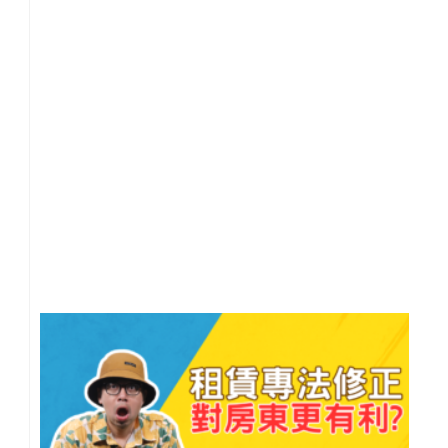
大
阱
【
貸
族
買
房
20
年 
月 
日
尚
留
人
流
區
反
是
房