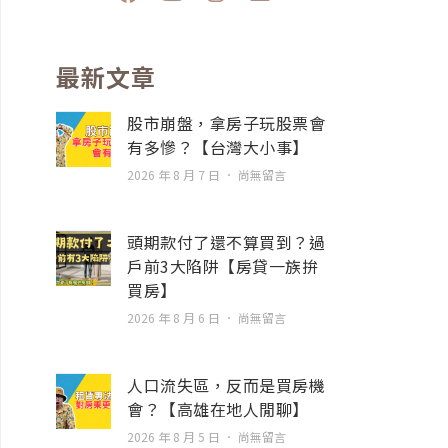
a
o
n
n
c
u
s
v
e
t
t
e
b
u
a
l
最新文章
o
b
g
o
o
e
r
p
股市崩盤，拿房子玩股票會
k
a
e
有多慘？【台灣大小事】
m
2026 年 8 月 7 日
尚無留言
頭期款付了還不算買到？過
戶前3大陷阱【房貸一族拚
買房】
2026 年 8 月 6 日
尚無留言
人口流失區，反而是買房機
會？【高雄在地人閒聊】
2026 年 8 月 5 日
尚無留言