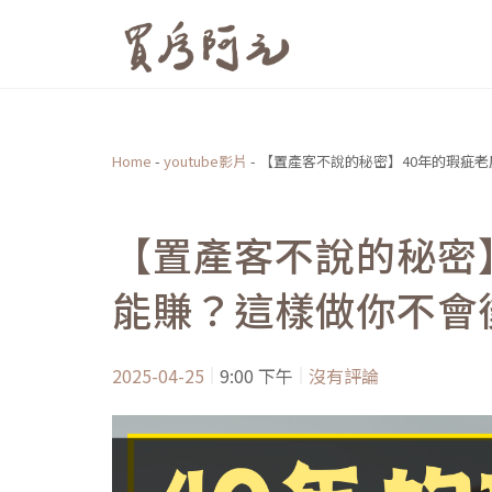
跳
至
主
要
內
Home
-
youtube影片
-
【置產客不說的秘密】40年的瑕疵
容
【置產客不說的秘密
能賺？這樣做你不會
2025-04-25
9:00 下午
沒有評論