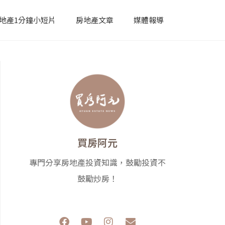
地產1分鐘小短片
房地產文章
媒體報導
買房阿元
專門分享房地產投資知識，鼓勵投資不
鼓勵炒房！
F
Y
I
E