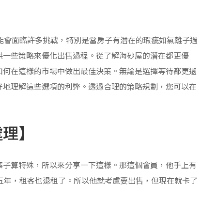
能會面臨許多挑戰，特別是當房子有潛在的瑕疵如氯離子過
供一些策略來優化出售過程。從了解海砂屋的潛在都更優
如何在這樣的市場中做出最佳決策。無論是選擇等待都更還
好地理解這些選項的利弊。透過合理的策略規劃，您可以在
處理】
案子算特殊，所以來分享一下這樣。那這個會員，他手上有
五年，租客也退租了。所以他就考慮要出售，但現在就卡了