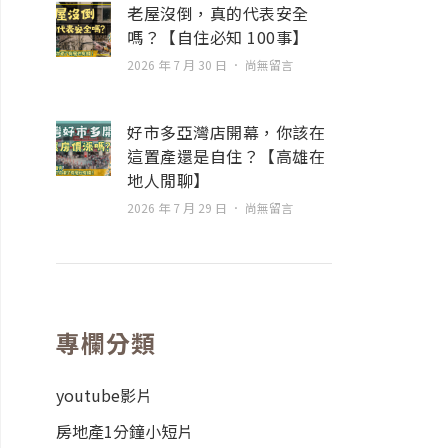
老屋沒倒，真的代表安全
嗎？【自住必知 100事】
2026 年 7 月 30 日
尚無留言
好市多亞灣店開幕，你該在
這置產還是自住？【高雄在
地人閒聊】
2026 年 7 月 29 日
尚無留言
專欄分類
youtube影片
房地產1分鐘小短片