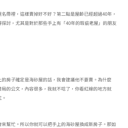
名冊裡，這樣賣掉好不好？第二點是屋齡已經超過40年，
探討，尤其是對於那些手上有「40年的瑕疵老屋」的朋友
上的房子確定是海砂屋的話，我會建議他不要賣。為什麼
發局的公文，內容很多，我就不唸了，你看紅線的地方就
式。
會來幫忙。所以你就可以把手上的海砂屋換成新房子。那如