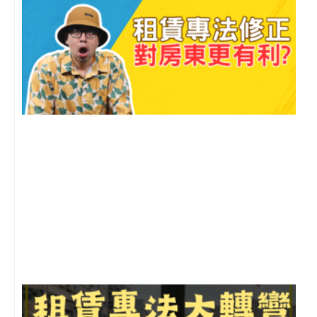
2
年
月
尚
留