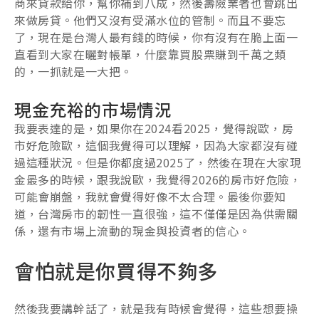
商來貸款給你，幫你補到八成，然後壽險業者也會跳出
來做房貸。他們又沒有受滿水位的管制。而且不要忘
了，現在是台灣人最有錢的時候，你有沒有在脆上面一
直看到大家在曬對帳單，什麼靠買股票賺到千萬之類
的，一抓就是一大把。
現金充裕的市場情況
我要表達的是，如果你在2024看2025，覺得說歐，房
市好危險歐，這個我覺得可以理解，因為大家都沒有碰
過這種狀況。但是你都度過2025了，然後在現在大家現
金最多的時候，跟我說歐，我覺得2026的房市好危險，
可能會崩盤，我就會覺得好像不太合理。最後你要知
道，台灣房市的韌性一直很強，這不僅僅是因為供需關
係，還有市場上流動的現金與投資者的信心。
會怕就是你買得不夠多
然後我要講幹話了，就是我有時候會覺得，這些想要操