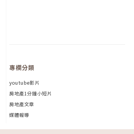
2
年
月
尚
留
專欄分類
youtube影片
房地產1分鐘小短片
房地產文章
媒體報導