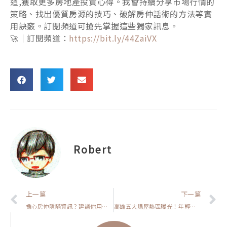
道,獲取更多房地產投資心得。我會持續分享市場行情的
策略、找出優質房源的技巧、破解房仲話術的方法等實
用訣竅。訂閱頻道可搶先掌握這些獨家訊息。
🚀｜訂閱頻道：
https://bit.ly/44ZaiVX
Robert
上一頁
上一篇
下一篇
擔心房仲隱瞞資訊？建議你用這招，就能避免發生【房市保命符】
高雄五大購屋熱區曝光！年輕人都買哪裡？都怎麼選？【高雄在地人閒聊】