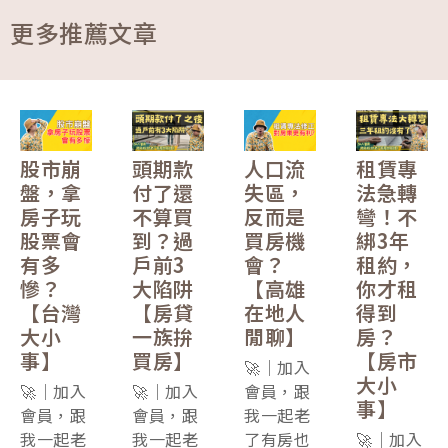
更多推薦文章
股市崩
頭期款
人口流
租賃專
盤，拿
付了還
失區，
法急轉
房子玩
不算買
反而是
彎！不
股票會
到？過
買房機
綁3年
有多
戶前3
會？
租約，
慘？
大陷阱
【高雄
你才租
【台灣
【房貸
在地人
得到
大小
一族拚
閒聊】
房？
事】
買房】
【房市
🚀｜加入
大小
🚀｜加入
🚀｜加入
會員，跟
事】
會員，跟
會員，跟
我一起老
我一起老
我一起老
了有房也
🚀｜加入