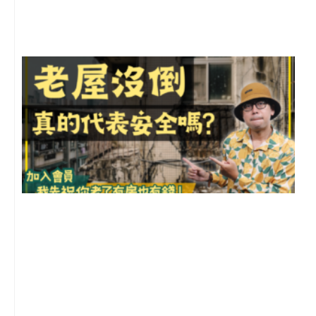
尚
留
1
2
年
月
尚