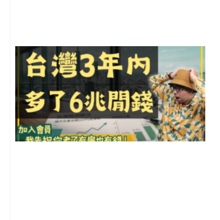
尚
留
G
2
年
月