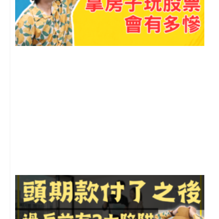
2
年
月
尚
留