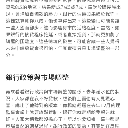
來聊聊貸款成數不如預期的影響。假設你本來預計可以
貸款8成的地區，結果變成7成5或7成，這對於購屋族來
說，會增加自備款的壓力。銀行的估價如果趨於保守，
這樣就算貸你八成，他也拿得出來。這些變化可能會讓
一些人望而卻步，進而影響房市的活絡程度。當然，如
果銀行的核貸程序拖延，或者直接拒貸，那就更加劇了
購屋的困難度。這些情境的發生，可能會讓一些人覺得
未來申請房貸會很可怕，但其實這只是市場調整的一部
分。
銀行政策與市場調整
再來看看銀行政策與市場調整的關係。去年滿水位的狀
況，大家都在哀不好貸款，然後脆上面也有人見獵心
喜，講出了他聽到的版本。像楊總裁還在去年12月的理
監事會議上說要放鬆管制，銀行你就定期給我報告就
好。人家大總裁都沒擔心了，所以你要知道，這些都是
市場自然的調整過程。銀行政策的變動，其實是在反映