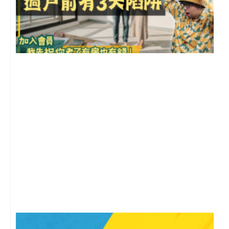
前
2
年
月
尚
留