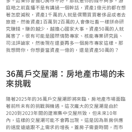
多。如果你會擔心房市不好，那就是你的錢不夠多。游
庭皓之前直播不是有講過一個幹話，資產1億元的都在想
著怎麼減稅，資產1千萬的人就是偶爾買買奢侈品或者去
旅遊，然後資產1百萬到2百萬的人會像社畜一樣拼命研
究賺錢。賺的越少，越擔心國家大事。資產50萬的人就
厲害了，很有可能是國際情勢專家、核能專業研究員、
司法評論家，然後現在還要再多一個房市專家這樣。那
我想問你，你想要當資產一億的，還是資產50萬的？
36萬戶交屋潮：房地產市場的未
來挑戰
隨著2025年的36萬戶交屋潮即將來臨，房地產市場面臨
著前所未有的挑戰與機遇。這次龐大的交屋潮是由於
2020到2023年間的建案集中交屋所致，但未來10年
內，這樣的交屋潮可能不會再出現。這是因為新房供應
的速度遠遠跟不上需求的增長。蓋房子需要時間，而市