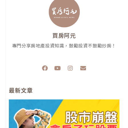
買房阿元
專門分享房地產投資知識，鼓勵投資不鼓勵炒房！
F
Y
I
E
a
o
n
n
c
u
s
v
e
t
t
e
最新文章
b
u
a
l
o
b
g
o
o
e
r
p
k
a
e
m