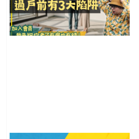
前
2
年
月
尚
留