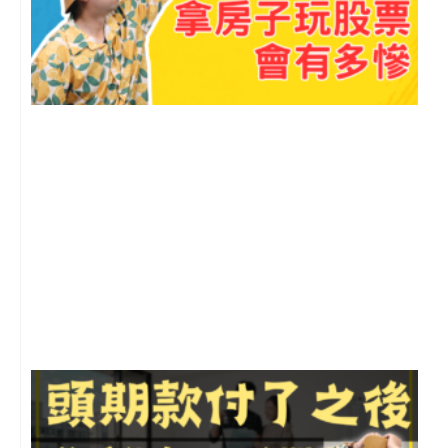
2
年
月
尚
留