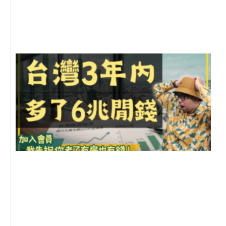
月
尚
留
G
2
年
月