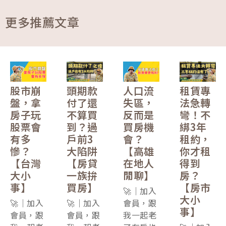
更多推薦文章
股市崩
頭期款
人口流
租賃專
盤，拿
付了還
失區，
法急轉
房子玩
不算買
反而是
彎！不
股票會
到？過
買房機
綁3年
有多
戶前3
會？
租約，
慘？
大陷阱
【高雄
你才租
【台灣
【房貸
在地人
得到
大小
一族拚
閒聊】
房？
事】
買房】
【房市
🚀｜加入
大小
🚀｜加入
🚀｜加入
會員，跟
事】
會員，跟
會員，跟
我一起老