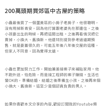
200萬頭期買郊區中古屋的策略
小蟲最後買了一個蛋黃區的小房子老房子，他很聰明，
沒有用掉新青安，因為他打算跟老婆先在那邊住，之後
小孩要出生的時候，再把這間出租。之後再看情況把它
賣掉，小換大、舊換新。他還特別提到參考過遠期預
售，就是要蓋很久的，可能五年後八年後交屋的這種，
但家人不同意，因為覺得太遠。
小蟲也更加努力工作，開始兼差接案子來補貼家用。他
不跑外送，怕危險，而是接工程師的案子賺錢。生活也
蠻OK的，準備結婚，結婚之後準備生小孩，之後再來個
小換大、舊換新。這至少是個認真負責的男人。
如果你喜歡本文分享的內容,歡迎訂閱我的Youtube頻