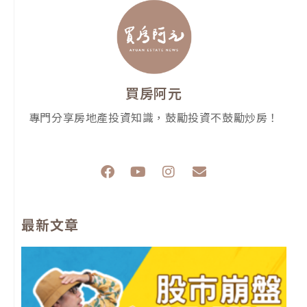
買房阿元
專門分享房地產投資知識，鼓勵投資不鼓勵炒房！
F
Y
I
E
a
o
n
n
c
u
s
v
e
t
t
e
最新文章
b
u
a
l
o
b
g
o
o
e
r
p
k
a
e
m