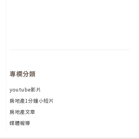
2
年
月
尚
留
專欄分類
youtube影片
房地產1分鐘小短片
房地產文章
媒體報導