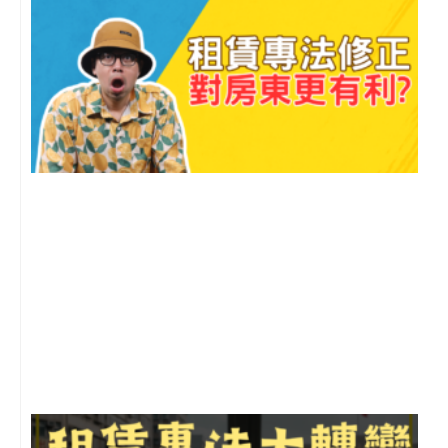
2
年
月
尚
留