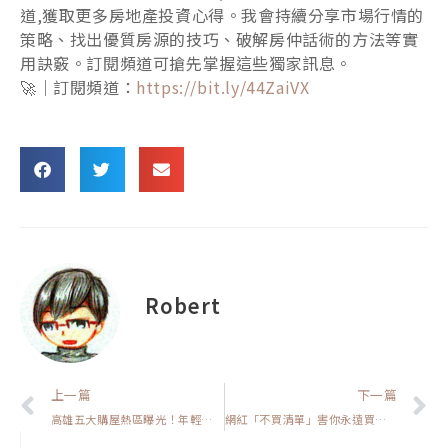
道,獲取更多房地產投資心得。我會持續分享市場行情的
策略、找出優質房源的技巧、破解房仲話術的方法等實
用訣竅。訂閱頻道可搶先掌握這些獨家訊息。
🚀｜訂閱頻道：
https://bit.ly/44ZaiVX
Robert
上一頁
上一篇
下一篇
高雄五大購屋熱區曝光！年輕人都買哪裡？都怎麼選？【高雄在地人閒聊】
網紅「不買清單」害你永遠買不到房？3 個問題立即破解買房困境！【置產客不說的秘密】