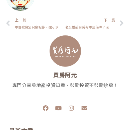
上一頁
上一篇
下一篇
車位被佔別只會報警，還可以怎麼處理?【房市保命符】
老公婚前有房有車是保障？法定財產制這一關，很多人到離婚才看懂【房貸一族拚買房】
買房阿元
專門分享房地產投資知識，鼓勵投資不鼓勵炒房！
F
Y
I
E
a
o
n
n
c
u
s
v
e
t
t
e