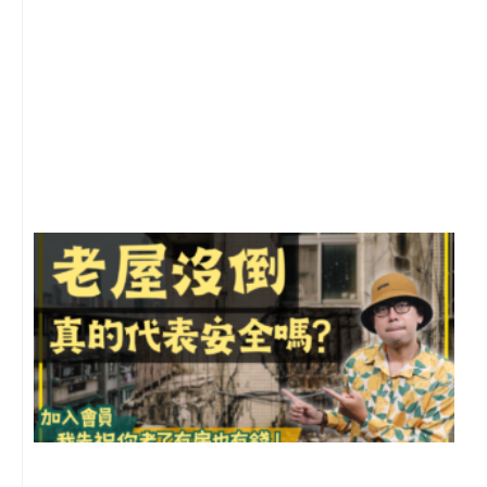
2
年
月
尚
留