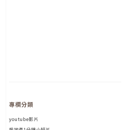
2
年
月
尚
留
專欄分類
youtube影片
房地產1分鐘小短片