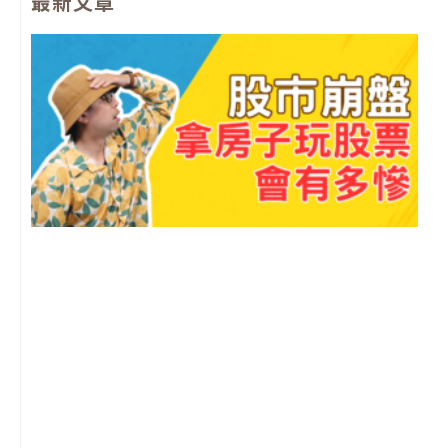
最新文章
b
u
a
l
o
b
g
o
o
e
r
p
k
a
e
m
2
年
月
尚
留