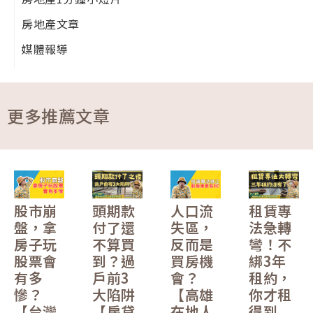
房地產文章
媒體報導
更多推薦文章
股市崩
頭期款
人口流
租賃專
盤，拿
付了還
失區，
法急轉
房子玩
不算買
反而是
彎！不
股票會
到？過
買房機
綁3年
有多
戶前3
會？
租約，
慘？
大陷阱
【高雄
你才租
【台灣
【房貸
在地人
得到