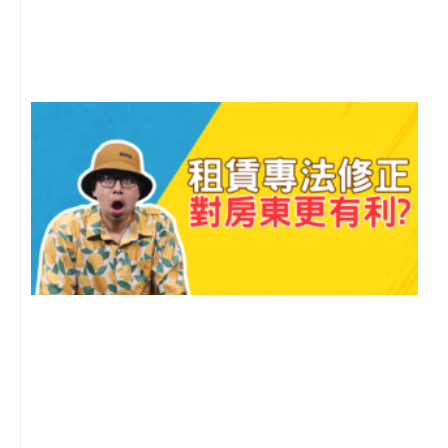
月
尚
留
2
年
月