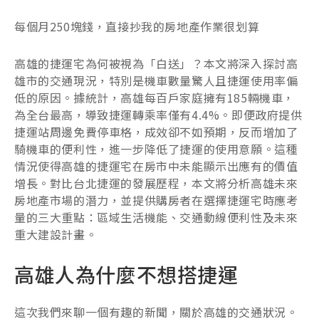
每個月250塊錢，直接抄我的房地產作業很划算
高雄的捷運宅為何被視為「白送」？本文將深入探討高
雄市的交通現況，特別是機車數量驚人且捷運使用率偏
低的原因。據統計，高雄每百戶家庭擁有185輛機車，
為全台最高，導致捷運轉乘率僅有4.4%。即便政府提供
捷運站周邊免費停車格，成效卻不如預期，反而增加了
騎機車的便利性，進一步降低了捷運的使用意願。這種
情況使得高雄的捷運宅在房市中未能顯示出應有的價值
增長。對比台北捷運的發展歷程，本文將分析高雄未來
房地產市場的潛力，並提供購房者在選擇捷運宅時應考
量的三大重點：區域生活機能、交通動線便利性及未來
重大建設計畫。
高雄人為什麼不想搭捷運
這次我們來聊一個有趣的新聞，關於高雄的交通狀況。