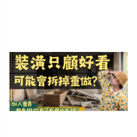
2
年
月
尚
留