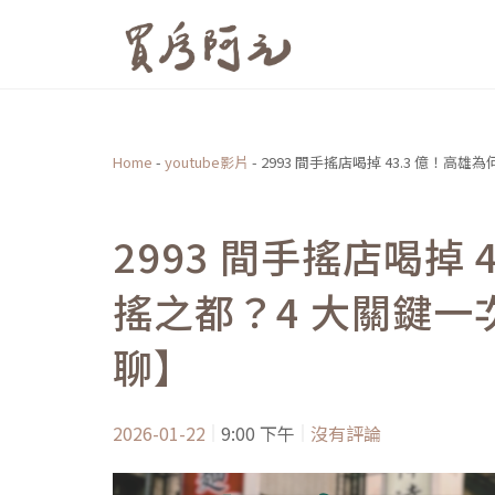
跳
至
主
要
內
Home
-
youtube影片
-
2993 間手搖店喝掉 43.3 億！
容
2993 間手搖店喝掉 
搖之都？4 大關鍵
聊】
2026-01-22
9:00 下午
沒有評論