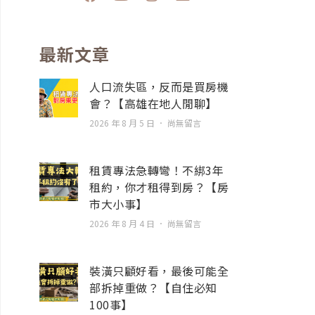
a
o
n
n
c
u
s
v
e
t
t
e
b
u
a
l
最新文章
o
b
g
o
o
e
r
p
人口流失區，反而是買房機
k
a
e
會？【高雄在地人閒聊】
m
2026 年 8 月 5 日
尚無留言
租賃專法急轉彎！不綁3年
租約，你才租得到房？【房
市大小事】
2026 年 8 月 4 日
尚無留言
裝潢只顧好看，最後可能全
部拆掉重做？【自住必知
100事】