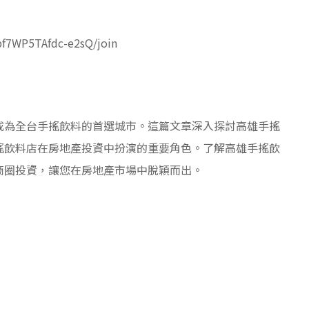
bf7WP5TAfdc-e2sQ/join
成為全台手搖飲料的首選城市。這篇文章深入探討高雄手搖
搖飲料店在房地產投資中扮演的重要角色。了解高雄手搖飲
商圈投資，讓您在房地產市場中脫穎而出。