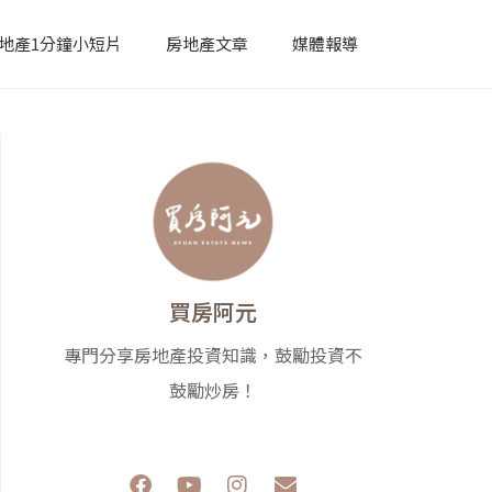
地產1分鐘小短片
房地產文章
媒體報導
買房阿元
專門分享房地產投資知識，鼓勵投資不
鼓勵炒房！
F
Y
I
E