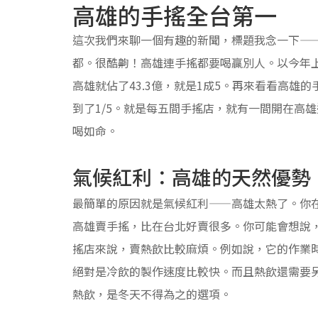
高雄的手搖全台第一
這次我們來聊一個有趣的新聞，標題我念一下——上
都。很酷齁！高雄連手搖都要喝贏別人。以今年上
高雄就佔了43.3億，就是1成5。再來看看高雄
到了1/5。就是每五間手搖店，就有一間開在高
喝如命。
氣候紅利：高雄的天然優勢
最簡單的原因就是氣候紅利——高雄太熱了。你在
高雄賣手搖，比在台北好賣很多。你可能會想說
搖店來說，賣熱飲比較麻煩。例如說，它的作業
絕對是冷飲的製作速度比較快。而且熱飲還需要
熱飲，是冬天不得為之的選項。