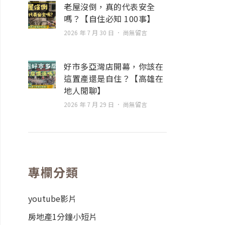
老屋沒倒，真的代表安全
嗎？【自住必知 100事】
2026 年 7 月 30 日
尚無留言
好市多亞灣店開幕，你該在
這置產還是自住？【高雄在
地人閒聊】
2026 年 7 月 29 日
尚無留言
專欄分類
youtube影片
房地產1分鐘小短片