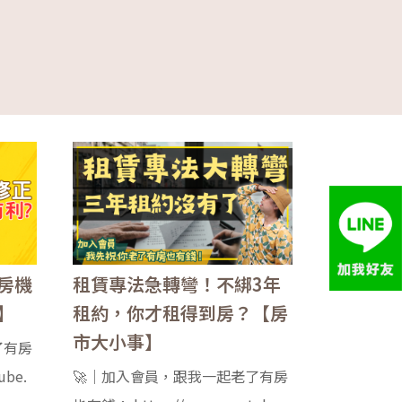
房機
租賃專法急轉彎！不綁3年
】
租約，你才租得到房？【房
市大小事】
了有房
ube.
🚀｜加入會員，跟我一起老了有房