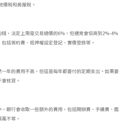
的地價稅和房屋稅。
錢，法定上限是交易總價的6%，但通常會協商到2%-4%
，包括簽約費、抵押權設定登記、實價登錄等。
然一年的費用不高，但這是每年都要付的定期支出。如果要
不會核貸。
中，銀行會收取一些額外的費用，包括開辦費、手續費、鑑
兩萬不等。