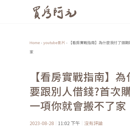
跳
至
主
要
內
Home
-
youtube影片
-
【看房實戰指南】為什麼我付了頭期
容
家
【看房實戰指南】為
要跟別人借錢?首次
一項你就會搬不了家
2023-08-28
11:02 下午
沒有評論