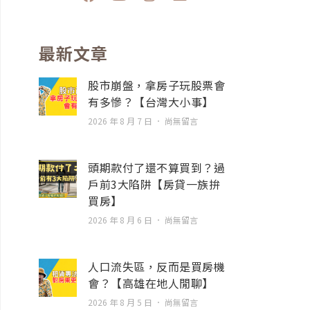
a
o
n
n
c
u
s
v
e
t
t
e
b
u
a
l
最新文章
o
b
g
o
o
e
r
p
股市崩盤，拿房子玩股票會
k
a
e
有多慘？【台灣大小事】
m
2026 年 8 月 7 日
尚無留言
頭期款付了還不算買到？過
戶前3大陷阱【房貸一族拚
買房】
2026 年 8 月 6 日
尚無留言
人口流失區，反而是買房機
會？【高雄在地人閒聊】
2026 年 8 月 5 日
尚無留言