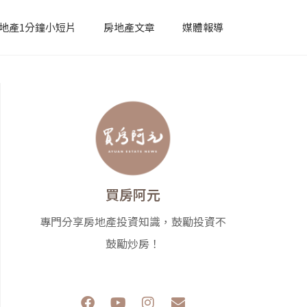
地產1分鐘小短片
房地產文章
媒體報導
買房阿元
專門分享房地產投資知識，鼓勵投資不
鼓勵炒房！
F
Y
I
E