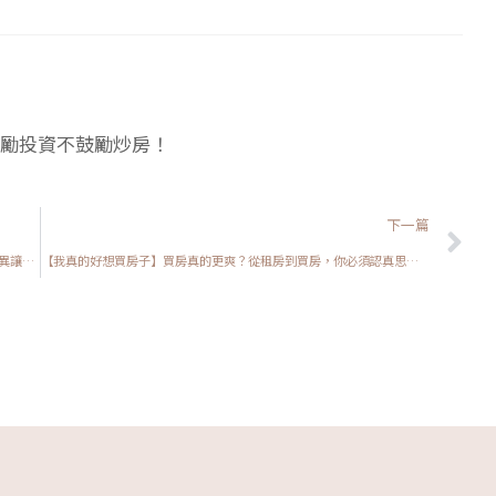
勵投資不鼓勵炒房！
下
下一篇
【我真的好想買房子】第一間房子該買中古屋還是新建案：6大差異讓你秒懂如何選擇
【我真的好想買房子】買房真的更爽？從租房到買房，你必須認真思考的四件事情！