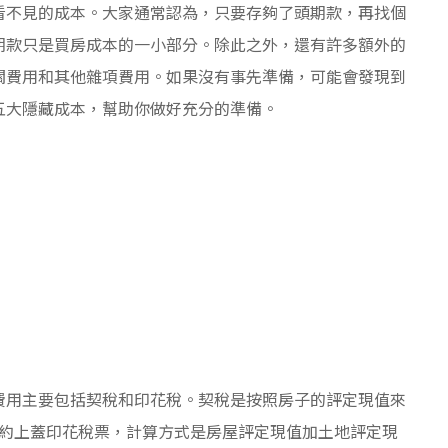
看不見的成本。大家通常認為，只要存夠了頭期款，再找個
期款只是買房成本的一小部分。除此之外，還有許多額外的
關費用和其他雜項費用。如果沒有事先準備，可能會發現到
五大隱藏成本，幫助你做好充分的準備。
費用主要包括契稅和印花稅。契稅是按照房子的評定現值來
契約上蓋印花稅票，計算方式是房屋評定現值加土地評定現