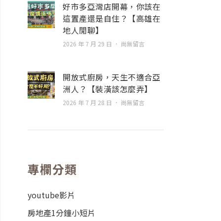
好市多亞灣店開幕，你該在
這置產還是自住？【高雄在
地人閒聊】
2026 年 7 月 29 日
尚無留言
開放式廚房，天生不適合亞
洲人？【裝潢該怎麼弄】
2026 年 7 月 28 日
尚無留言
專欄分類
youtube影片
房地產1分鐘小短片