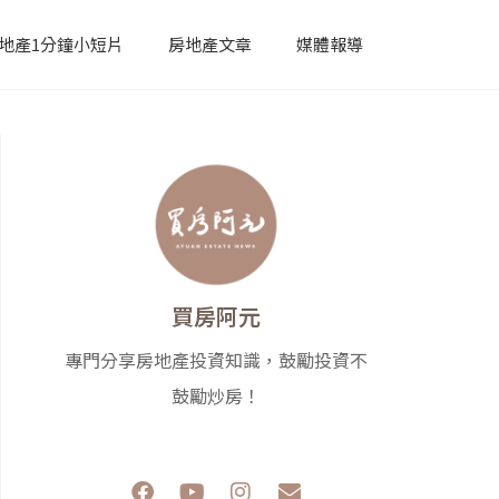
地產1分鐘小短片
房地產文章
媒體報導
買房阿元
專門分享房地產投資知識，鼓勵投資不
鼓勵炒房！
F
Y
I
E