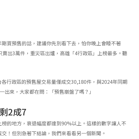
年剛買預售的話，建議你先別看下去，怕你晚上會睡不著
只賣出3萬件，重災區出爐，高雄「4行政區」上榜最多。聽
各行政區的預售屋交易量僅成交30,180件，與2024年同期
這數字一出來，大家都在問：「預售崩盤了嗎？」
剩2成7
榜的地方，衰退幅度都達到90%以上。這樣的數字讓人不
成交！但別急著下結論，我們來看看另一個新聞。