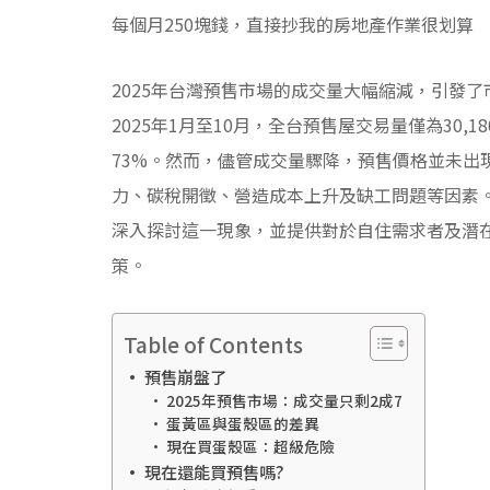
每個月250塊錢，直接抄我的房地產作業很划算
2025年台灣預售市場的成交量大幅縮減，引發
2025年1月至10月，全台預售屋交易量僅為30,1
73%。然而，儘管成交量驟降，預售價格並未出
力、碳稅開徵、營造成本上升及缺工問題等因素
深入探討這一現象，並提供對於自住需求者及潛
策。
Table of Contents
預售崩盤了
2025年預售市場：成交量只剩2成7
蛋黃區與蛋殼區的差異
現在買蛋殼區：超級危險
現在還能買預售嗎?