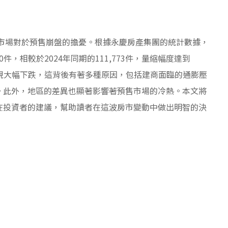
了市場對於預售崩盤的擔憂。根據永慶房產集團的統計數據，
80件，相較於2024年同期的111,773件，量縮幅度達到
現大幅下跌，這背後有著多種原因，包括建商面臨的通膨壓
。此外，地區的差異也顯著影響著預售市場的冷熱。本文將
在投資者的建議，幫助讀者在這波房市變動中做出明智的決