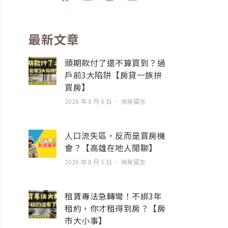
a
o
n
n
c
u
s
v
e
t
t
e
b
u
a
l
最新文章
o
b
g
o
o
e
r
p
頭期款付了還不算買到？過
k
a
e
戶前3大陷阱【房貸一族拚
m
買房】
2026 年 8 月 6 日
尚無留言
人口流失區，反而是買房機
會？【高雄在地人閒聊】
2026 年 8 月 5 日
尚無留言
租賃專法急轉彎！不綁3年
租約，你才租得到房？【房
市大小事】