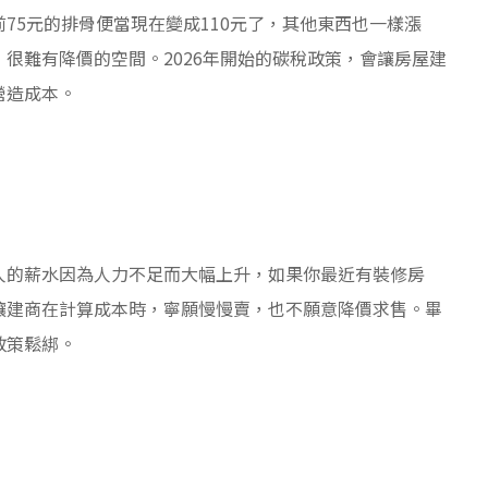
75元的排骨便當現在變成110元了，其他東西也一樣漲
很難有降價的空間。2026年開始的碳稅政策，會讓房屋建
營造成本。
人的薪水因為人力不足而大幅上升，如果你最近有裝修房
讓建商在計算成本時，寧願慢慢賣，也不願意降價求售。畢
政策鬆綁。