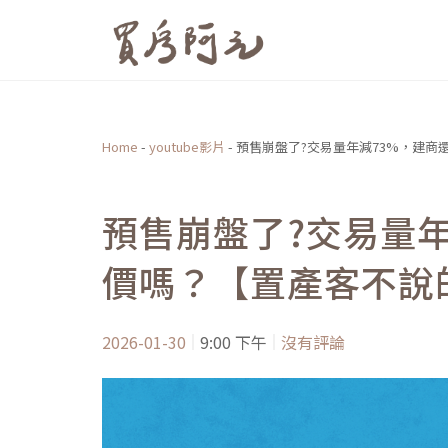
跳
至
主
要
內
Home
-
youtube影片
-
預售崩盤了?交易量年減73%，建商
容
預售崩盤了?交易量
價嗎？【置產客不說
2026-01-30
9:00 下午
沒有評論