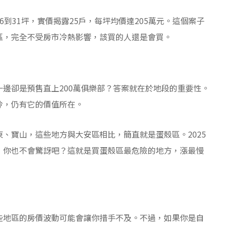
到31坪，實價揭露25戶，每坪均價達205萬元。這個案子
區，完全不受房市冷熱影響，該買的人還是會買。
邊卻是預售直上200萬俱樂部？答案就在於地段的重要性。
冷，仍有它的價值所在。
、寶山，這些地方與大安區相比，簡直就是蛋殼區。2025
，你也不會驚訝吧？這就是買蛋殼區最危險的地方，漲最慢
些地區的房價波動可能會讓你措手不及。不過，如果你是自