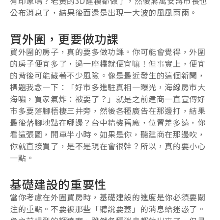
有印象嗎？老黃的3D建模都做了，然後蔣萬安蔣市長也
公布消息了，結果後面還是出現一大波的風風雨雨。
買外圍，更要做功課
買外圍的房子，真的要多做功課。你可能會覺得，外圍
的房子便宜多了，過一座橋就便宜嘛！但事實上，便宜
的背後可能藏著不少風險。像是最近發生的這個新聞，
標題我念一下：「好市多進駐真相一曝光，海線房市大
海嘯，買家氣炸：被耍了？」就是之前建商一直宣傳好
市多要落腳梧棲三井旁，然後各種廣告在那邊打，結果
最後落腳地點在哪邊？台中精機舊廠，位置差多遠，你
看這張圖，開車半小時。如果是你，聽建商在那邊吹，
你就直接買了，是不是現在會很幹？所以，真的要小心
一點。
基礎建設的重要性
當你考慮在外圍買房時，基礎建設的進度是你必須要關
注的重點。不要被那些「聽說要蓋」的消息給迷惑了。