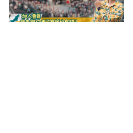
2
年
月
尚
留