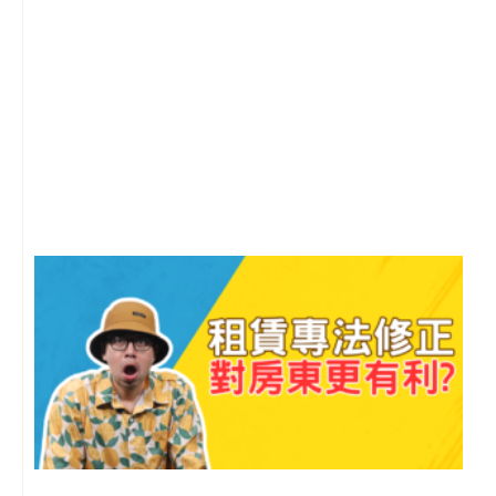
2
年
月
尚
留