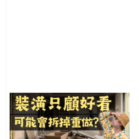
2
年
月
尚
留