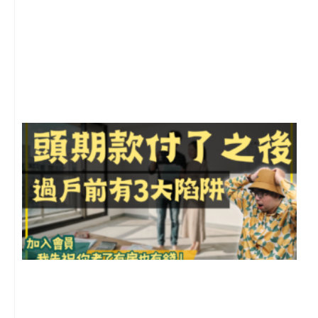
2
年
月
尚
留
前