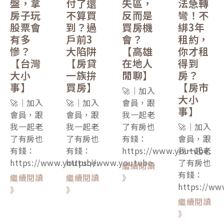
盤，拿
付了還
失區，
法急轉
房子玩
不算買
反而是
彎！不
股票會
到？過
買房機
綁3年
有多
戶前3
會？
租約，
慘？
大陷阱
【高雄
你才租
【台灣
【房貸
在地人
得到
大小
一族拚
閒聊】
房？
事】
買房】
【房市
🚀｜加入
大小
🚀｜加入
🚀｜加入
會員，跟
事】
會員，跟
會員，跟
我一起老
我一起老
我一起老
了有房也
🚀｜加入
了有房也
了有房也
有錢：
會員，跟
有錢：
有錢：
https://www.youtube.
我一起老
https://www.youtube.
https://www.youtube.
了有房也
繼續閱讀
有錢：
繼續閱讀
繼續閱讀
》
https://ww
》
》
繼續閱讀
》