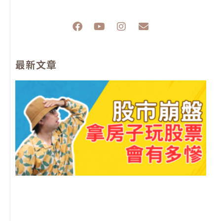
F
Y
I
E
a
o
n
n
c
u
s
v
e
t
t
e
最新文章
b
u
a
l
o
b
g
o
o
e
r
p
k
a
e
m