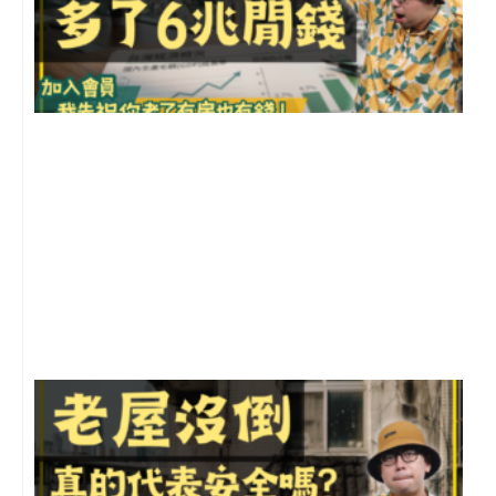
2
年
月
尚
留