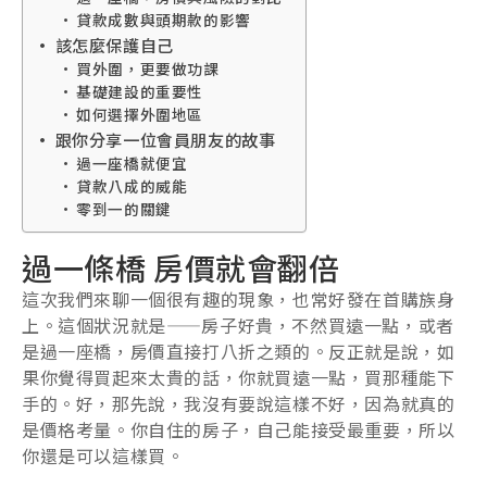
貸款成數與頭期款的影響
該怎麼保護自己
買外圍，更要做功課
基礎建設的重要性
如何選擇外圍地區
跟你分享一位會員朋友的故事
過一座橋就便宜
貸款八成的威能
零到一的關鍵
過一條橋 房價就會翻倍
這次我們來聊一個很有趣的現象，也常好發在首購族身
上。這個狀況就是——房子好貴，不然買遠一點，或者
是過一座橋，房價直接打八折之類的。反正就是說，如
果你覺得買起來太貴的話，你就買遠一點，買那種能下
手的。好，那先說，我沒有要說這樣不好，因為就真的
是價格考量。你自住的房子，自己能接受最重要，所以
你還是可以這樣買。