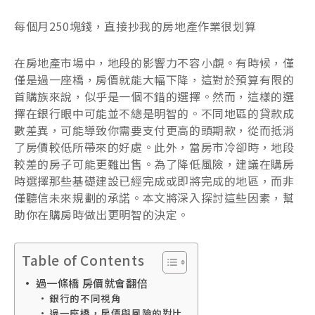
每個月250塊錢，直接抄我的房地產作業很划算
在房地產市場中，地段的影響力不容小覷。有時候，僅
僅是過一座橋，房價就能大幅下降，這對於預算有限的
首購族來說，似乎是一個不錯的選擇。然而，這樣的選
擇在銀行眼中可能並不總是明智的。不同地區的貸款成
數差異，可能導致你需要支付更高的頭期款，從而抵消
了房價較低所帶來的好處。此外，當房市冷卻時，地段
較差的房子可能更難出售。為了降低風險，建議在購房
時選擇那些基礎建設已經完成或即將完成的地區，而非
僅聽信未來規劃的承諾。本文將深入探討這些因素，幫
助你在購房時做出更明智的決定。
Table of Contents
過一條橋 房價就會翻倍
銀行的不同視角
過一座橋，房價與風險的對比