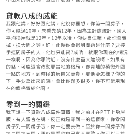
貸款八成的威能
我跟他講，好好跟他講，他說你要想，你第一間房子，
你可能過10年，未看先猜12年，因為主計處統計，國人
平均換屋就是12年。12年以後，你要自住嘛，那你會賣
掉，換大間之類。好，此時你會遇到問題是什麼？要接
手這間房子的人，他也只能貸7成吶，就跟你現在的情況
一樣啊，因為你那附近，沒有什麼重大建設啊。如果有
的話，可能還會改動那當地的格局，像青埔的稍微外圍
一點的地方，到時候的房價又更貴，那他要怎樣？你的
下一手要拿出來的錢，會比你還多很多，你不可能用現
在的價格賣給他嘛。
零到一的關鍵
我再說一下貸款八成這件事情，我之前才在PTT上房屋
版，有人留言在講，反正就是零到一的這個家，你零間
房子到一間房子哦，你一定要去做。至於你一間房子到
第二間第三間，那就是看你自己喜不喜歡。你可以只搞