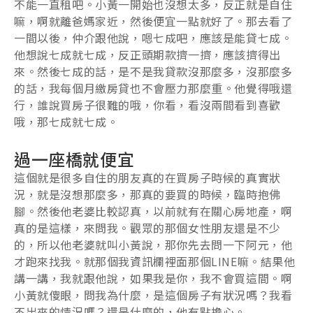
不能一直租吧。小黃一開始也沒想太多，反正就是自住
嘛，啊就離爸媽家近，然後便宜一點就好了。那去看了
一間以後，仲介跟他說，嗯七成吧，應該是能貸七成。
他想說七成就七成，反正頭期款擠一擠，應該擠得出
來。然後七成的話，是不是我貸款沒那麼多，沒那麼多
的話，我每個月繳房貸也不會壓力那麼重。他覺得哦還
行，誰說買房子很難的哦，你看，看沒兩間看到喜歡
哦，那七成就七成。
過一座橋就便宜
這個就是很多自住的朋友真的在買房子時候的真實狀
況，就是沒想那麼多，那真的要買的時候，臨時抱佛
腳。然後他老婆比較認真，以前就有在關心房地產，啊
真的是這樣，來問我。觀眾的那個女性朋友還是不少
的，所以他老婆就叫小黃說，那你先去問一下阿元，他
才跑來找我。就那個我資訊欄裡面那個LINE嘛。結果他
講一講，我就跟他說，如果我是你，我不會買這間。啊
小黃就傻眼，問我為什麼，是這個房子有狀況嗎？我看
不出來的情況嗎？還是什麼的，他有點擔心。