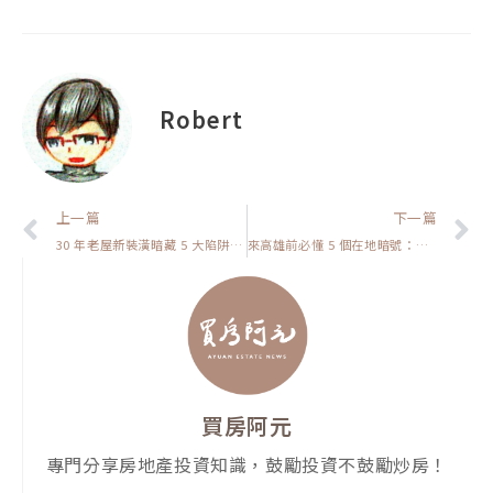
Robert
上一頁
上一篇
下一篇
30 年老屋新裝潢暗藏 5 大陷阱，你看得出破綻嗎？【裝潢該怎麼弄】
來高雄前必懂 5 個在地暗號：懂了這些，你會玩得更盡興【高雄在地人閒聊】
買房阿元
專門分享房地產投資知識，鼓勵投資不鼓勵炒房！