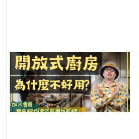
2
年
月
尚
留