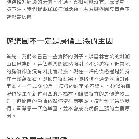
能夠推升周邊的房價。不過，真相可能沒有這麼簡單。
接下來，我們就來聊聊這個話題，看看遊樂園究竟會不
會影響房價。
遊樂園不一定是房價上漲的主因
首先，我們來看看一些實際的例子。以雲林古坑的劍湖
山世界為例，這個遊樂園雖然吸引了不少遊客，但當地
的房價卻並沒有因此而飛漲。現在一坪的價格還是維持
在十幾萬左右，即使有新建案，價格也不過是勉強到兩
字頭。一年成交42戶，這樣的數字並不驚人。類似的情
況也發生在新竹關西的六福村，雖然新竹的房價整體上
升，但關西的房價依然停留在兩字頭。這些例子告訴我
們，單單靠一個遊樂園，並不會成為房價上漲的主要原
因。