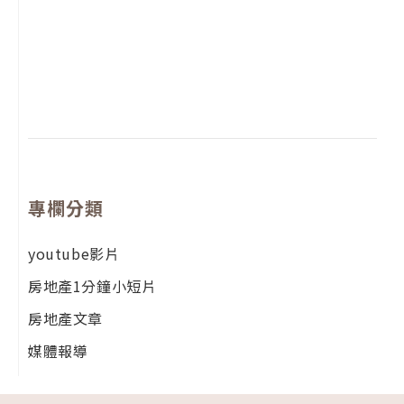
2
年
月
尚
留
專欄分類
youtube影片
房地產1分鐘小短片
房地產文章
媒體報導