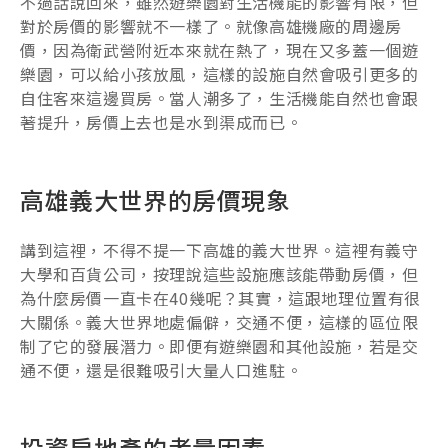
不過話說回來，雖然遊樂園對生活機能的影響有限，但
對於房價的影響就不一樣了。就像高雄機廠的周邊房
價，因為衛武營附近本來就在熱了，現在又多蓋一個遊
樂園，可以給小孩放風，這樣的設施自然會吸引更多的
自住客來這邊買房。當人潮多了，生活機能自然也會跟
著提升，房價上去也是水到渠成而已。
高雄義大世界的房價現象
講到這裡，不得不提一下高雄的義大世界。這裡有義守
大學和百貨公司，按理說這些設施應該能帶動房價，但
為什麼房價一直卡在40幾呢？其實，這跟地理位置有很
大關係。義大世界地處偏僻，交通不便，這樣的區位限
制了它的發展潛力。即便有遊樂園和其他設施，若是交
通不便，還是很難吸引大量人口進駐。
投資房地產的考量因素