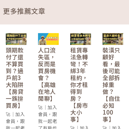
更多推薦文章
頭期款
人口流
租賃專
裝潢只
付了還
失區，
法急轉
顧好
不算買
反而是
彎！不
看，最
到？過
買房機
綁3年
後可能
戶前3
會？
租約，
全部拆
大陷阱
【高雄
你才租
掉重
【房貸
在地人
得到
做？
一族拚
閒聊】
房？
【自住
買房】
【房市
必知
🚀｜加入
大小
100
🚀｜加入
會員，跟
事】
事】
會員，跟
我一起老
我一起老
了有房也
🚀｜加入
🚀｜加入