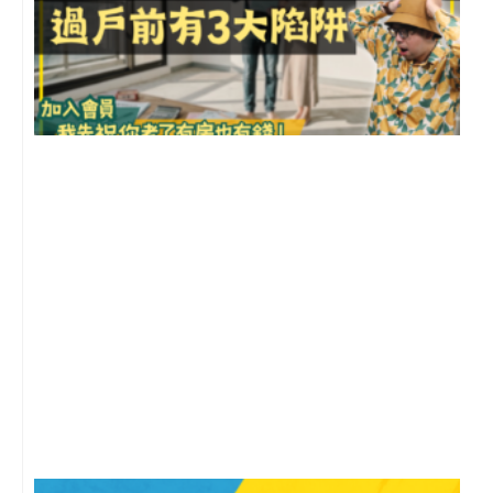
前
2
年
月
尚
留