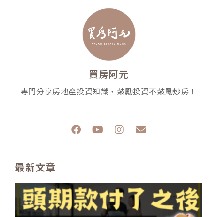
買房阿元
專門分享房地產投資知識，鼓勵投資不鼓勵炒房！
F
Y
I
E
a
o
n
n
c
u
s
v
e
t
t
e
最新文章
b
u
a
l
o
b
g
o
o
e
r
p
k
a
e
m