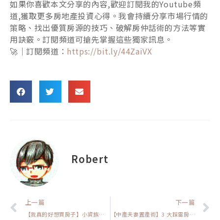
如果你喜歡本文分享的內容,歡迎訂閱我的Youtube頻
道,獲取更多房地產投資心得。我會持續分享市場行情的
策略、找出優質房源的技巧、破解房仲話術的方法等實
用訣竅。訂閱頻道可搶先掌握這些獨家訊息。
🚀｜訂閱頻道：
https://bit.ly/44ZaiVX
Robert
上一頁
上一篇
下一篇
【我真的好想買房子】小資族買小套房能翻身嗎？你要先想清楚這件事！
【中產夫妻置產術】3 大踩雷房型別碰！讓你輕鬆收租拚漲幅