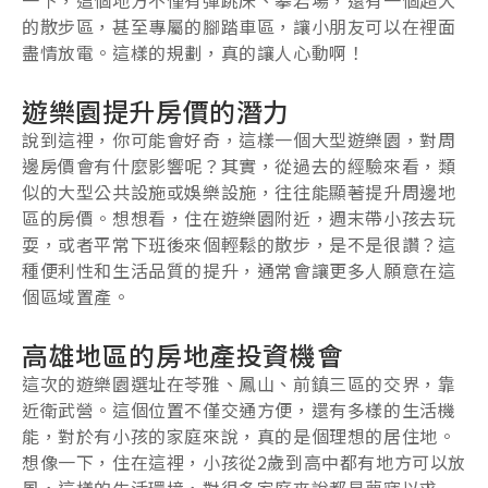
一下，這個地方不僅有彈跳床、攀岩場，還有一個超大
的散步區，甚至專屬的腳踏車區，讓小朋友可以在裡面
盡情放電。這樣的規劃，真的讓人心動啊！
遊樂園提升房價的潛力
說到這裡，你可能會好奇，這樣一個大型遊樂園，對周
邊房價會有什麼影響呢？其實，從過去的經驗來看，類
似的大型公共設施或娛樂設施，往往能顯著提升周邊地
區的房價。想想看，住在遊樂園附近，週末帶小孩去玩
耍，或者平常下班後來個輕鬆的散步，是不是很讚？這
種便利性和生活品質的提升，通常會讓更多人願意在這
個區域置產。
高雄地區的房地產投資機會
這次的遊樂園選址在苓雅、鳳山、前鎮三區的交界，靠
近衛武營。這個位置不僅交通方便，還有多樣的生活機
能，對於有小孩的家庭來說，真的是個理想的居住地。
想像一下，住在這裡，小孩從2歲到高中都有地方可以放