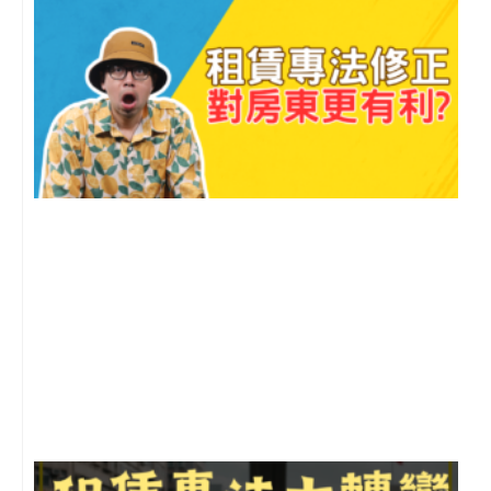
2
年
月
尚
留