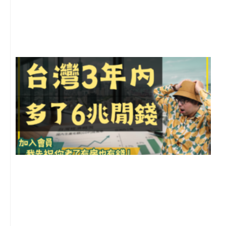
月
尚
留
G
2
年
月