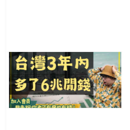
2
年
月
尚
留
G