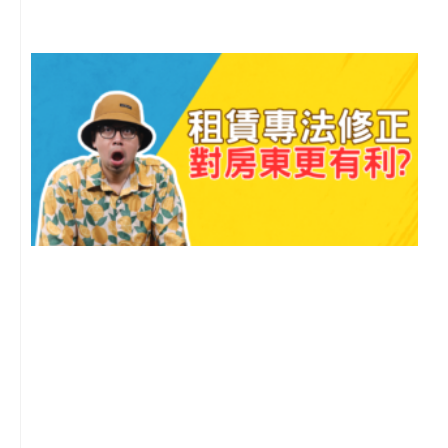
2
年
月
尚
留