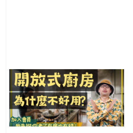
2
年
月
尚
留