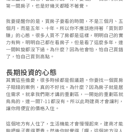
第一間房子，也是好幾天都睡不著覺。
我要提醒你的是，買房子要看的時間，不是三個月、五
個月，而是五年、十年。所以你不應該抱持著「買到即
賺」的心態。很多人買不了房都是這樣，明明自己的實
力有夠，明明自己都在看房子，但是看了這麼多年，連
一間斡旋都沒下過。為什麼？因為他會怕，怕自己買錯
了，怕自己買到高點。
長期投資的心態
其實這些擔憂，很多時候都是假議題。你要找一個買房
子賠錢的案例，真的不好找。為什麼？因為房子就是居
住需求。就拿我們剛才講的重劃區，一開始的重劃區就
鳥鳥的，連一間7-11都沒有。所以此時建商才會讓利，
讓你用便宜的價格入住。
這個地方有人住了，生活機能才會慢慢起來，建商才能
夠把房子賣得更貴。然後你就覺得「啊，這個地方沒人