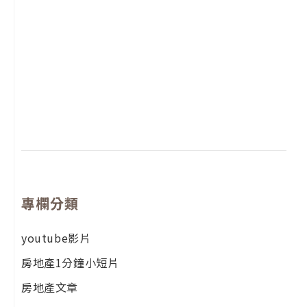
2
年
月
尚
留
專欄分類
youtube影片
房地產1分鐘小短片
房地產文章