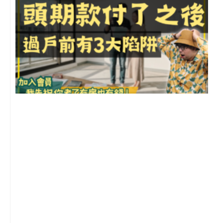
o
e
r
p
k
a
e
m
前
2
年
月
尚
留