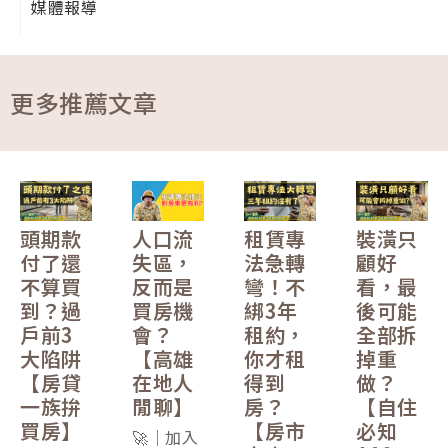
媒體報導
更多推薦文章
頭期款
人口流
租賃專
裝潢只
付了還
失區，
法急轉
顧好
不算買
反而是
彎！不
看，最
到？過
買房機
綁3年
後可能
戶前3
會？
租約，
全部拆
大陷阱
【高雄
你才租
掉重
【房貸
在地人
得到
做？
一族拚
閒聊】
房？
【自住
買房】
【房市
必知
🚀｜加入