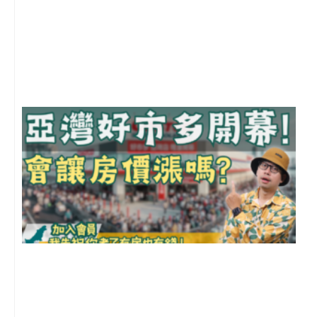
2
年
月
尚
留