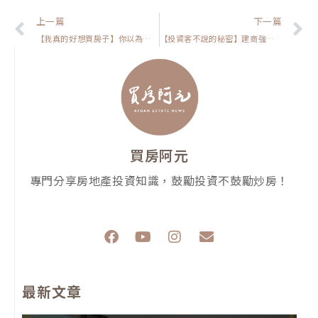
上一頁
上一篇
下一篇
【我真的好想買房子】你以為採光好無缺點？揭露意想不到的房屋陷阱！
【投資客不說的秘密】建商強制綁車位！三房要帶兩車位，這筆買賣值不值得？
買房阿元
專門分享房地產投資知識，鼓勵投資不鼓勵炒房！
F
Y
I
E
a
o
n
n
c
u
s
v
e
t
t
e
最新文章
b
u
a
l
o
b
g
o