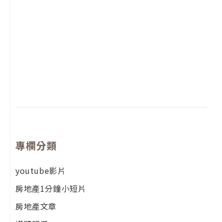
1
2
年
月
尚
留
專欄分類
youtube影片
房地產1分鐘小短片
房地產文章