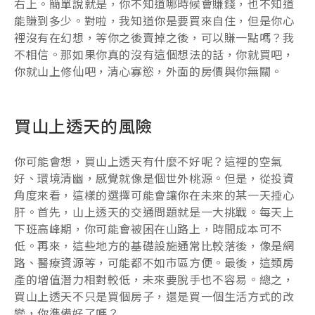
右上。簡單說就是，你不知道哪時候會賺錢，也不知道
能賺到多少。對啦，我知道你是要買來自住，但是你心
裡沒有在幻想，等你之後賣掉之後，可以賺一點嗎？我
不相信。那如果你真的沒有這個想法的話，你就買吧，
你就山上修仙吧，清心寡慾，外面的房價與你無關。
買山上透天的風險
你可能會想，買山上透天有什麼不好呢？這裡的空氣
好、環境清幽，感覺就像是個世外桃源。但是，從投資
角度來看，這樣的選擇可能會讓你在未來的某一天捶心
肝。首先，山上透天的交通問題就是一大挑戰。每天上
下班高峰期，你可能會被困在山路上，時間成本可不
低。再來，這些地方的基礎設施通常比較落後，像是網
路、醫療資源等，可能都不如市區方便。最後，這類房
產的增值潛力相對較低，未來要脫手也不容易。總之，
買山上透天不只是買個房子，還是買一個生活方式的改
變，你準備好了嗎？