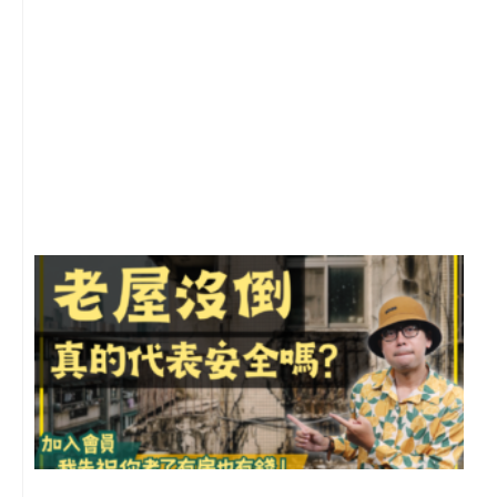
2
年
月
尚
留