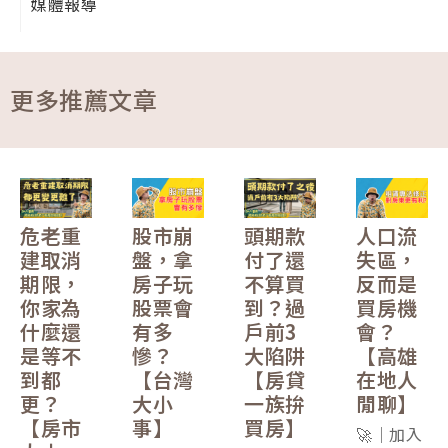
媒體報導
更多推薦文章
危老重
股市崩
頭期款
人口流
建取消
盤，拿
付了還
失區，
期限，
房子玩
不算買
反而是
你家為
股票會
到？過
買房機
什麼還
有多
戶前3
會？
是等不
慘？
大陷阱
【高雄
到都
【台灣
【房貸
在地人
更？
大小
一族拚
閒聊】
【房市
事】
買房】
🚀｜加入