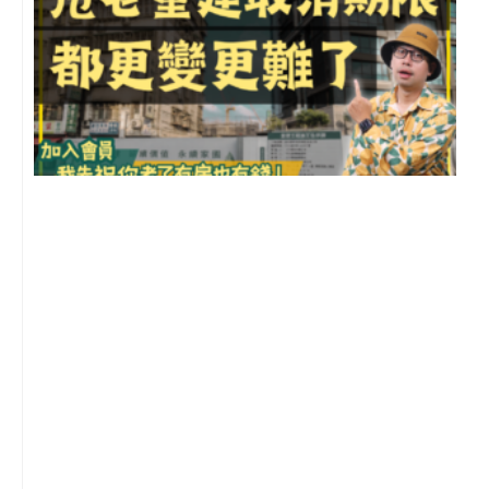
m
2
年
月
尚
留