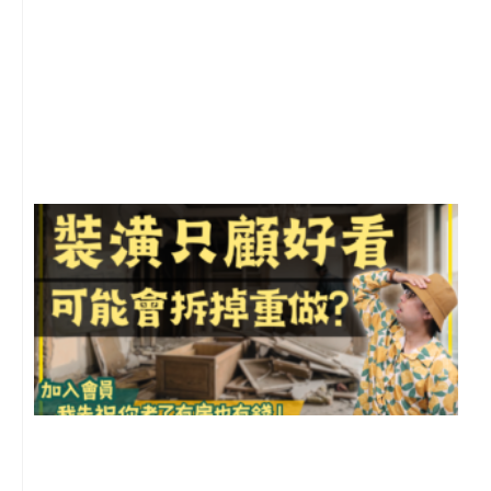
2
年
月
尚
留