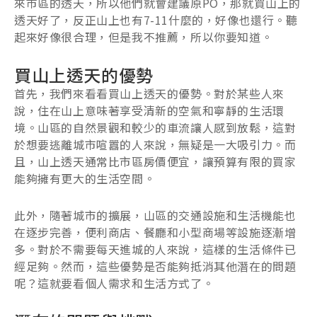
來市區的透天，所以他們就會建議原PO，那就買山上的
透天好了，反正山上也有7-11什麼的，好像也還行。聽
起來好像很合理，但是我不推薦，所以你要知道。
買山上透天的優勢
首先，我們來看看買山上透天的優勢。對於某些人來
說，住在山上意味著享受清新的空氣和寧靜的生活環
境。山區的自然景觀和較少的車流讓人感到放鬆，這對
於想要逃離城市喧囂的人來說，無疑是一大吸引力。而
且，山上透天通常比市區房價便宜，讓預算有限的買家
能夠擁有更大的生活空間。
此外，隨著城市的擴展，山區的交通設施和生活機能也
在逐步完善，便利商店、餐廳和小型商場等設施逐漸增
多。對於不需要每天進城的人來說，這樣的生活條件已
經足夠。然而，這些優勢是否能夠抵消其他潛在的問題
呢？這就要看個人需求和生活方式了。