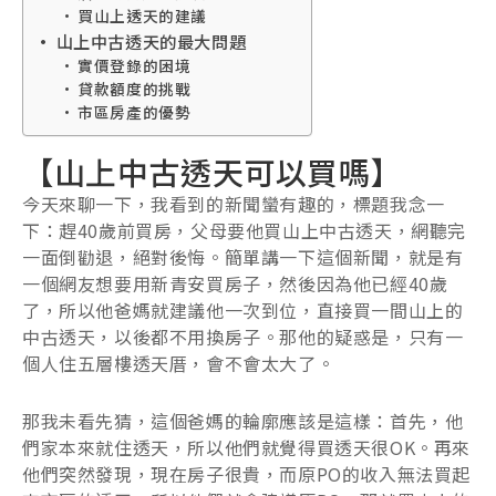
買山上透天的建議
山上中古透天的最大問題
實價登錄的困境
貸款額度的挑戰
市區房產的優勢
【山上中古透天可以買嗎】
今天來聊一下，我看到的新聞蠻有趣的，標題我念一
下：趕40歲前買房，父母要他買山上中古透天，網聽完
一面倒勸退，絕對後悔。簡單講一下這個新聞，就是有
一個網友想要用新青安買房子，然後因為他已經40歲
了，所以他爸媽就建議他一次到位，直接買一間山上的
中古透天，以後都不用換房子。那他的疑惑是，只有一
個人住五層樓透天厝，會不會太大了。
那我未看先猜，這個爸媽的輪廓應該是這樣：首先，他
們家本來就住透天，所以他們就覺得買透天很OK。再來
他們突然發現，現在房子很貴，而原PO的收入無法買起