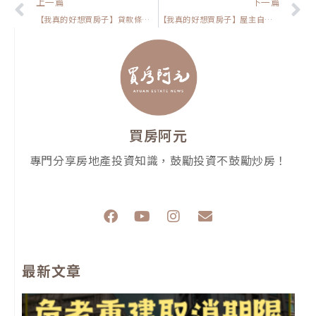
上一頁
上一篇
下一篇
【我真的好想買房子】貸款條件不好？走五年劇本會讓你隨時陷入危機，我建議你這樣做！
【我真的好想買房子】屋主自售的房子真的便宜嗎？小心這個隱藏風險讓你白忙一場！
買房阿元
專門分享房地產投資知識，鼓勵投資不鼓勵炒房！
F
Y
I
E
a
o
n
n
c
u
s
v
e
t
t
e
最新文章
b
u
a
l
o
b
g
o
o
e
r
p
k
a
e