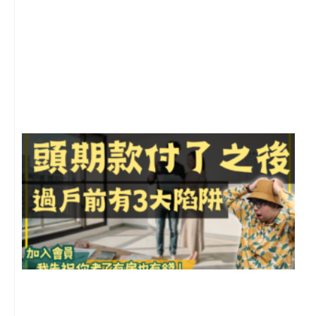
2
年
月
尚
留
前