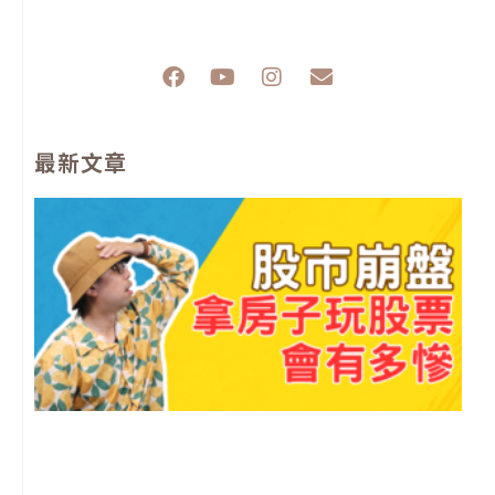
F
Y
I
E
a
o
n
n
c
u
s
v
e
t
t
e
最新文章
b
u
a
l
o
b
g
o
o
e
r
p
k
a
e
m