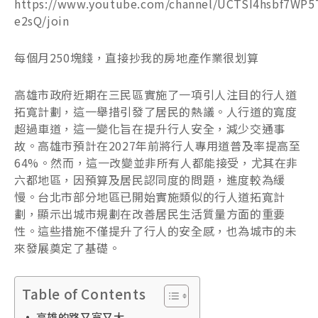
https://www.youtube.com/channel/UCTSI4hsbf7WP5
e2sQ/join
每個月250塊錢，直接抄我的房地產作業很划算
高雄市政府近期在三民區實施了一項引人注目的行人道
拓寬計劃，這一舉措引發了居民的熱議。人行道的寬度
超過車道，這一變化旨在提升行人安全，減少交通事
故。高雄市預計在2027年前將行人專用道普及率提高至
64%。然而，這一改變並非所有人都能接受，尤其在非
六都地區，因預算及居民認同度的問題，進度較為緩
慢。台北市部分地區已開始實施類似的行人道拓寬計
劃，顯示出城市規劃在改善居民生活質量方面的重要
性。這些措施不僅提升了行人的安全感，也為城市的未
來發展奠定了基礎。
Table of Contents
高雄的路又寬又大