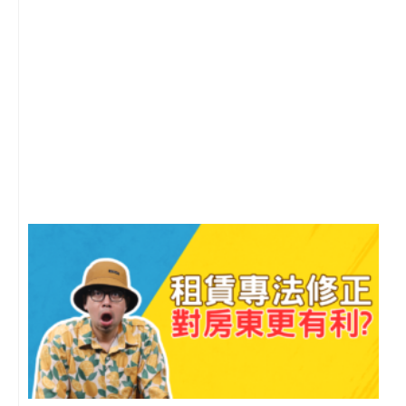
2
年
月
尚
留