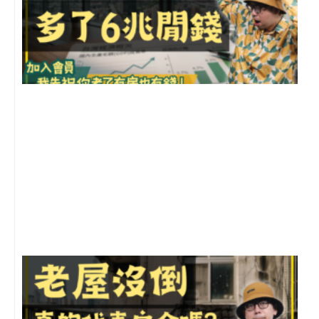
2
年
月
尚
留