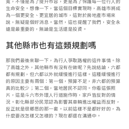
寬，不僅是為了提升市容，更是為了保護每一位行人的
生命安全。想像一下，當這個目標實現時，高雄市將成
為一個更安全、更宜居的城市，這對於房地產市場來
說，無疑是個好消息。當然，這也提醒了我們，安全永
遠是最重要的，無論是生活還是投資。
其他縣市也有這類規劃嗎
那我們最後來聊一下，為行人爭取路權的這件事情。除
了高雄之外，其他縣市有沒有在做呢？先說結論，六都
都有規劃，但六都以外就緩慢進行這樣。這種緩慢進行
的原因主要有兩個：第一個，預算不足，非六都的預算
真的比較少；第二個，當地居民不認同。你看這張照
片，這是斗六市外環人行道施作時，家戶皆反對的情
況。彰化縣部分民眾認為影響其車輛進出權益而反對，
反正就是很鄉愿的那一套。以前這樣不是都好好的，為
什麼要改怎樣又怎樣的？現在都還在溝通中。