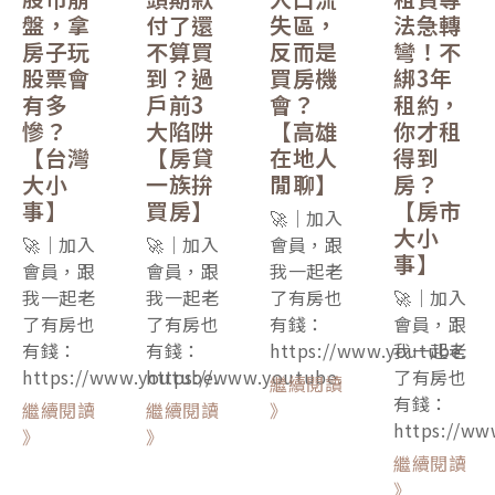
盤，拿
付了還
失區，
法急轉
房子玩
不算買
反而是
彎！不
股票會
到？過
買房機
綁3年
有多
戶前3
會？
租約，
慘？
大陷阱
【高雄
你才租
【台灣
【房貸
在地人
得到
大小
一族拚
閒聊】
房？
事】
買房】
【房市
🚀｜加入
大小
🚀｜加入
🚀｜加入
會員，跟
事】
會員，跟
會員，跟
我一起老
我一起老
我一起老
了有房也
🚀｜加入
了有房也
了有房也
有錢：
會員，跟
有錢：
有錢：
https://www.youtube.
我一起老
https://www.youtube.
https://www.youtube.
了有房也
繼續閱讀
有錢：
繼續閱讀
繼續閱讀
》
https://ww
》
》
繼續閱讀
》