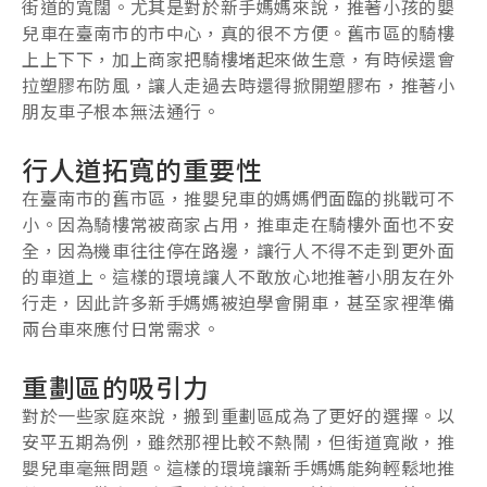
街道的寬闊。尤其是對於新手媽媽來說，推著小孩的嬰
兒車在臺南市的市中心，真的很不方便。舊市區的騎樓
上上下下，加上商家把騎樓堵起來做生意，有時候還會
拉塑膠布防風，讓人走過去時還得掀開塑膠布，推著小
朋友車子根本無法通行。
行人道拓寬的重要性
在臺南市的舊市區，推嬰兒車的媽媽們面臨的挑戰可不
小。因為騎樓常被商家占用，推車走在騎樓外面也不安
全，因為機車往往停在路邊，讓行人不得不走到更外面
的車道上。這樣的環境讓人不敢放心地推著小朋友在外
行走，因此許多新手媽媽被迫學會開車，甚至家裡準備
兩台車來應付日常需求。
重劃區的吸引力
對於一些家庭來說，搬到重劃區成為了更好的選擇。以
安平五期為例，雖然那裡比較不熱鬧，但街道寬敞，推
嬰兒車毫無問題。這樣的環境讓新手媽媽能夠輕鬆地推