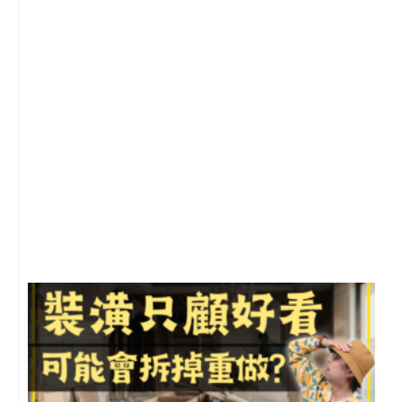
2
年
月
尚
留