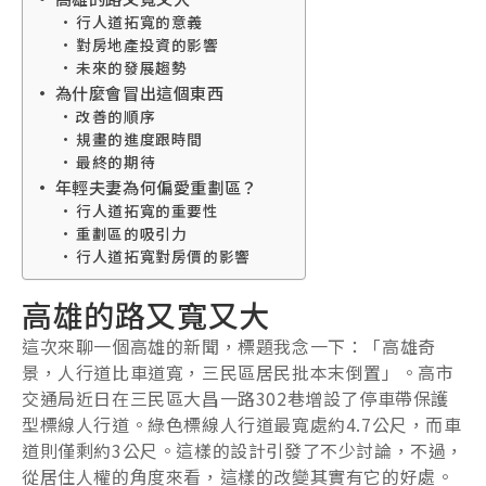
行人道拓寬的意義
對房地產投資的影響
未來的發展趨勢
為什麼會冒出這個東西
改善的順序
規畫的進度跟時間
最終的期待
年輕夫妻為何偏愛重劃區？
行人道拓寬的重要性
重劃區的吸引力
行人道拓寬對房價的影響
高雄的路又寬又大
這次來聊一個高雄的新聞，標題我念一下：「高雄奇
景，人行道比車道寬，三民區居民批本末倒置」。高市
交通局近日在三民區大昌一路302巷增設了停車帶保護
型標線人行道。綠色標線人行道最寬處約4.7公尺，而車
道則僅剩約3公尺。這樣的設計引發了不少討論，不過，
從居住人權的角度來看，這樣的改變其實有它的好處。