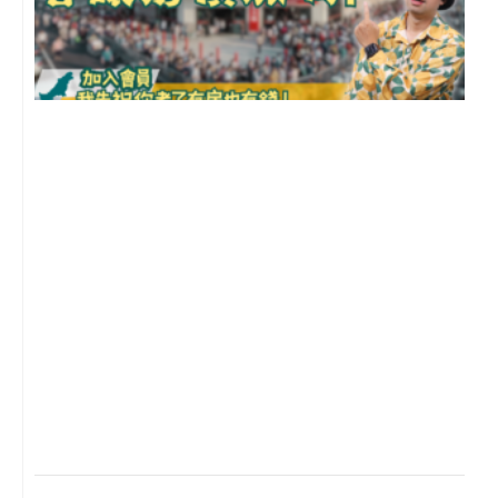
2
年
月
尚
留