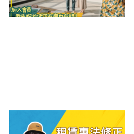
前
2
年
月
尚
留