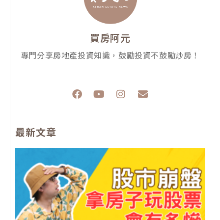
買房阿元
專門分享房地產投資知識，鼓勵投資不鼓勵炒房！
F
Y
I
E
a
o
n
n
c
u
s
v
e
t
t
e
最新文章
b
u
a
l
o
b
g
o
o
e
r
p
k
a
e
m