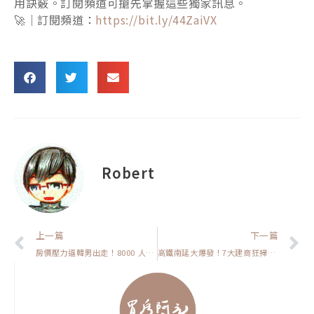
用訣竅。訂閱頻道可搶先掌握這些獨家訊息。
🚀｜訂閱頻道：
https://bit.ly/44ZaiVX
Robert
上一頁
上一篇
下一篇
房價壓力逼韓男出走！8000 人跨海赴日相親：日本「租房也能結婚」真相，台灣買房族該警覺什麼？【閒聊時事】
高鐵南延大爆發！7大建商狂掃土地。每坪飆破300萬，現在該上車嗎?【高雄在地人閒聊】