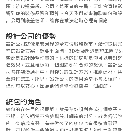
題：統包還是設計公司？這兩者的差異，可能會直接影
響到你的裝修品質和預算。今天我們就來聊聊統包和設
計公司到底差在哪，讓你在做決定時心裡有個底。
設計公司的優勢
設計公司就像是裝潢界的全方位服務超市，給你提供完
整的設計方案。想要平面圖、3D模擬圖還是施工圖？這
些都是設計師幫你畫的。這樣的好處就是你可以看到整
體效果，並且確保每一個細節都符合你的想像。設計公
司會在裝潢過程中，與你討論設計方案，推薦建材，甚
至幫忙監工。所以，設計公司的費用通常不會太便宜，
但你可以安心，因為他們會幫你把關每一個細節。
統包的角色
統包的存在目的很簡單，就是幫你順利完成這個案子。
不過，統包通常不會參與設計細節的部分。就像俗話說
的，久病成良醫，有些做久了的統包也有很多實戰經
驗，可以給你一些建議。但這就很看個人的能力和經驗