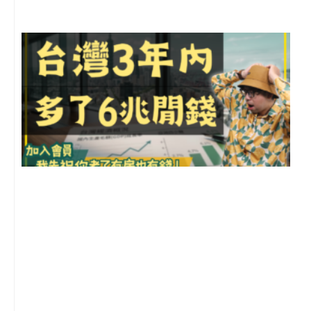
G
2
年
月
尚
留