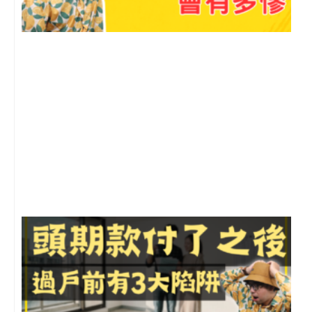
2
年
月
尚
留