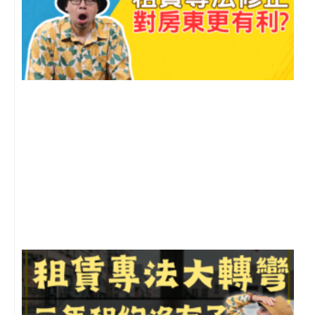
2
年
月
尚
留