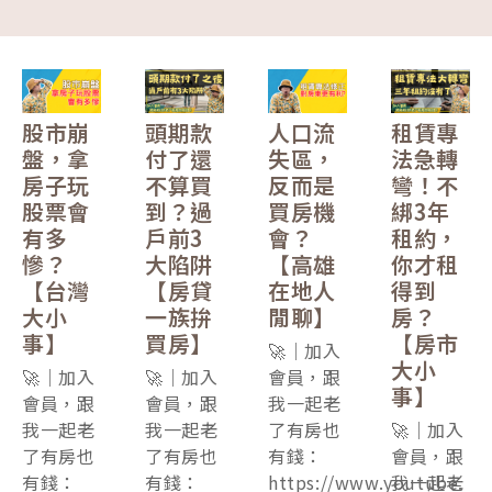
股市崩
頭期款
人口流
租賃專
盤，拿
付了還
失區，
法急轉
房子玩
不算買
反而是
彎！不
股票會
到？過
買房機
綁3年
有多
戶前3
會？
租約，
慘？
大陷阱
【高雄
你才租
【台灣
【房貸
在地人
得到
大小
一族拚
閒聊】
房？
事】
買房】
【房市
🚀｜加入
大小
🚀｜加入
🚀｜加入
會員，跟
事】
會員，跟
會員，跟
我一起老
我一起老
我一起老
了有房也
🚀｜加入
了有房也
了有房也
有錢：
會員，跟
有錢：
有錢：
https://www.youtube.
我一起老