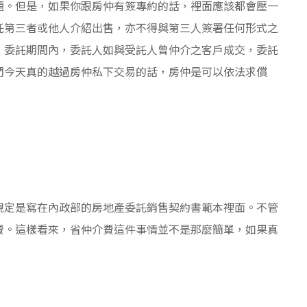
題。但是，如果你跟房仲有簽專約的話，裡面應該都會壓一
託第三者或他人介紹出售，亦不得與第三人簽署任何形式之
，委託期間內，委託人如與受託人曾仲介之客戶成交，委託
們今天真的越過房仲私下交易的話，房仲是可以依法求償
規定是寫在內政部的房地產委託銷售契約書範本裡面。不管
費。這樣看來，省仲介費這件事情並不是那麼簡單，如果真