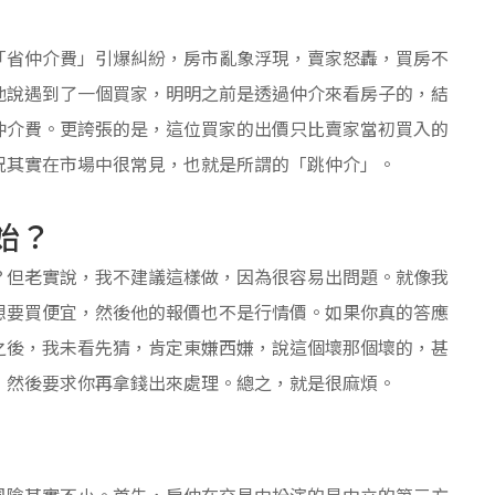
「省仲介費」引爆糾紛，房市亂象浮現，賣家怒轟，買房不
他說遇到了一個買家，明明之前是透過仲介來看房子的，結
仲介費。更誇張的是，這位買家的出價只比賣家當初買入的
況其實在市場中很常見，也就是所謂的「跳仲介」。
始？
？但老實說，我不建議這樣做，因為很容易出問題。就像我
想要買便宜，然後他的報價也不是行情價。如果你真的答應
之後，我未看先猜，肯定東嫌西嫌，說這個壞那個壞的，甚
，然後要求你再拿錢出來處理。總之，就是很麻煩。
風險其實不小。首先，房仲在交易中扮演的是中立的第三方