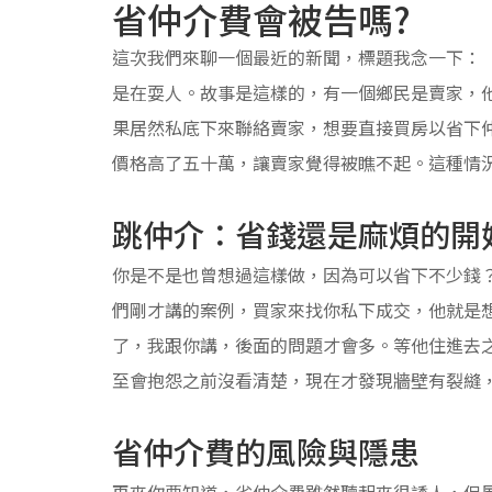
省仲介費會被告嗎?
這次我們來聊一個最近的新聞，標題我念一下：
是在耍人。故事是這樣的，有一個鄉民是賣家，
果居然私底下來聯絡賣家，想要直接買房以省下
價格高了五十萬，讓賣家覺得被瞧不起。這種情
跳仲介：省錢還是麻煩的開
你是不是也曾想過這樣做，因為可以省下不少錢
們剛才講的案例，買家來找你私下成交，他就是
了，我跟你講，後面的問題才會多。等他住進去
至會抱怨之前沒看清楚，現在才發現牆壁有裂縫
省仲介費的風險與隱患
再來你要知道，省仲介費雖然聽起來很誘人，但