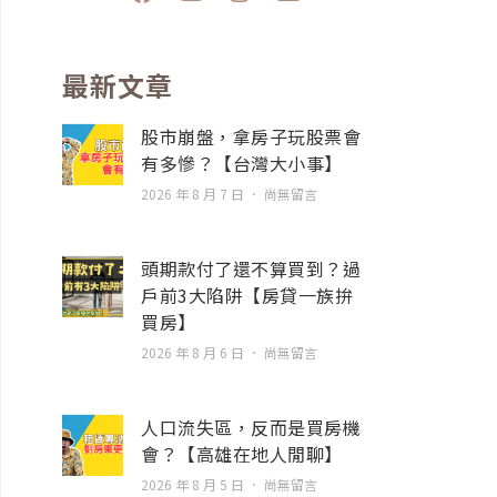
a
o
n
n
c
u
s
v
e
t
t
e
b
u
a
l
最新文章
o
b
g
o
o
e
r
p
股市崩盤，拿房子玩股票會
k
a
e
有多慘？【台灣大小事】
m
2026 年 8 月 7 日
尚無留言
頭期款付了還不算買到？過
戶前3大陷阱【房貸一族拚
買房】
2026 年 8 月 6 日
尚無留言
人口流失區，反而是買房機
會？【高雄在地人閒聊】
2026 年 8 月 5 日
尚無留言