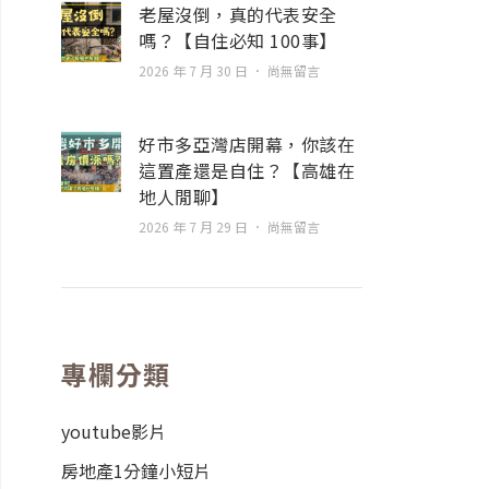
老屋沒倒，真的代表安全
嗎？【自住必知 100事】
2026 年 7 月 30 日
尚無留言
好市多亞灣店開幕，你該在
這置產還是自住？【高雄在
地人閒聊】
2026 年 7 月 29 日
尚無留言
專欄分類
youtube影片
房地產1分鐘小短片