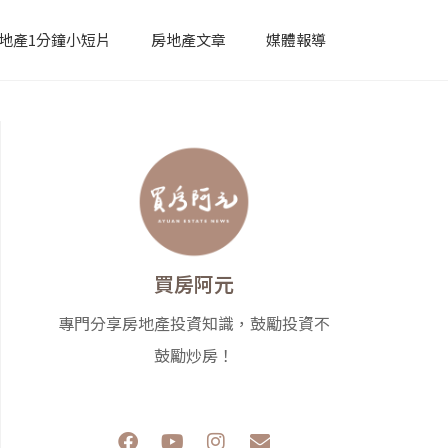
地產1分鐘小短片
房地產文章
媒體報導
買房阿元
專門分享房地產投資知識，鼓勵投資不
鼓勵炒房！
F
Y
I
E