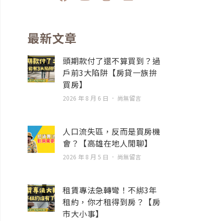
a
o
n
n
c
u
s
v
e
t
t
e
b
u
a
l
最新文章
o
b
g
o
o
e
r
p
頭期款付了還不算買到？過
k
a
e
戶前3大陷阱【房貸一族拚
m
買房】
2026 年 8 月 6 日
尚無留言
人口流失區，反而是買房機
會？【高雄在地人閒聊】
2026 年 8 月 5 日
尚無留言
租賃專法急轉彎！不綁3年
租約，你才租得到房？【房
市大小事】