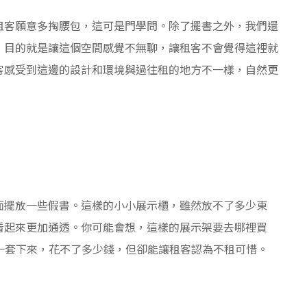
租客願意多掏腰包，這可是門學問。除了擺書之外，我們還
，目的就是讓這個空間感覺不無聊，讓租客不會覺得這裡就
客感受到這邊的設計和環境與過往租的地方不一樣，自然更
面擺放一些假書。這樣的小小展示櫃，雖然放不了多少東
看起來更加通透。你可能會想，這樣的展示架要去哪裡買
樣一套下來，花不了多少錢，但卻能讓租客認為不租可惜。