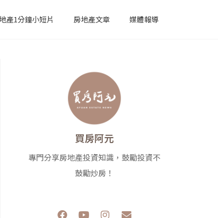
地產1分鐘小短片
房地產文章
媒體報導
買房阿元
專門分享房地產投資知識，鼓勵投資不
鼓勵炒房！
F
Y
I
E