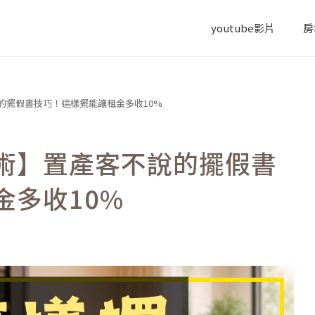
youtube影片
房
的擺假書技巧！這樣擺能讓租金多收10%
術】置產客不說的擺假書
金多收10%