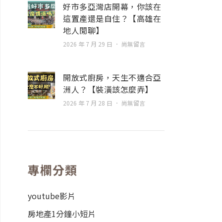
好市多亞灣店開幕，你該在
這置產還是自住？【高雄在
地人閒聊】
2026 年 7 月 29 日
尚無留言
開放式廚房，天生不適合亞
洲人？【裝潢該怎麼弄】
2026 年 7 月 28 日
尚無留言
專欄分類
youtube影片
房地產1分鐘小短片