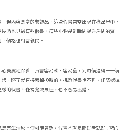
書，但內容是空的裝飾品。這些假書常常出現在樣品屋中，
品屋時也見過這些假書，這些小物品能瞬間提升房間的質
到，價格也相當親民。
小心翼翼地保養。真書容易髒、容易舊，到時候還得一一清
十塊，髒了就直接丟掉換新的。挑選假書也不難，建議選擇
這樣的假書不僅視覺效果佳，也不容易出錯。
就是有生活感。你可能會想，假書不就是擺好看就好了嗎？