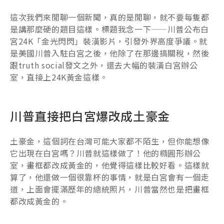
這次我們來閒聊一個新聞，真的是閒聊，就不要每隻都
是講那麼硬的題目這樣。標題我念一下——川普公布白
宮24K「金光閃閃」裝潢影片，引發外界高度爭議。就
是美國川普入駐白宮之後，他除了在那邊搞關稅，然後
跟truth social發文之外，還去大幅的裝潢白宮辦公
室，直接上24K黃金這樣。
川普直接把白宮爆改成土豪金
土豪金，這個詞在台灣可能大家都不陌生，但你能想像
它出現在白宮嗎？川普就這樣做了！他的橢圓形辦公
室，畫框都改成黃金的，他覺得這樣比較好看。這樣就
算了，他還做一個很靠杯的事情，就是白宮會有一個走
道，上面會擺滿歷年的總統照片，川普當然也是把畫框
都改成黃金的。