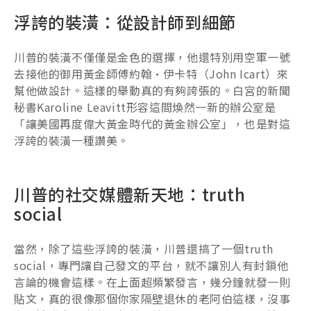
浮誇的裝潢：從設計師到細節
川普的裝潢不僅僅是金色的選擇，他還特別用空軍一號
去接他的御用黃金師傅約翰·伊卡特（John Icart）來
幫他做設計。這樣的舉動真的有夠誇張的。白宮的新聞
秘書Karoline Leavitt形容這間煥然一新的辦公室是
「讓美國再度偉大黃金時代的黃金辦公室」，也是對這
浮誇的裝潢一種讚美。
川普的社交媒體新天地：truth
social
當然，除了這些浮誇的裝潢，川普還搞了一個truth
social，專門讓自己發文的平台，就不讓別人有封鎖他
言論的機會這樣。在上面超頻繁發言，幾分鐘就發一則
貼文，真的很像那個你家隔壁退休的老阿伯這樣，沒事