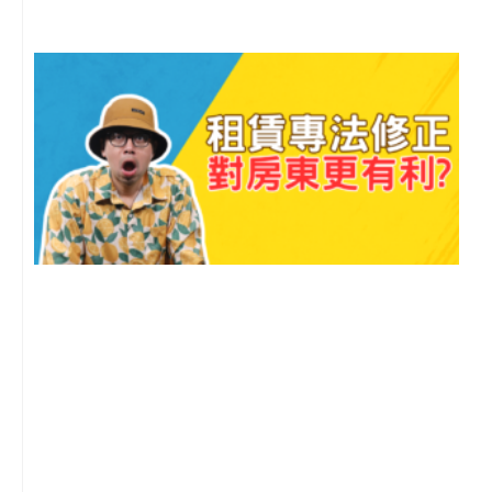
2
年
月
尚
留