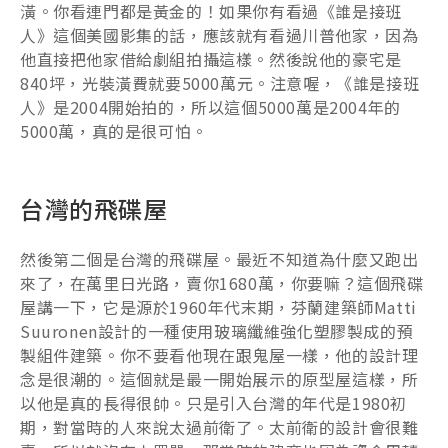
潢。你看連門都是黃金的！如果你有看過《誰是接班
人》這個美國影集的話，應該就有看過川普他家，因為
他直接把他家借給劇組拍攝這樣。然後說他的豪宅是
840坪，光裝潢費就要5000萬元。注意喔，《誰是接班
人》是2004開始拍的，所以這個5000萬是2004年的
5000萬，真的是很可怕。
台灣的飛碟屋
然後第二個是台灣的飛碟屋。最近不知道為什麼又跑出
來了，在萬里日光路，賣你1680萬，你要嘛？這個飛碟
屋講一下，它是源於1960年代末期，芬蘭建築師Matti
Suuronen設計的一種使用玻璃纖維強化塑膠製成的預
製組件建築。你不要看他現在跟鬼屋一樣，他的設計理
念是很潮的。這個就是最一開始展示的原型屋這樣，所
以他是真的長得很帥。只是引入台灣的年代是1980初
期，對當時的人來說太過前衛了。太前衛的設計會很難