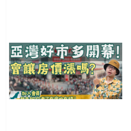
2
年
月
尚
留