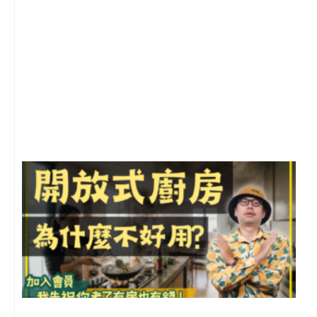
2
年
月
尚
留