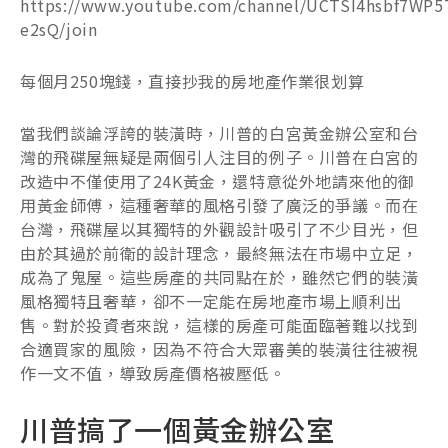
https://www.youtube.com/channel/UCTSI4hsbf7WP5
e2sQ/join
每個月250塊錢，直接抄我的房地產作業很划算
當我們談論浮誇的裝潢時，川普的白宮黃金辦公室和台
灣的飛碟屋無疑是兩個引人注目的例子。川普在白宮的
改造中不僅使用了24K黃金，還特意從外地請來他的御
用黃金師傅，這種奢華的風格引發了廣泛的爭議。而在
台灣，飛碟屋以其獨特的外觀設計吸引了不少目光，但
由於其過於前衛的設計理念，最終無法在市場中立足，
成為了鬼屋。這些房產的共同點在於，雖然它們的裝潢
風格獨特且奢華，卻不一定能在房地產市場上順利出
售。對於投資者來說，這樣的房產可能面臨著難以找到
合適買家的風險，因為不符合大眾審美的裝潢往往被視
作一文不值，導致房產價格被壓低。
川普搞了一個黃金辦公室