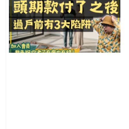
k
a
e
m
前
2
年
月
尚
留