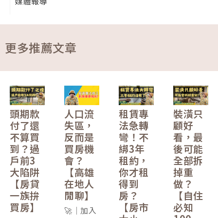
媒體報導
更多推薦文章
頭期款
人口流
租賃專
裝潢只
付了還
失區，
法急轉
顧好
不算買
反而是
彎！不
看，最
到？過
買房機
綁3年
後可能
戶前3
會？
租約，
全部拆
大陷阱
【高雄
你才租
掉重
【房貸
在地人
得到
做？
一族拚
閒聊】
房？
【自住
買房】
【房市
必知
🚀｜加入