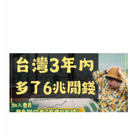
2
年
月
尚
留
G