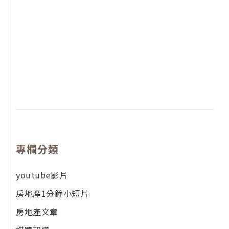
2
年
月
尚
留
專欄分類
youtube影片
房地產1分鐘小短片
房地產文章