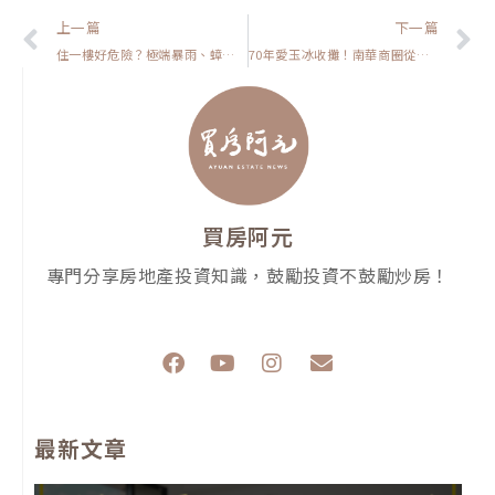
上一頁
上一篇
下一篇
住一樓好危險？極端暴雨、蟑螂老鼠、隱私 3 大風險一次說清！地段選對才安心【我真的好想買房子】
70年愛玉冰收攤！南華商圈從日治蛋黃區到沒落的3大關鍵全解析【高雄在地人閒聊】
買房阿元
專門分享房地產投資知識，鼓勵投資不鼓勵炒房！
F
Y
I
E
a
o
n
n
c
u
s
v
e
t
t
e
最新文章
b
u
a
l
o
b
g
o
o
e
r
p