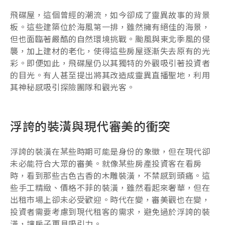
飛碟屋，這個曾經的潮流，如今卻成了靈異故事的背景
板。這些建築位於海風第一排，雖然擁有絕佳的海景，
但也面臨著嚴酷的自然環境挑戰。颱風與東北季風的侵
襲，加上建材的老化，使得這些房屋逐漸失去原有的光
彩。即便如此，飛碟屋仍以其獨特的外觀吸引著投資者
的目光。有人甚至提出將其改造成靈異直播聖地，利用
其神秘感吸引探險團隊和觀光客。
浮誇的裝潢與現代審美的衝突
浮誇的裝潢在某些時期可能是身份的象徵，但在現代卻
未必能符合大眾的審美。就像某些房產投資客在看房
時，看到那些古色古香的木雕裝潢，不禁感到頭痛。這
些手工精緻、價格不菲的裝潢，雖然看起來奢華，但在
出租市場上卻未必受歡迎。時代在變，審美觀也在變，
投資者需要考慮到現代租客的需求，避免過於浮誇的裝
潢，讓房子更具吸引力。