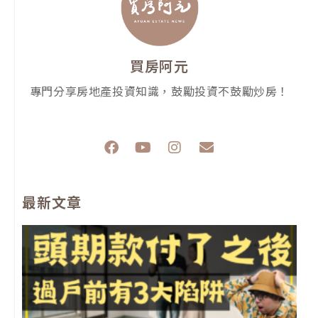
買房阿元
專門分享房地產投資知識，鼓勵投資不鼓勵炒房！
F
Y
I
E
a
o
n
n
c
u
s
v
e
t
t
e
最新文章
b
u
a
l
o
b
g
o
o
e
r
p
k
a
e
m