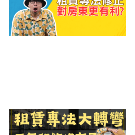
2
年
月
尚
留