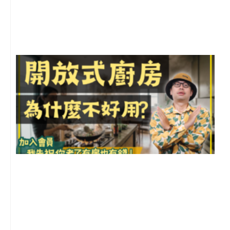
月
尚
留
2
年
月