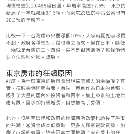
均價格達到1.0485億日圓，年增率高達37.5%。東京的
新房子一年就飆漲37.5%，而東京23區的中古公寓也有
28.3%的年增率。
比較一下，台灣房市只要漲個10%，大家就開始哀嚎買
不起，政府各種管制手段也隨之而來。但在日本，隨便
一漲就是台灣的三、四倍，這不是很誇張嗎？難怪他們
要立法限制外國人購房。
東京房市的狂飆原因
那麼，為什麼東京的房市會出現這麼驚人的漲幅呢？其
實，這跟幾個因素有關。首先，東京作為日本的首都，
吸引了大量的國內外投資者和買家。加上東京的土地供
應有限，需求卻持續增長，自然推高了房價。
此外，低利率環境和政府的經濟刺激政策也助長了房市
的熱潮。當資金成本低廉時，更多人願意貸款買房，加
劇了市場的競爭。這些因素共同推動了東京房市的狂