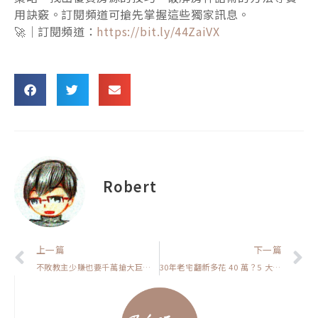
用訣竅。訂閱頻道可搶先掌握這些獨家訊息。
🚀｜訂閱頻道：
https://bit.ly/44ZaiVX
Robert
上一頁
上一篇
下一篇
不敗教主少賺也要千萬搶大巨蛋預售屋！房股雙刀流優勢一次看懂【我真的好想買房子】
30年老宅翻新多花 40 萬？5 大隱藏成本一次揭祕【裝潢該怎麼弄】