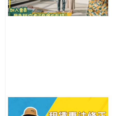
前
2
年
月
尚
留