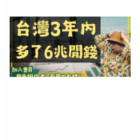
G
2
年
月
尚
留