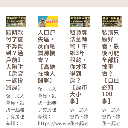
頭期款
人口流
租賃專
裝潢只
付了還
失區，
法急轉
顧好
不算買
反而是
彎！不
看，最
到？過
買房機
綁3年
後可能
戶前3
會？
租約，
全部拆
大陷阱
【高雄
你才租
掉重
【房貸
在地人
得到
做？
一族拚
閒聊】
房？
【自住
買房】
【房市
必知
🚀｜加入
大小
100
🚀｜加入
會員，跟
事】
事】
會員，跟
我一起老
我一起老
了有房也
🚀｜加入
🚀｜加入
了有房也
有錢：
會員，跟
會員，跟
有錢：
https://www.youtube.
我一起老
我一起老