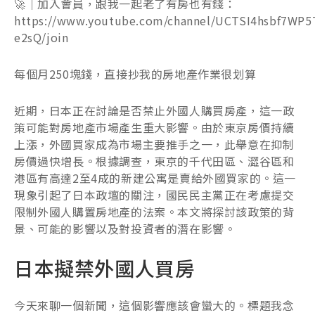
🚀｜加入會員，跟我一起老了有房也有錢：
https://www.youtube.com/channel/UCTSI4hsbf7WP5
e2sQ/join
每個月250塊錢，直接抄我的房地產作業很划算
近期，日本正在討論是否禁止外國人購買房產，這一政
策可能對房地產市場產生重大影響。由於東京房價持續
上漲，外國買家成為市場主要推手之一，此舉意在抑制
房價過快增長。根據調查，東京的千代田區、澀谷區和
港區有高達2至4成的新建公寓是賣給外國買家的。這一
現象引起了日本政壇的關注，國民民主黨正在考慮提交
限制外國人購置房地產的法案。本文將探討該政策的背
景、可能的影響以及對投資者的潛在影響。
日本擬禁外國人買房
今天來聊一個新聞，這個影響應該會蠻大的。標題我念