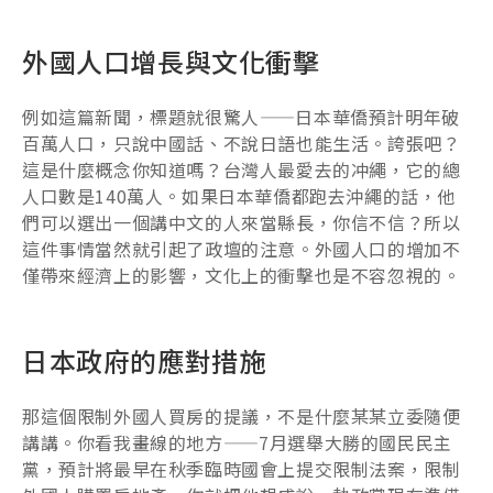
外國人口增長與文化衝擊
例如這篇新聞，標題就很驚人——日本華僑預計明年破
百萬人口，只說中國話、不說日語也能生活。誇張吧？
這是什麼概念你知道嗎？台灣人最愛去的冲繩，它的總
人口數是140萬人。如果日本華僑都跑去沖繩的話，他
們可以選出一個講中文的人來當縣長，你信不信？所以
這件事情當然就引起了政壇的注意。外國人口的增加不
僅帶來經濟上的影響，文化上的衝擊也是不容忽視的。
日本政府的應對措施
那這個限制外國人買房的提議，不是什麼某某立委隨便
講講。你看我畫線的地方——7月選舉大勝的國民民主
黨，預計將最早在秋季臨時國會上提交限制法案，限制