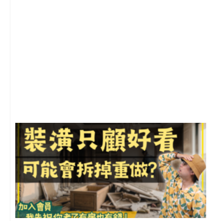
2
年
月
尚
留