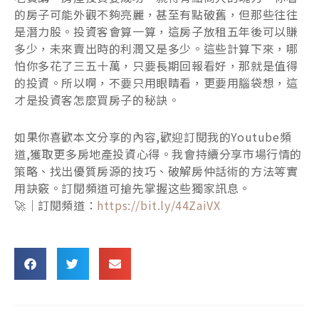
的房子可能外觀不夠亮麗，甚至有點破舊，但那些往往
是潛力股。投資客會算一算，這房子放租五年後可以賺
多少，未來賣出時的利潤又是多少。這些計算下來，哪
怕你多花了三五十萬，只要長期回報看好，那就是值得
的投資。所以啊，不要只用眼睛看，更要用腦袋想，這
才是投資客怎麼買房子的秘訣。
如果你喜歡本文分享的內容,歡迎訂閱我的Youtube頻
道,獲取更多房地產投資心得。我會持續分享市場行情的
策略、找出優質房源的技巧、破解房仲話術的方法等實
用訣竅。訂閱頻道可搶先掌握这些獨家訊息。
🚀｜訂閱頻道：
https://bit.ly/44ZaiVX