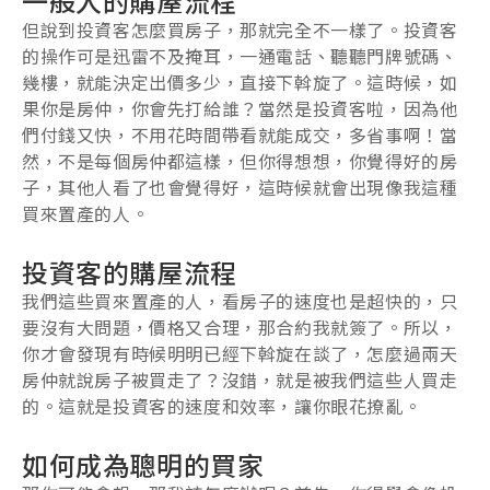
一般人的購屋流程
但說到投資客怎麼買房子，那就完全不一樣了。投資客
的操作可是迅雷不及掩耳，一通電話、聽聽門牌號碼、
幾樓，就能決定出價多少，直接下斡旋了。這時候，如
果你是房仲，你會先打給誰？當然是投資客啦，因為他
們付錢又快，不用花時間帶看就能成交，多省事啊！當
然，不是每個房仲都這樣，但你得想想，你覺得好的房
子，其他人看了也會覺得好，這時候就會出現像我這種
買來置產的人。
投資客的購屋流程
我們這些買來置產的人，看房子的速度也是超快的，只
要沒有大問題，價格又合理，那合約我就簽了。所以，
你才會發現有時候明明已經下斡旋在談了，怎麼過兩天
房仲就說房子被買走了？沒錯，就是被我們這些人買走
的。這就是投資客的速度和效率，讓你眼花撩亂。
如何成為聰明的買家