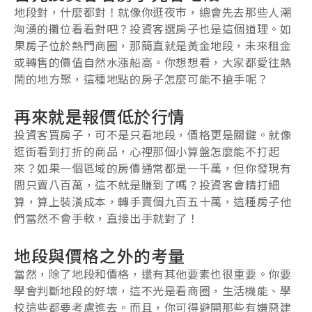
地段對，什麼都對！就像你逛夜市，總會先去那些人潮
洶湧的攤位看看對吧？投資客選房子也是這個道理。如
果房子位於熱門商圈，那簡直就是黃金地段，未來租金
或轉售的價值自然水漲船高。你想想看，大家都愛往熱
鬧的地方聚，這種地點的房子怎麼可能不搶手呢？
再來就是報價低於行情
投資客買房子，可不是只看地段，價格更是關鍵。就像
逛街看到打折的商品，心裡那個小算盤怎麼能不打起
來？如果一個區域的房價通常都是一千萬，但你發現有
間只賣八百萬，這不就是賺到了嗎？投資客會精打細
算，算上裝潢成本，轉手賣個九百五十萬，這種房子他
們當然不會手軟，直接出手就對了！
地段與價格之外的考量
當然，除了地段和價格，還有其他要素也很重要。你要
學會判斷地段的好壞，這不光是看商圈，生活機能、學
校這些都要考慮進去。而且，你可得避開那些有嫌惡建