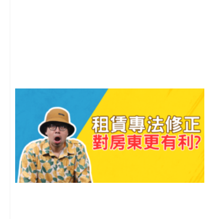
2
年
月
尚
留