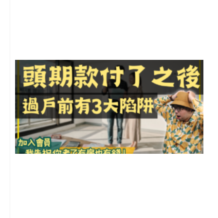
年
月
尚
留
前