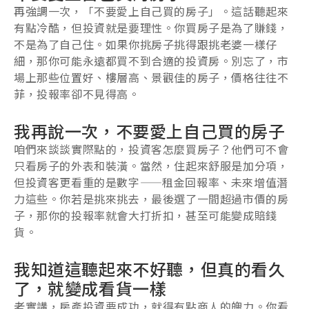
再強調一次，「不要愛上自己買的房子」。這話聽起來
有點冷酷，但投資就是要理性。你買房子是為了賺錢，
不是為了自己住。如果你挑房子挑得跟挑老婆一樣仔
細，那你可能永遠都買不到合適的投資房。別忘了，市
場上那些位置好、樓層高、景觀佳的房子，價格往往不
菲，投報率卻不見得高。
我再說一次，不要愛上自己買的房子
咱們來談談實際點的，投資客怎麼買房子？他們可不會
只看房子的外表和裝潢。當然，住起來舒服是加分項，
但投資客更看重的是數字——租金回報率、未來增值潛
力這些。你若是挑來挑去，最後選了一間超過市價的房
子，那你的投報率就會大打折扣，甚至可能變成賠錢
貨。
我知道這聽起來不好聽，但真的看久
了，就變成看貨一樣
老實講，房產投資要成功，就得有點商人的魄力。你看