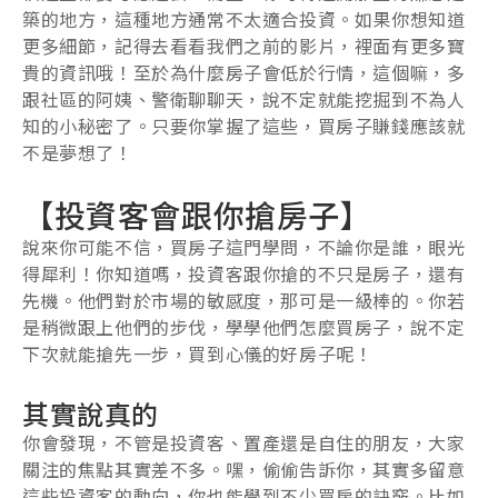
築的地方，這種地方通常不太適合投資。如果你想知道
更多細節，記得去看看我們之前的影片，裡面有更多寶
貴的資訊哦！至於為什麼房子會低於行情，這個嘛，多
跟社區的阿姨、警衛聊聊天，說不定就能挖掘到不為人
知的小秘密了。只要你掌握了這些，買房子賺錢應該就
不是夢想了！
【投資客會跟你搶房子】
說來你可能不信，買房子這門學問，不論你是誰，眼光
得犀利！你知道嗎，投資客跟你搶的不只是房子，還有
先機。他們對於市場的敏感度，那可是一級棒的。你若
是稍微跟上他們的步伐，學學他們怎麼買房子，說不定
下次就能搶先一步，買到心儀的好房子呢！
其實說真的
你會發現，不管是投資客、置產還是自住的朋友，大家
關注的焦點其實差不多。嘿，偷偷告訴你，其實多留意
這些投資客的動向，你也能學到不少買房的訣竅。比如