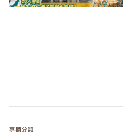
2
年
月
尚
留
專欄分類