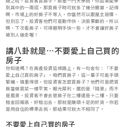
總之啦，投資客買房子，那是一門大學問，你如果能學
到其中的一兩招，那買房子時可就多了幾分勝算。記得
啊，市場上的好房子不等人，你當然可以跟屋主殺價，
但別忘了，投資客他們可是動作快、決策果斷的。所以
啊，下次看房子，可得眼明手快一些，才不會讓好房子
被別人搶走喔！
講八卦就是…不要愛上自己買的
房子
你知道嗎？在房產投資這條路上，有一句金句：「不要
愛上自己買的房子」。咱們買房子，這一輩子可能手頭
緊繃，慎重得很，但投資客怎麼買房子？他們可是把買
房當做買菜一樣平常，眼光犀利，選的是「錢景」而不
是風景。投資客不會去管房子在二樓還是十二樓，只要
租金回報高、好租出去，那就是賺頭十足的好貨。你若
是用自住的標準去挑，那結果可就大不相同了。
不要愛上自己買的房子