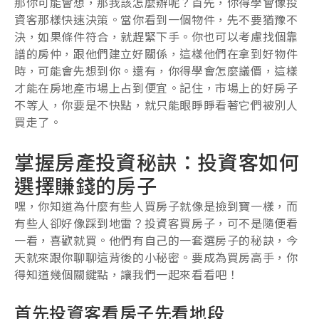
那你可能會想，那我該怎麼辦呢？首先，你得學會像投
資客那樣快速決策。當你看到一個物件，先不要猶豫不
決，如果條件符合，就趕緊下手。你也可以考慮找個靠
譜的房仲，跟他們建立好關係，這樣他們在拿到好物件
時，可能會先想到你。還有，你得學會怎麼議價，這樣
才能在房地產市場上占到便宜。記住，市場上的好房子
不等人，你要是不快點，就只能眼睜睜看著它們被別人
買走了。
掌握房產投資秘訣：投資客如何
選擇賺錢的房子
嘿，你知道為什麼有些人買房子就像是撿到寶一樣，而
有些人卻好像踩到地雷？投資客買房子，可不是隨便看
一看，喜歡就買。他們有自己的一套選房子的秘訣，今
天就來跟你聊聊這背後的小秘密。要成為買房高手，你
得知道幾個關鍵點，讓我們一起來看看吧！
首先投資客看房子先看地段