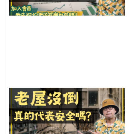
2
年
月
尚
留