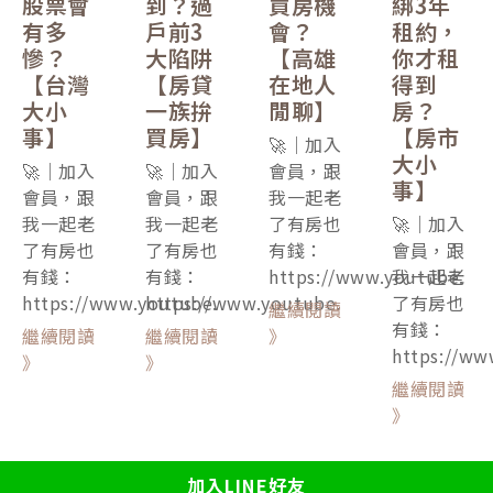
股票會
到？過
買房機
綁3年
有多
戶前3
會？
租約，
慘？
大陷阱
【高雄
你才租
【台灣
【房貸
在地人
得到
大小
一族拚
閒聊】
房？
事】
買房】
【房市
🚀｜加入
大小
🚀｜加入
🚀｜加入
會員，跟
事】
會員，跟
會員，跟
我一起老
我一起老
我一起老
了有房也
🚀｜加入
了有房也
了有房也
有錢：
會員，跟
有錢：
有錢：
https://www.youtube.
我一起老
https://www.youtube.
https://www.youtube.
了有房也
繼續閱讀
有錢：
繼續閱讀
繼續閱讀
》
https://ww
》
》
繼續閱讀
》
加入LINE好友