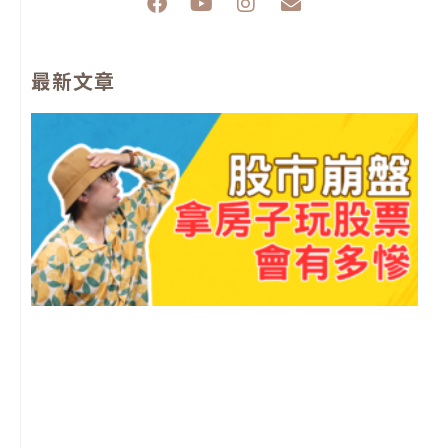
F
Y
I
E
a
o
n
n
c
u
s
v
e
t
t
e
最新文章
b
u
a
l
o
b
g
o
o
e
r
p
k
a
e
m
2