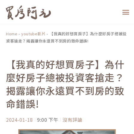
跳
至
主
要
內
Home
-
youtube影片
-
【我真的好想買房子】為什麼好房子總被投
容
資客搶走？揭露讓你永遠買不到房的致命錯誤!
【我真的好想買房子】為什
麼好房子總被投資客搶走？
揭露讓你永遠買不到房的致
命錯誤!
2024-01-18
9:00 下午
沒有評論