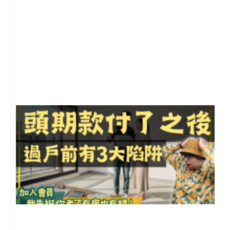
2
年
月
尚
留
前