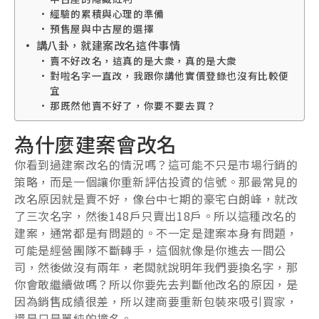
經驗的累積與心理的準備
預售屋與中古屋的選擇
講八卦，就建案改名這件事情
賣不好改名，這真的是大衆，真的是大衆
對啦名字一直改，我跟你講他實價登錄也沒有比較便
宜
那既然他賣不好了，你要不要去買？
為什麼建案會改名
你看到過建案改名的情況嗎？這可能不只是市場行銷的
策略，而是一個讓你重新評估投資的信號。那最常見的
改名原因就是賣不好，像台中七期的豪宅白朗峰，就改
了三次名字，然後148戶只賣出18戶。所以這種改名的
建案，通常都是有問題的。不一定是建案本身有問題，
可能是經營團隊不斷轉手，這個就像是你進去一間公
司，然後做沒有兩年，老闆就說明年我們要換名字，那
你會敢繼續做嗎？所以你要先去判斷他改名的原因，是
因為銷售成績很差，所以建商要重新包裝來吸引買家，
還是只是單純的撞名。