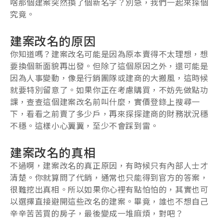
啥那個建案突然換了個新名字？別急，我們一起來探個
究竟。
建案改名的原因
你知道嗎？建案改名可能是因為原本賣得不太理想，想
要換個新面貌再出發。但除了這個原因之外，還可能是
因為人事變動，像是行銷團隊或建商的大搬風，這時候
就要特別留意了。如果你正在考慮購買，不妨先做點功
課，查查這個建案改名前叫什麼，實價登錄上搜尋一
下，看看之前賣了多少戶，再來探探建商的財務狀況穩
不穩。這樣小心翼翼，至少不會踩到雷。
建案改名的真相
不過啊，建案改名的真正原因，有時候只有內部人士才
清楚。你就算問了代銷，通常也只能得到官方的答案，
很難挖出真相。所以如果你心裡有點怕怕的，其實也可
以選擇直接避開這些改名的建案。畢竟，誰也不想自己
辛辛苦苦買的房子，最後變成一堆麻煩，對吧？