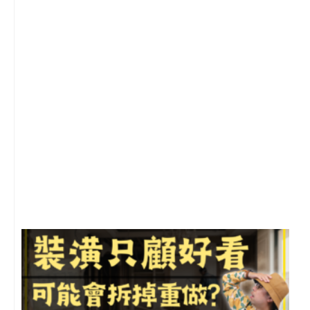
2
年
月
尚
留