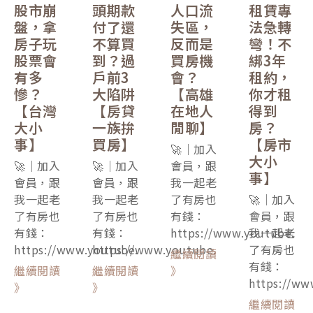
股市崩
頭期款
人口流
租賃專
盤，拿
付了還
失區，
法急轉
房子玩
不算買
反而是
彎！不
股票會
到？過
買房機
綁3年
有多
戶前3
會？
租約，
慘？
大陷阱
【高雄
你才租
【台灣
【房貸
在地人
得到
大小
一族拚
閒聊】
房？
事】
買房】
【房市
🚀｜加入
大小
🚀｜加入
🚀｜加入
會員，跟
事】
會員，跟
會員，跟
我一起老
我一起老
我一起老
了有房也
🚀｜加入
了有房也
了有房也
有錢：
會員，跟
有錢：
有錢：
https://www.youtube.
我一起老
https://www.youtube.
https://www.youtube.
了有房也
繼續閱讀
有錢：
繼續閱讀
繼續閱讀
》
https://ww
》
》
繼續閱讀