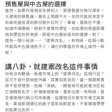
預售屋與中古屋的選擇
當然，如果你是個安全牌的人，買預售屋也無可厚非。
大建商的預售屋，基本上問題不大，但你可能就享受不
到房地產投資的那份額外紅利了。畢竟，建商也不傻，
知道市場價格，絕對不會賣你便宜。但如果你想要那種
撿到便宜的刺激感，那麼中古屋就是你的選擇。對了，
還有一個小秘訣——「建案改名」。有時候，這個小動
作能為中古屋增色不少，讓它的價值在市場上煥然一新
呢！
講八卦，就建案改名這件事情
你有沒有聽過，房產市場上的「建案改名」這個行話？
這可不是什麼秘密內幕，其實挺常見的。當一個建案賣
得不是很理想，俗稱「滯銷」，開發商可能就會決定給
它換個新名字，好像換個新裝，重新出發。有時候，甚
至會換個代銷公司來推廣。這種情況在豪宅市場尤其常
見，畢竟那個價位的房子買家就那麼多，不是隨隨便便
就能賣出去的。