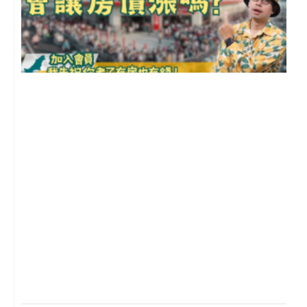
2
年
月
尚
留