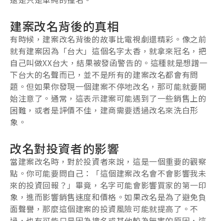
建案改名背後的真相
有時候，建案改名背後的故事比電視劇還精彩。像之前
就有建案因為「台大」這個名字太香，就拿來冠名，把
自己叫做XX台大，結果被發函警告的。這種就是想蹭一
下台大的名聲而已，並不是所有的建案改名都會有問
題。但如果你發現一個建案不停地改名，那可能就要開
始注意了。通常，這表示建案可能遇到了一些銷售上的
困難，或者是評價不佳，建商需要透過改名來洗白形
象。
改名對投資者的影響
當建案改名時，對於投資者來說，這是一個重要的觀察
點。你可能要問自己：「這個建案改名會不會影響我未
來的投資回報？」畢竟，名字可能會影響買家的第一印
象，進而影響銷售速度和價格。如果改名是為了避免負
面聲譽，那麼這個建案的投資風險可能就提高了。不
過，也有可能只是因為撞名或其他較為無害的原因，這