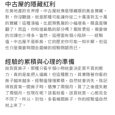
中古屋的隱藏紅利
在房地產的世界裡，中古屋就像是隱藏版的黃金寶藏。
對，你沒聽錯，就是那種可能讓你從二十萬漲到五十萬
的寶藏！這種漲幅，比起預售屋的小幅增長，簡直是賺
翻了！而且，你知道最酷的部分嗎？風險更低，需要做
的功課也少得多。當然，這裡面有個小陷阱——經驗
值。中古屋不是新房，它的歷史你可能一知半解，但這
也只是需要時間去磨練的經驗問題而已。
經驗的累積與心理的準備
說到買房子，那種只看半個小時就要決定買不買的壓
力，真的是能把人逼瘋！但這種壓力，其實隨著你看的
房子越來越多，經驗值慢慢累積，自然就會消失。我記
得我買第一間房子時，猶豫了兩個月，買了之後還失眠
了兩個月，但現在呢？該看就看，該買就買，心態完全
不同了。所以，別怕，多看幾間房子，你的經驗值自然
就上來了。