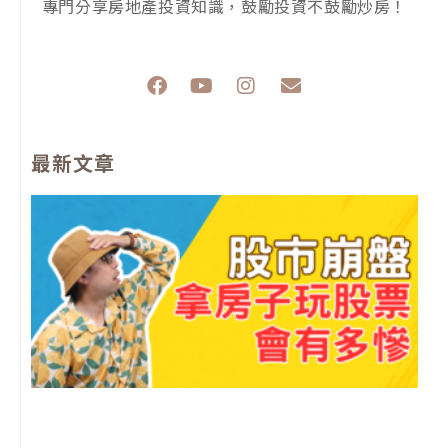
專門分享房地產投資知識，鼓勵投資不鼓勵炒房！
F
Y
I
E
a
o
n
n
c
u
s
v
e
t
t
e
最新文章
b
u
a
l
o
b
g
o
o
e
r
p
k
a
e
m