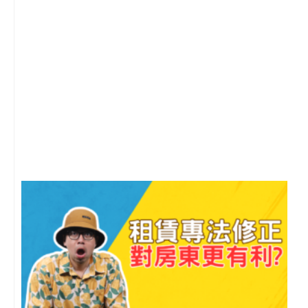
2
年
月
尚
留