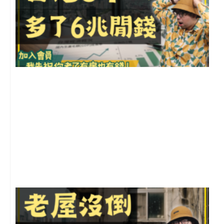
2
年
月
尚
留