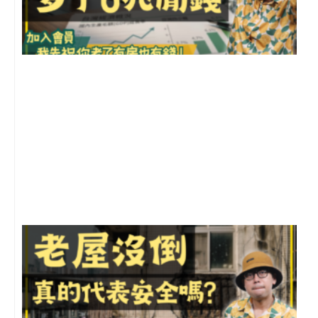
2
年
月
尚
留