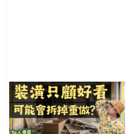
2
年
月
尚
留