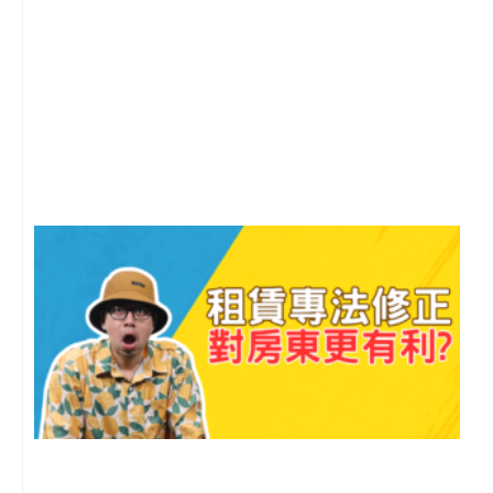
2
年
月
尚
留