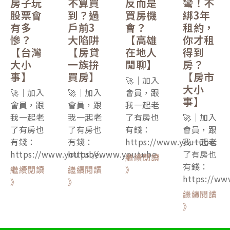
房子玩
不算買
反而是
彎！不
股票會
到？過
買房機
綁3年
有多
戶前3
會？
租約，
慘？
大陷阱
【高雄
你才租
【台灣
【房貸
在地人
得到
大小
一族拚
閒聊】
房？
事】
買房】
【房市
🚀｜加入
大小
🚀｜加入
🚀｜加入
會員，跟
事】
會員，跟
會員，跟
我一起老
我一起老
我一起老
了有房也
🚀｜加入
了有房也
了有房也
有錢：
會員，跟
有錢：
有錢：
https://www.youtube.
我一起老
https://www.youtube.
https://www.youtube.
了有房也
繼續閱讀
有錢：
繼續閱讀
繼續閱讀
》
https://ww
》
》
繼續閱讀
》