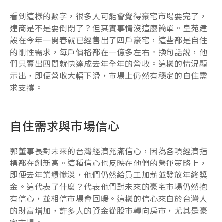
看到這樣的數字，很多人可能會覺得豪宅市場要完了，
建商是不是要倒閉了？但其實事情沒這麼簡單。皇苑建
設在今年一開春就已經售出了四戶豪宅，這些都是自住
的剛性需求，每戶價格都在一億多左右。換句話說，他
們只賣出四間就快達成去年全年的營收。這樣的情況顯
示出，即便營收大幅下滑，市場上仍然有穩定的自住需
求支撐。
自住需求與市場信心
郭董事長對未來的台灣經濟充滿信心，因為各項經濟指
標都在創新高。這種信心也反映在他們的營運策略上，
即便去年業績慘淡，他們仍然給員工加薪並發放年終獎
金。這代表了什麼？代表他們對未來的豪宅市場仍然抱
有信心，並相信市場會回暖。這樣的信心來自於台灣人
的財富增加，許多人的資金從股市轉向房市，尤其是豪