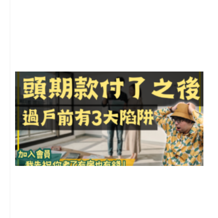
2
年
月
尚
留
前