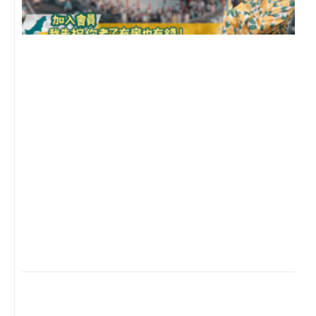
2
年
月
尚
留