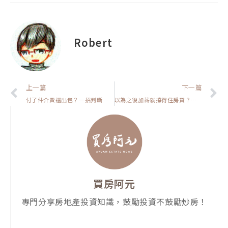
Robert
上一頁
上一篇
下一篇
付了仲介費還出包？一招判斷賣方或房仲該賠【房市保命符】
以為之後加薪就撐得住房貸？先掏空你的，其實是那些沒算到的錢【房貸一族拚買房】
買房阿元
專門分享房地產投資知識，鼓勵投資不鼓勵炒房！