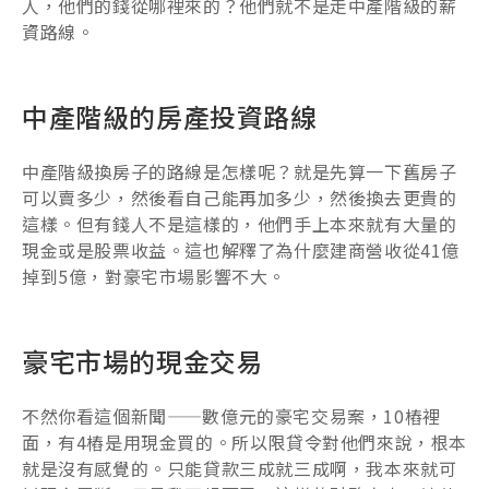
人，他們的錢從哪裡來的？他們就不是走中產階級的薪
資路線。
中產階級的房產投資路線
中產階級換房子的路線是怎樣呢？就是先算一下舊房子
可以賣多少，然後看自己能再加多少，然後換去更貴的
這樣。但有錢人不是這樣的，他們手上本來就有大量的
現金或是股票收益。這也解釋了為什麼建商營收從41億
掉到5億，對豪宅市場影響不大。
豪宅市場的現金交易
不然你看這個新聞——數億元的豪宅交易案，10樁裡
面，有4樁是用現金買的。所以限貸令對他們來說，根本
就是沒有感覺的。只能貸款三成就三成啊，我本來就可