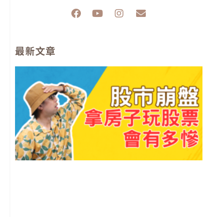
F
Y
I
E
a
o
n
n
c
u
s
v
e
t
t
e
最新文章
b
u
a
l
o
b
g
o
o
e
r
p
k
a
e
m