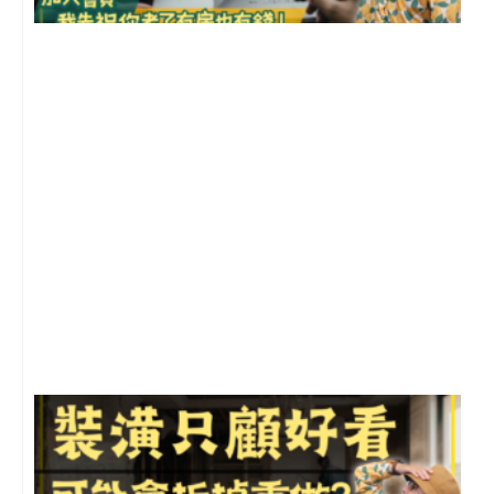
2
年
月
尚
留