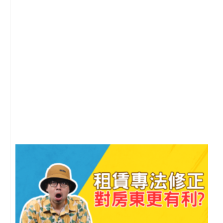
2
年
月
尚
留