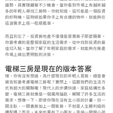
趨勢，其實隱藏著不少機會。當你看到市場上有越來越
多的年輕人尋找三房時，你就知道，這可能是一個投資
的好時機。這時候如果你手上有合適的物件，就能夠在
這波需求上搭一程順風車。
而且別忘了，投資房地產不僅僅是買賣房子那麼簡單。
你要考慮的是整個家庭的生活需求，從中找到投資的最
佳切入點。當你了解了年輕家庭的需求，就能夠在房產
市場上做出更明智的決策。
電梯三房是現在的版本答案
嘿，你有沒有想過，為什麼現在的年輕人買房，總是會
被告知要考慮電梯三房呢？實際上，這跟我們的生活方
式有超大的關聯喔！現代人的步調快速，家庭結構也多
變，電梯三房就像是一個萬用鑰匙，解開了許多生活的
需求。想像一下，即使你現在沒有生小孩的計畫，但一
間主臥、一間書房加上一間客房，不就是人生勝利組的
標配嗎？而且，未來如果有了小朋友，直接一間變小孩