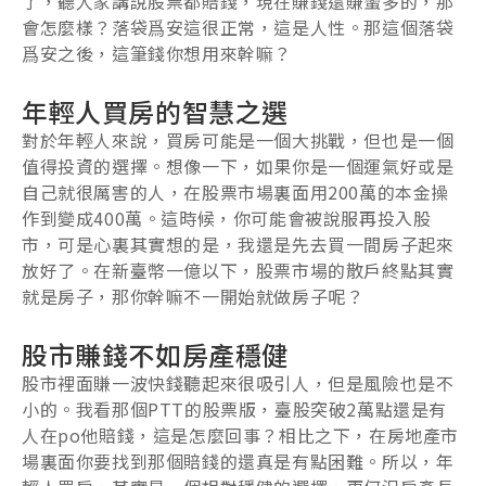
了，聽人家講說股票都賠錢，現在賺錢還賺蠻多的，那
會怎麼樣？落袋爲安這很正常，這是人性。那這個落袋
爲安之後，這筆錢你想用來幹嘛？
年輕人買房的智慧之選
對於年輕人來說，買房可能是一個大挑戰，但也是一個
值得投資的選擇。想像一下，如果你是一個運氣好或是
自己就很厲害的人，在股票市場裏面用200萬的本金操
作到變成400萬。這時候，你可能會被說服再投入股
市，可是心裏其實想的是，我還是先去買一間房子起來
放好了。在新臺幣一億以下，股票市場的散戶終點其實
就是房子，那你幹嘛不一開始就做房子呢？
股市賺錢不如房產穩健
股市裡面賺一波快錢聽起來很吸引人，但是風險也是不
小的。我看那個PTT的股票版，臺股突破2萬點還是有
人在po他賠錢，這是怎麼回事？相比之下，在房地產市
場裏面你要找到那個賠錢的還真是有點困難。所以，年