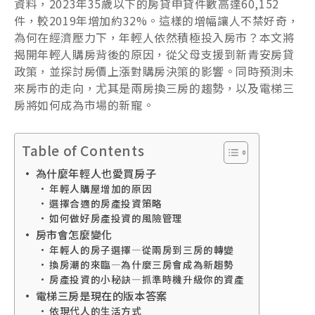
資料，2023年35歲以下的房貸申貸件數高達60,152
件，較2019年增加約32%。這樣的增幅讓人不禁好奇，
為何在經濟壓力下，年輕人依然積極投入房市？本文將
揭開年輕人購房背後的原因，從父母支援到新青安房貸
政策，並探討房價上漲對購房決策的影響。同時預測未
來房市的走向，尤其是兩房換三房的趨勢，以及電梯三
房將如何成為市場的新寵。
Table of Contents
為什麼年輕人也愛買房子
年輕人購屋增加的原因
選擇合適的房產投資策略
如何做好房產投資的風險管理
房市會怎麼變化
年輕人的房子選擇—從兩房到三房的轉變
換房潮的來臨—為什麼三房會成為新趨勢
房產投資的小秘訣—抓準時機升級你的資產
電梯三房是現在的版本答案
依現代人的生活方式