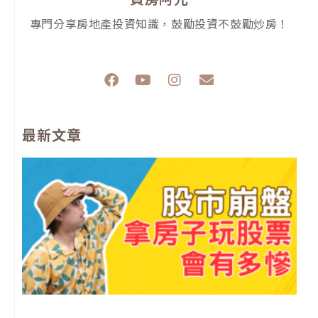
專門分享房地產投資知識，鼓勵投資不鼓勵炒房！
F
Y
I
E
a
o
n
n
c
u
s
v
e
t
t
e
最新文章
b
u
a
l
o
b
g
o
o
e
r
p
k
a
e
m