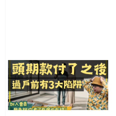
2
年
月
尚
留
前