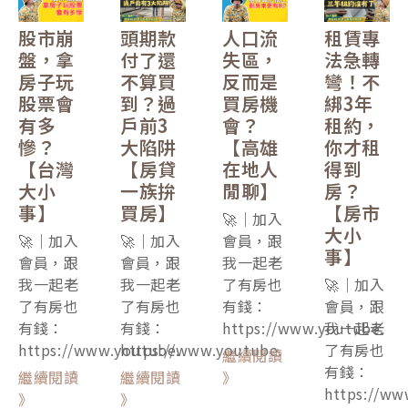
股市崩
頭期款
人口流
租賃專
盤，拿
付了還
失區，
法急轉
房子玩
不算買
反而是
彎！不
股票會
到？過
買房機
綁3年
有多
戶前3
會？
租約，
慘？
大陷阱
【高雄
你才租
【台灣
【房貸
在地人
得到
大小
一族拚
閒聊】
房？
事】
買房】
【房市
🚀｜加入
大小
🚀｜加入
🚀｜加入
會員，跟
事】
會員，跟
會員，跟
我一起老
我一起老
我一起老
了有房也
🚀｜加入
了有房也
了有房也
有錢：
會員，跟
有錢：
有錢：
https://www.youtube.
我一起老
https://www.youtube.
https://www.youtube.
了有房也
繼續閱讀
有錢：
繼續閱讀
繼續閱讀
》
https://ww
》
》