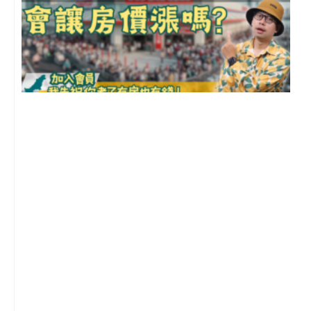
2
年
月
尚
留