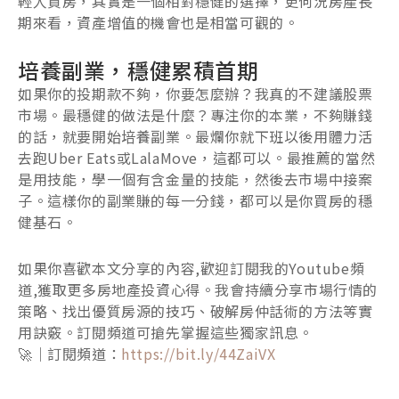
輕人買房，其實是一個相對穩健的選擇，更何況房產長
期來看，資產增值的機會也是相當可觀的。
培養副業，穩健累積首期
如果你的投期款不夠，你要怎麼辦？我真的不建議股票
市場。最穩健的做法是什麼？專注你的本業，不夠賺錢
的話，就要開始培養副業。最爛你就下班以後用體力活
去跑Uber Eats或LalaMove，這都可以。最推薦的當然
是用技能，學一個有含金量的技能，然後去市場中接案
子。這樣你的副業賺的每一分錢，都可以是你買房的穩
健基石。
如果你喜歡本文分享的內容,歡迎訂閱我的Youtube頻
道,獲取更多房地產投資心得。我會持續分享市場行情的
策略、找出優質房源的技巧、破解房仲話術的方法等實
用訣竅。訂閱頻道可搶先掌握這些獨家訊息。
🚀｜訂閱頻道：
https://bit.ly/44ZaiVX