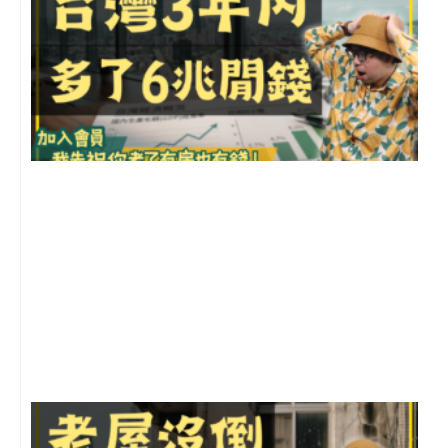
2
年
月
尚
留