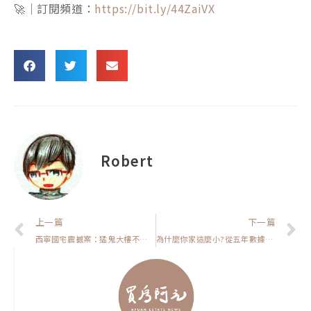
🚀｜訂閱頻道：
https://bit.ly/44ZaiVX
Robert
上一頁
上一篇
下一篇
西寧國宅震撼案：猛鬼大樓不是地點問題？帶你看清管理失靈的真相【房貸一族拚買房】
為什麼你家這麼小?從五年數據看出「買房空間越來越小」的真相【我真的好想買房子】