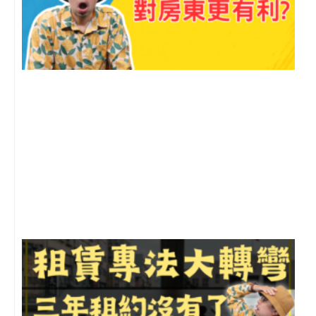
2
年
月
尚
留