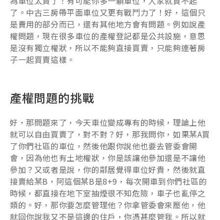
為車位太貴了！有可能你多一顆車位，人家就買不起
了。中古三房帶平面車位又更有戰鬥力了！好，這個只
是費用的部分而已，還有其他地方會有問題。例如說產
權問題，現在很多車位的產權登記都是公共設施，意思
是沒有獨立權狀，所以不能夠直接買賣，只能夠連著房
子一起買賣這樣。
產權問題的挑戰
好，那問題來了，今天車位變成專有的時候，理論上他
就可以自由買賣了，對不對？好，那我問你，如果某A買
了你們社區的車位，然後他跟你說他也要去管委會開
會，因為他也有土地權狀，你是該讓他參加還是不讓他
參加？又或者是說，你的鄰居覺得車位好貴，然後就直
接賣給某B，阿這個某B是8+9，每次開車到你們社區的
時候，都直接在地下室抽煙很不知危險，車子也亂停之
類的。好，那你要怎麼管理他？你拿管委會來壓他，他
就回你說我又不是這邊的住戶，你憑甚麼管我。所以就