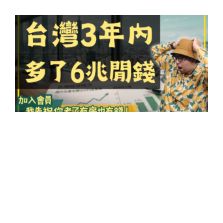
G
2
年
月
尚
留