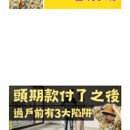
2
年
月
尚
留