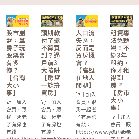
股市崩
頭期款
人口流
租賃專
盤，拿
付了還
失區，
法急轉
房子玩
不算買
反而是
彎！不
股票會
到？過
買房機
綁3年
有多
戶前3
會？
租約，
慘？
大陷阱
【高雄
你才租
【台灣
【房貸
在地人
得到
大小
一族拚
閒聊】
房？
事】
買房】
【房市
🚀｜加入
大小
🚀｜加入
🚀｜加入
會員，跟
事】
會員，跟
會員，跟
我一起老
我一起老
我一起老
了有房也
🚀｜加入
了有房也
了有房也
有錢：
會員，跟
有錢：
有錢：
https://www.youtube.
我一起老
https://www.youtube.
https://www.youtube.
了有房也