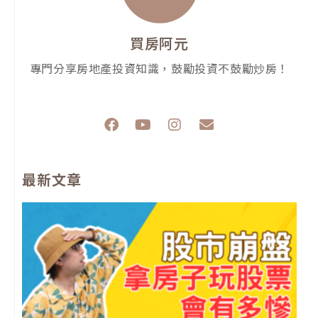
買房阿元
專門分享房地產投資知識，鼓勵投資不鼓勵炒房！
F
Y
I
E
a
o
n
n
c
u
s
v
e
t
t
e
最新文章
b
u
a
l
o
b
g
o
o
e
r
p
k
a
e
m