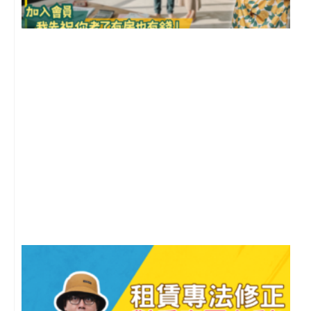
前
2
年
月
尚
留