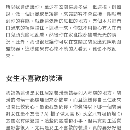
所以我會建議你，至少在玄關這邊多做一個遮擋。例如
說，做一個屏風或是矮牆，來讓訪客不會直接一眼就看
到你的客廳。就像這張圖的紅框的地方，有個木片把門
口過來的視線擋住。這樣一來，你就不用擔心有人在門
口鬼頭鬼腦地亂看，然後你在家亂跑都被看光光的情
況。此外，我也很建議你可以在玄關加裝感應式照明跟
監視器，這樣如果有心懷不軌的人看到，他也不敢亂
來。
女生不喜歡的裝潢
我認為這也是女性居家裝潢應該要列入考慮的地方，裝
潢的時候一起處理起來都簡單，而且這樣你自己住起來
也會比較安心。最後我想問你，你覺得以下哪一個裝潢
對女性最不友善？A) 櫃子做太高 B) 臥室只有吸頂燈 C)
玄關沒有做遮擋。這些問題看似小事，但其實對生活質
量影響很大，尤其是女生不喜歡的裝潢，真的要好好避