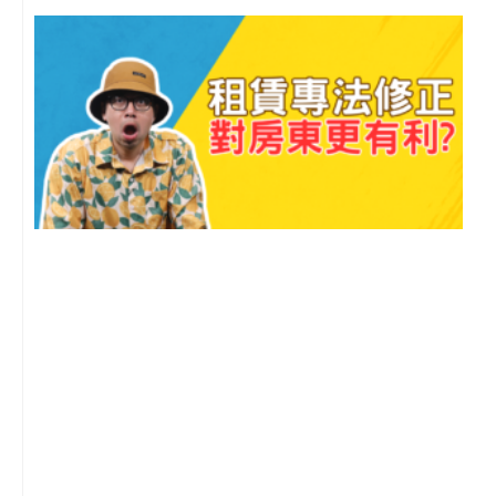
2
年
月
尚
留