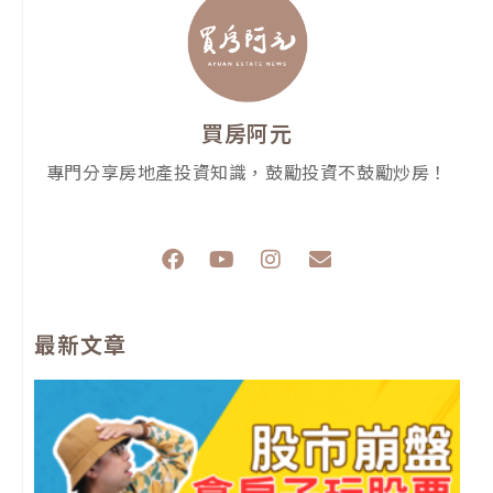
買房阿元
專門分享房地產投資知識，鼓勵投資不鼓勵炒房！
F
Y
I
E
a
o
n
n
c
u
s
v
e
t
t
e
最新文章
b
u
a
l
o
b
g
o
o
e
r
p
k
a
e
m