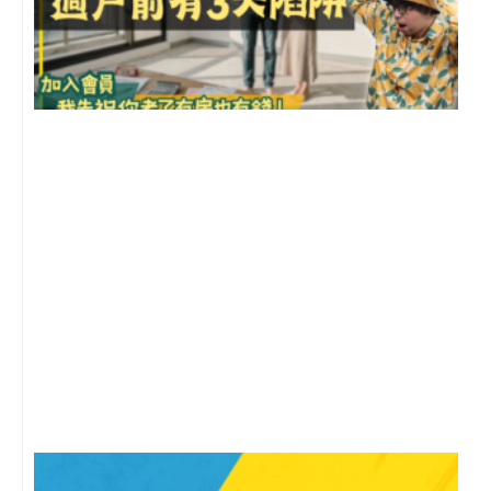
前
2
年
月
尚
留