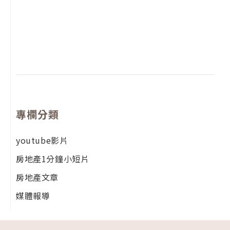
2
年
月
尚
留
專欄分類
youtube影片
房地產1分鐘小短片
房地產文章
媒體報導