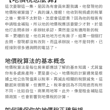
這次要聊這一集，是因為有會員來跟我講，他發現他的
地價稅被算錯了，真的讓人傻眼！他收到稅捐處的稅單
之後，覺得不太對勁，怎麼會這麼貴？因為他的租客有
申請租金補貼，所以他的地價稅應該要變少才對。於是
他打去問承辦，承辦就承認，果然是沒有適用新的稅
率。更糟的是，他在其他地方也有房子，結果一個個打
去問，發現都沒有改到。而且承辦說，他不是特例，已
經接到很多通詢問的電話了。
地價稅算法的基本概念
地價稅算法是每位房東都應該了解的基本知識，尤其當
你有多處房產時，更是要小心。地價稅的計算通常是根
據土地公告現值乘以稅率，再減去相關的稅額減免。這
聽起來很簡單，但實際上，稅率會因為不同用途而有所
不同，比如自住、商業用地等。此外，像是租金補貼這
類政策，也會影響到地價稅的計算。
如何確保你的地價稅正確無誤