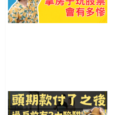
2
年
月
尚
留