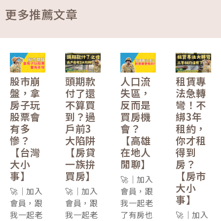
更多推薦文章
股市崩
頭期款
人口流
租賃專
盤，拿
付了還
失區，
法急轉
房子玩
不算買
反而是
彎！不
股票會
到？過
買房機
綁3年
有多
戶前3
會？
租約，
慘？
大陷阱
【高雄
你才租
【台灣
【房貸
在地人
得到
大小
一族拚
閒聊】
房？
事】
買房】
【房市
🚀｜加入
大小
🚀｜加入
🚀｜加入
會員，跟
事】
會員，跟
會員，跟
我一起老
我一起老
我一起老
了有房也
🚀｜加入