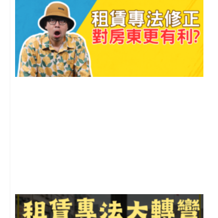
2
年
月
尚
留