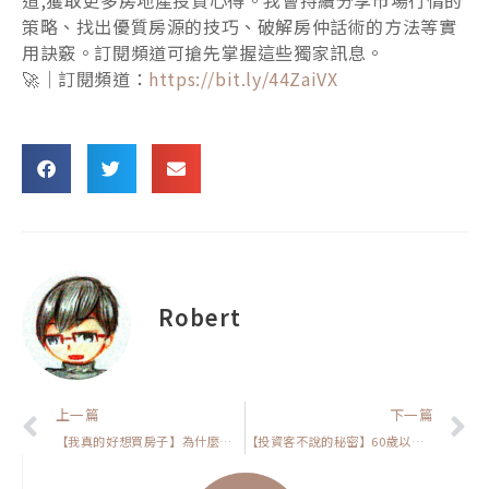
策略、找出優質房源的技巧、破解房仲話術的方法等實
用訣竅。訂閱頻道可搶先掌握這些獨家訊息。
🚀｜訂閱頻道：
https://bit.ly/44ZaiVX
Robert
上一頁
上一篇
下一篇
【我真的好想買房子】為什麼低薪的人能買得起房子，你卻不行?因為你少了這一點
【投資客不說的秘密】60歲以上應該現金買房嗎？揭露長輩買房必知的風險！