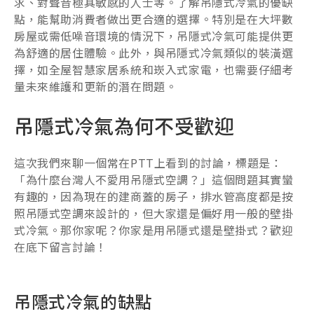
求、對聲音極其敏感的人士等。了解吊隱式冷氣的優缺
點，能幫助消費者做出更合適的選擇。特別是在大坪數
房屋或需低噪音環境的情況下，吊隱式冷氣可能提供更
為舒適的居住體驗。此外，與吊隱式冷氣類似的裝潢選
擇，如全屋智慧家居系統和崁入式家電，也需要仔細考
量未來維護和更新的潛在問題。
吊隱式冷氣為何不受歡迎
這次我們來聊一個常在PTT上看到的討論，標題是：
「為什麼台灣人不愛用吊隱式空調？」這個問題其實蠻
有趣的，因為現在的建商蓋的房子，排水管高度都是按
照吊隱式空調來設計的，但大家還是偏好用一般的壁掛
式冷氣。那你家呢？你家是用吊隱式還是壁掛式？歡迎
在底下留言討論！
吊隱式冷氣的缺點