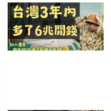
G
2
年
月
尚
留