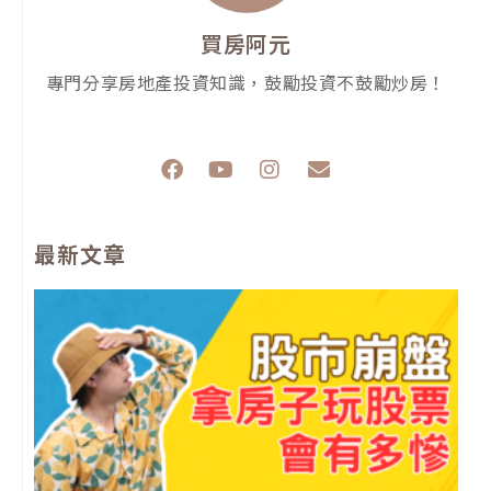
買房阿元
專門分享房地產投資知識，鼓勵投資不鼓勵炒房！
F
Y
I
E
a
o
n
n
c
u
s
v
e
t
t
e
最新文章
b
u
a
l
o
b
g
o
o
e
r
p
k
a
e
m