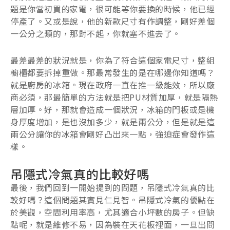
題是你當初買的家電，很可能等你要換的時候，他已經
停產了。又或是說，他的新款尺寸有作調整，剛好差個
一公分之類的，那對不起，你就塞不進去了。
最差最差的狀況就是，你為了符合這個家電尺寸，整組
櫥櫃都要拆掉重做。那最常發生的是在哪邊你知道嗎？
就是廚房的冰箱。現在政府一直在推一級能效，所以廠
商必須，那最簡單的方法就是把PU材質加厚，就是隔熱
層加厚。好，那就會造成一個狀況，冰箱的門板或是機
身厚度增加，是也沒加多少，就是兩公分，但是就是這
兩公分讓你的冰箱會剛好凸出來一點，強迫症會發作這
樣。
吊隱式冷氣真的比較好嗎
最後，我們回到一開始提到的問題，吊隱式冷氣真的比
較好嗎？這個問題其實見仁見智。吊隱式冷氣的優點在
於美觀，空間利用率高，尤其適合小坪數的房子。但缺
點呢，就是維修不易，因為裝在天花板裡面，一旦出問