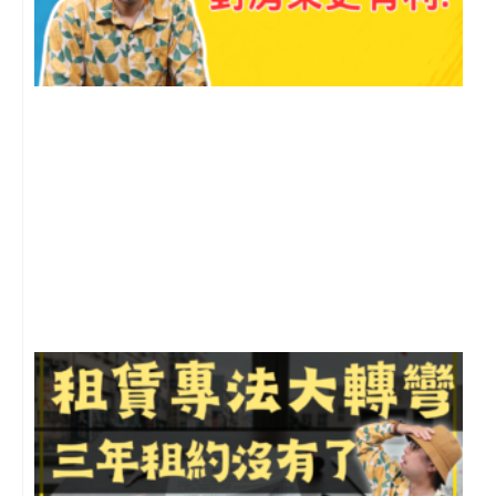
2
年
月
尚
留