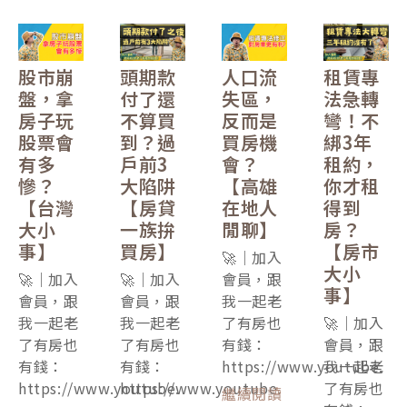
股市崩
頭期款
人口流
租賃專
盤，拿
付了還
失區，
法急轉
房子玩
不算買
反而是
彎！不
股票會
到？過
買房機
綁3年
有多
戶前3
會？
租約，
慘？
大陷阱
【高雄
你才租
【台灣
【房貸
在地人
得到
大小
一族拚
閒聊】
房？
事】
買房】
【房市
🚀｜加入
大小
🚀｜加入
🚀｜加入
會員，跟
事】
會員，跟
會員，跟
我一起老
我一起老
我一起老
了有房也
🚀｜加入
了有房也
了有房也
有錢：
會員，跟
有錢：
有錢：
https://www.youtube.
我一起老
https://www.youtube.
https://www.youtube.
了有房也
繼續閱讀