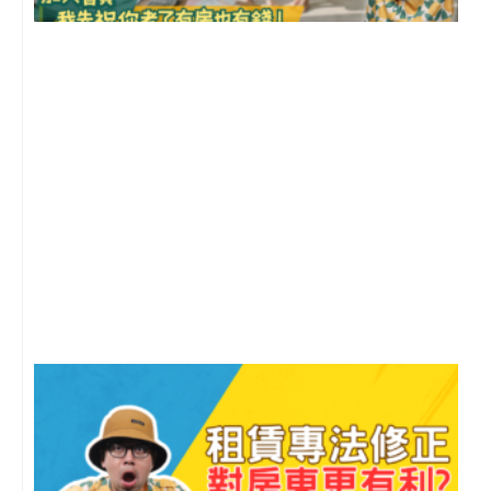
前
2
年
月
尚
留