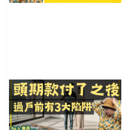
2
年
月
尚
留