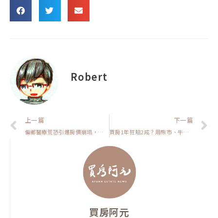
Robert
上一頁
上一篇
下一篇
偏鄉醫療荒恐引爆房價崩塌，買房前一定要看【高雄在地人閒聊】
買房1年狂賠2成？用熊市、牛市兩套劇本避開跟風坑【置產客不說的秘密】
買房阿元