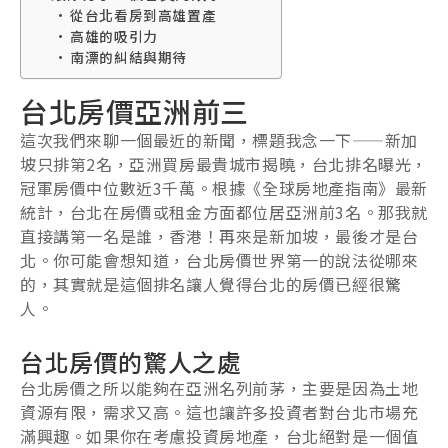
從台北看房到高雄置產
高雄的吸引力
南漂的糾結與期待
台北房價亞洲前三
這次我們來聊一個最近的新聞，標題我念一下——新加
坡只排第2名，亞洲買房最貴城市揭曉，台北排名曝光，
冠軍房價中位數近3千萬。根據《全球房地產指南》最新
統計，台北在房價或租金方面都位居亞洲前3名。那我就
直接講第一名是誰，香港！再來是新加坡，最後才是台
北。你可能會想知道，台北房價世界第一的說法從哪來
的，其實就是這個排名讓人覺得台北的房價已經很驚
人。
台北房價的驚人之處
台北房價之所以能夠在亞洲名列前茅，主要是因為土地
資源有限，需求又高。這也讓許多投資者對台北市場充
滿興趣。如果你在考慮投資房地產，台北絕對是一個值