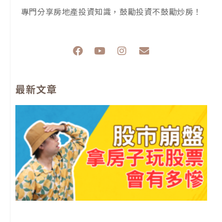
專門分享房地產投資知識，鼓勵投資不鼓勵炒房！
F
Y
I
E
a
o
n
n
c
u
s
v
e
t
t
e
最新文章
b
u
a
l
o
b
g
o
o
e
r
p
k
a
e
m