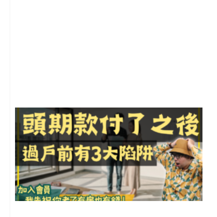
2
年
月
尚
留
前