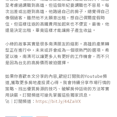
至考慮過調職到高雄，但這個年紀要調職也不容易。每
次出差或出遊到高雄，他路過自己的房子，總覺得自己
像個過客。雖然他不太願意出租，想自己偶爾度假時
住，但這樣往返的高鐵費用加起來也不便宜。最後，他
還是決定出租，畢竟這樣才能讓房子產生收益。
小綠的故事其實是很多南漂朋友的縮影。高雄的產業轉
型正在進行中，未來或許會成為一個很熱門的選項。希
望以後，南漂可以讓更多人有更好的工作機會，而不只
是因為台北的高房價而被迫選擇。
如果你喜歡本文分享的內容,歡迎訂閱我的Youtube頻
道,獲取更多房地產投資心得。我會持續分享市場行情的
策略、找出優質房源的技巧、破解房仲話術的方法等實
用訣竅。訂閱頻道可搶先掌握這些獨家訊息。
🚀｜訂閱頻道：
https://bit.ly/44ZaiVX