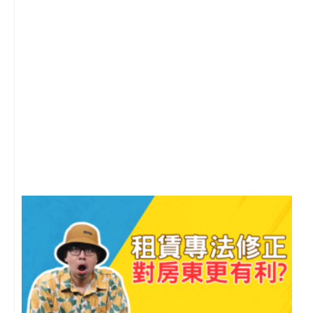
2
年
月
尚
留