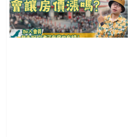
2
年
月
尚
留