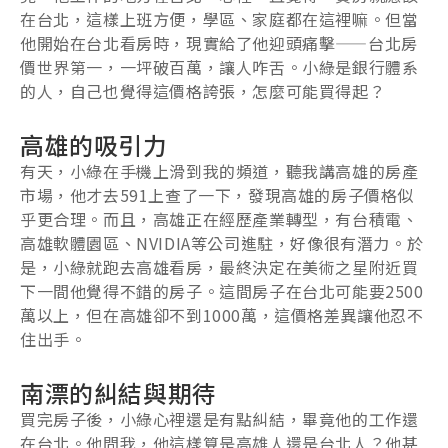
在台北，這樣上班方便，學區、家庭都在這裡嘛。但當
他開始在台北看房時，現實給了他迎頭痛擊——台北房
價世界第一，一坪破百萬，讓人咋舌。小綠是銀行體系
的人，自己也覺得這價格誇張，怎麼可能買得起？
高雄的吸引力
有天，小綠在手機上滑到我的頻道，聽我講高雄的房產
市場，他才去591上查了一下，發現高雄的房子價格似
乎更合理。而且，高雄正在經歷產業轉型，有台積電、
高雄軟體園區、NVIDIA等公司進駐，好像很有潛力。於
是，小綠就跑去高雄看房，最終決定在美術之星附近買
下一間他覺得不錯的房子。這間房子在台北可能要2500
萬以上，但在高雄卻不到1000萬，這價格差異讓他忍不
住出手。
南漂的糾結與期待
買完房子後，小綠心裡還是有點糾結，畢竟他的工作還
在台北。他問我，他這樣算是高雄人還是台北人？他甚