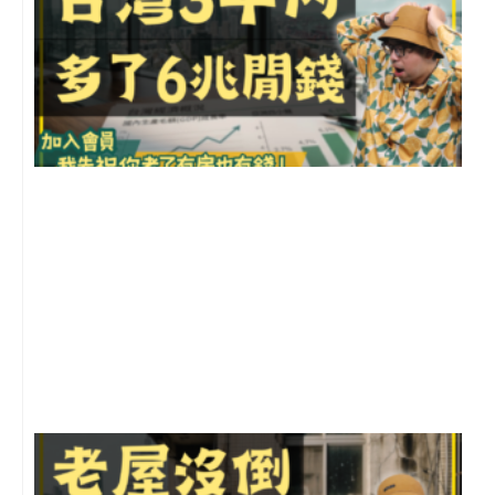
2
年
月
尚
留