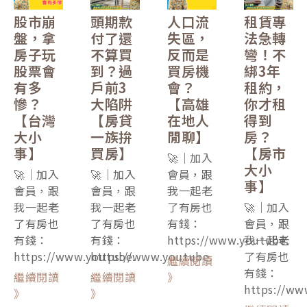
股市崩
頭期款
人口流
租賃專
盤，拿
付了還
失區，
法急轉
房子玩
不算買
反而是
彎！不
股票會
到？過
買房機
綁3年
有多
戶前3
會？
租約，
慘？
大陷阱
【高雄
你才租
【台灣
【房貸
在地人
得到
大小
一族拚
閒聊】
房？
事】
買房】
【房市
🚀｜加入
大小
🚀｜加入
🚀｜加入
會員，跟
事】
會員，跟
會員，跟
我一起老
我一起老
我一起老
了有房也
🚀｜加入
了有房也
了有房也
有錢：
會員，跟
有錢：
有錢：
https://www.youtube.
我一起老
https://www.youtube.
https://www.youtube.
了有房也
繼續閱讀
有錢：
繼續閱讀
繼續閱讀
》
https://ww
》
》