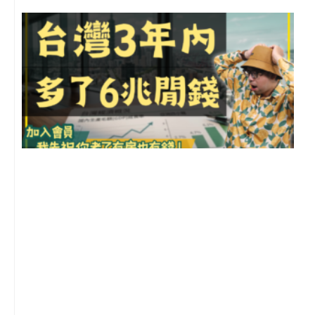
G
2
年
月
尚
留