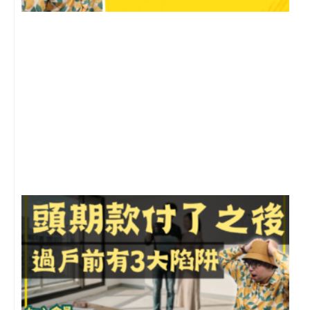
2
年
月
尚
留