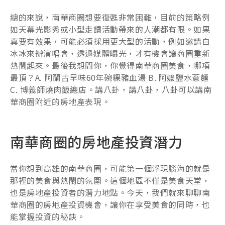
總的來說，南華商圈想要復甦非常困難，目前的策略例
如天幕光影秀或小型走讀活動帶來的人潮都有限。如果
真要有效果，可能必須採用更大型的活動，例如邀請白
冰冰來辦演唱會，透過媒體曝光，才有機會讓商圈重新
熱鬧起來。最後我想問你，你覺得南華商圈美食，哪項
最頂？A. 阿蘭古早味60年碗粿豬血湯 B. 阿嬤鹽水薏麵
C. 博義師燒肉飯總店。講八卦，講八卦，八卦可以講南
華商圈附近的房地產表現。
南華商圈的房地產投資潛力
當你想到高雄的南華商圈，可能第一個浮現腦海的就是
那裡的美食與熱鬧的氛圍。這個地區不僅是美食天堂，
也是房地產投資者的潛力地點。今天，我們就來聊聊南
華商圈的房地產投資機會，讓你在享受美食的同時，也
能掌握投資的秘訣。