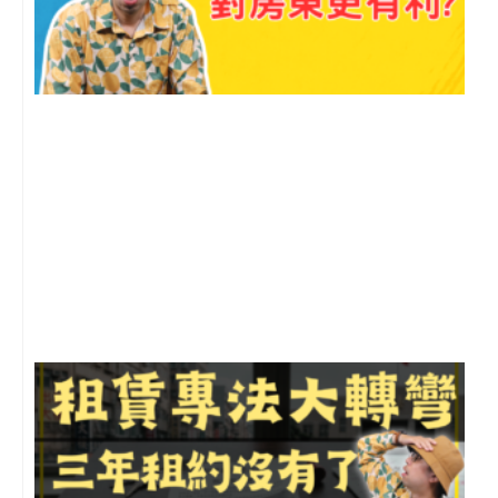
2
年
月
尚
留