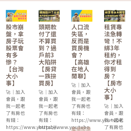
股市崩
頭期款
人口流
租賃專
盤，拿
付了還
失區，
法急轉
房子玩
不算買
反而是
彎！不
股票會
到？過
買房機
綁3年
有多
戶前3
會？
租約，
慘？
大陷阱
【高雄
你才租
【台灣
【房貸
在地人
得到
大小
一族拚
閒聊】
房？
事】
買房】
【房市
🚀｜加入
大小
🚀｜加入
🚀｜加入
會員，跟
事】
會員，跟
會員，跟
我一起老
我一起老
我一起老
了有房也
🚀｜加入
了有房也
了有房也
有錢：
會員，跟
有錢：
有錢：
https://www.youtube.
我一起老
https://www.youtube.
https://www.youtube.
了有房也
繼續閱讀