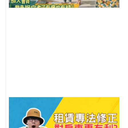
前
2
年
月
尚
留