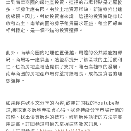
談到南華商圈的房地產投資，這裡的市場特點是老屋較
多，新房供應有限。由於土地資源稀缺，新建案推出速
度緩慢。因此，對於投資者來說，這裡的投資策略應以
收租為主。南華商圈的房子租賃需求旺盛，租金回報率
相對穩定，是一個不錯的投資選擇。
此外，南華商圈的地理位置優越，周邊的公共設施如郵
局、商場等一應俱全，這些都提升了該區域的生活便利
性，也為房地產增值提供了支持。隨著高雄市的發展，
南華商圈的房地產市場有望持續增長，成為投資者的理
想選擇。
如果你喜歡本文分享的內容,歡迎訂閱我的Youtube頻
道,獲取更多房地產投資心得。我會持續分享市場行情的
策略、找出優質房源的技巧、破解房仲話術的方法等實
用訣竅。訂閱頻道可搶先掌握這些獨家訊息。
🚀｜訂閱頻道：
https://bit.ly/44ZaiVX