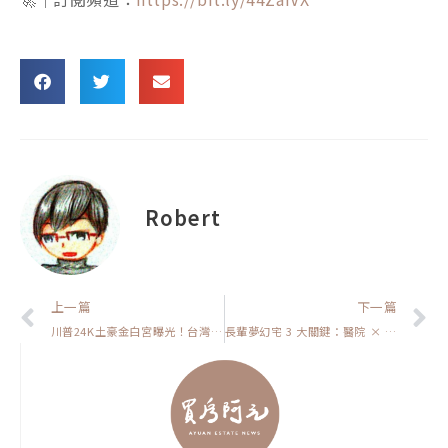
Robert
上一頁
上一篇
下一篇
川普24K土豪金白宮曝光！台灣飛碟屋也中槍，你做之前最好想清楚【裝潢該怎麼弄】
長輩夢幻宅 3 大關鍵：醫院 × 菜市場 × 電梯一次到位，挑對就住到終老！【房貸一族拚買房】