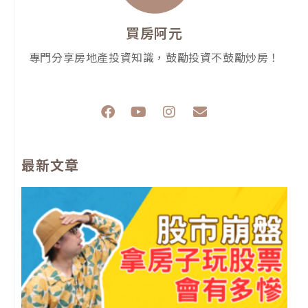
買房阿元
專門分享房地產投資知識，鼓勵投資不鼓勵炒房！
F
Y
I
E
a
o
n
n
c
u
s
v
e
t
t
e
最新文章
b
u
a
l
o
b
g
o
o
e
r
p
k
a
e
m