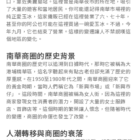
口，靠近美麗島站。這裡曾是南華夜市的所在地，吸引
了大量的遊客和當地居民。你可能還記得南華市場裡的
純正愛玉冰，這家攤販已經在這裡營業了六、七十年，
甚至你的阿公也可能在這裡買過一碗愛玉冰。不過，今
年九月，它也結束了營業。這樣的變遷讓人不禁感嘆這
個地區的變化。
南華商圈的歷史背景
南華商圈的歷史可以追溯到日據時代，那時它被稱為大
港埔精華區，這名字聽起來有點古老但卻充滿了歷史的
厚重感。在1950至1980年代之間，南華商圈迎來了它
的黃金時期，當時人們稱它為「新興市場」或「新興市
仔」。這段時間，南華商圈被稱為女人街，因為這裡的
商家發現女性消費者的潛力，開設了大量的女士服飾
店、首飾店等。這個時期的繁榮讓人懷念，但隨著時代
的變遷，商圈的命運也發生了改變。
人潮轉移與商圈的衰落