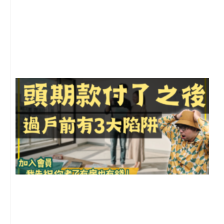
2
年
月
尚
留
前