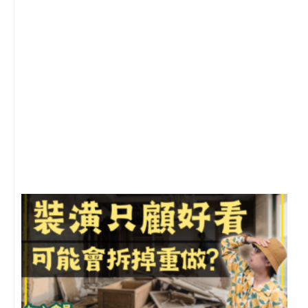
2
年
月
尚
留