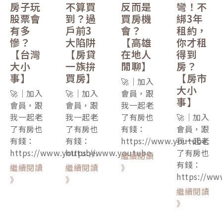
房子玩
不算買
反而是
彎！不
股票會
到？過
買房機
綁3年
有多
戶前3
會？
租約，
慘？
大陷阱
【高雄
你才租
【台灣
【房貸
在地人
得到
大小
一族拚
閒聊】
房？
事】
買房】
【房市
🚀｜加入
大小
🚀｜加入
🚀｜加入
會員，跟
事】
會員，跟
會員，跟
我一起老
我一起老
我一起老
了有房也
🚀｜加入
了有房也
了有房也
有錢：
會員，跟
有錢：
有錢：
https://www.youtube.
我一起老
https://www.youtube.
https://www.youtube.
了有房也
繼續閱讀
有錢：
繼續閱讀
繼續閱讀
》
https://ww
》
》
繼續閱讀
》