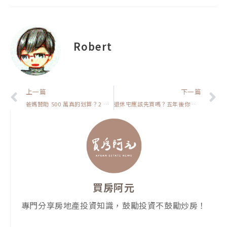
Robert
上一頁
上一篇
下一篇
爸媽贊助 500 萬真的划算？2 大好處＋3 大地雷公開，拿錢前先看這集【房貸一族拚買房】
退休宅應該先買嗎？五年後你可能會後悔！【我真的好想買房子】
買房阿元
專門分享房地產投資知識，鼓勵投資不鼓勵炒房！