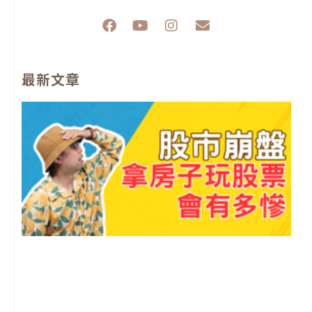
F
Y
I
E
a
o
n
n
c
u
s
v
e
t
t
e
最新文章
b
u
a
l
o
b
g
o
o
e
r
p
k
a
e
m