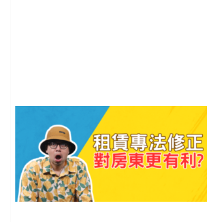
2
年
月
尚
留