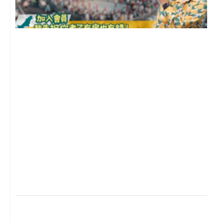
2
年
月
尚
留