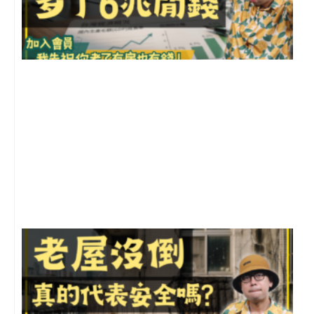
2
年
月
尚
留