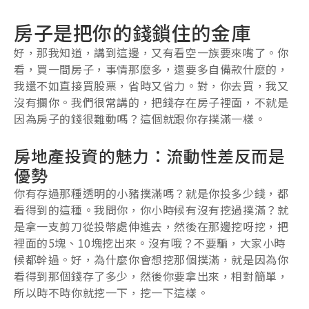
房子是把你的錢鎖住的金庫
好，那我知道，講到這邊，又有看空一族要來嘴了。你
看，買一間房子，事情那麼多，還要多自備款什麼的，
我還不如直接買股票，省時又省力。對，你去買，我又
沒有攔你。我們很常講的，把錢存在房子裡面，不就是
因為房子的錢很難動嗎？這個就跟你存撲滿一樣。
房地產投資的魅力：流動性差反而是
優勢
你有存過那種透明的小豬撲滿嗎？就是你投多少錢，都
看得到的這種。我問你，你小時候有沒有挖過撲滿？就
是拿一支剪刀從投幣處伸進去，然後在那邊挖呀挖，把
裡面的5塊、10塊挖出來。沒有哦？不要騙，大家小時
候都幹過。好，為什麼你會想挖那個撲滿，就是因為你
看得到那個錢存了多少，然後你要拿出來，相對簡單，
所以時不時你就挖一下，挖一下這樣。