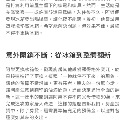
是打算利用前屋主留下的家電和家具。然而，生活總是
充滿驚喜——或許應該說是驚嚇。入住後不久，阿樂便
發現冰箱發出嗡嗡聲，讓他夜不能寐。最初，他嘗試用
塑膠塊墊高冰箱，希望能解決問題，但效果不佳，最終
不得不更換冰箱。
意外開銷不斷：從冰箱到整體翻新
阿樂更換冰箱後，發現廚房其他設備顯得格外突兀，於
是接連進行了更換。這種「一換就停不下來」的現象，
讓他的預算不斷增加。更有甚者，朋友的一句無心話，
讓阿樂注意到牆壁的油漆問題，進而決定進行全面的翻
新。這一連串的開銷讓阿樂不得不向父母借款50萬，來
完成這次的家居大改造。這樣的經歷告訴我們，房產投
資中，除了房貸，還需要準備充足的預備金，以應對各
種突如其來的支出。