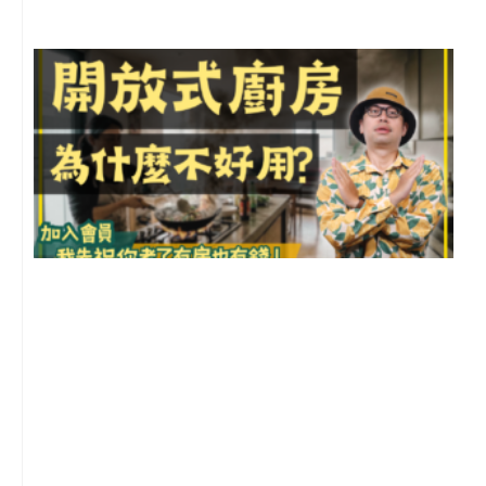
2
年
月
尚
留