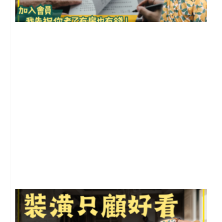
2
年
月
尚
留