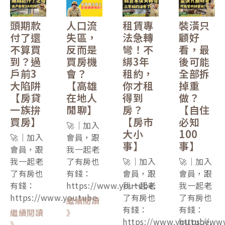
頭期款
人口流
租賃專
裝潢只
付了還
失區，
法急轉
顧好
不算買
反而是
彎！不
看，最
到？過
買房機
綁3年
後可能
戶前3
會？
租約，
全部拆
大陷阱
【高雄
你才租
掉重
【房貸
在地人
得到
做？
一族拚
閒聊】
房？
【自住
買房】
【房市
必知
🚀｜加入
大小
100
🚀｜加入
會員，跟
事】
事】
會員，跟
我一起老
我一起老
了有房也
🚀｜加入
🚀｜加入
了有房也
有錢：
會員，跟
會員，跟
有錢：
https://www.youtube.
我一起老
我一起老
https://www.youtube.
了有房也
了有房也
繼續閱讀
有錢：
有錢：
繼續閱讀
》
https://www.youtube.
https://ww
》