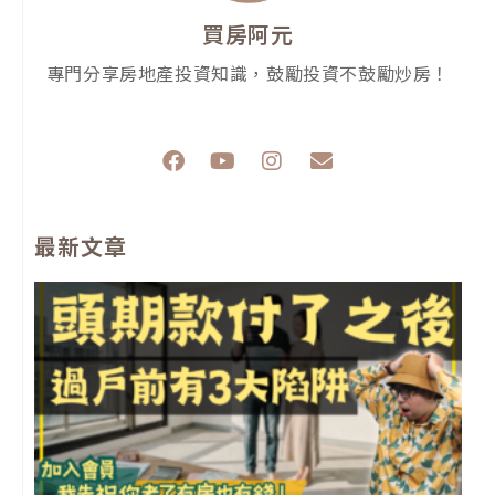
買房阿元
專門分享房地產投資知識，鼓勵投資不鼓勵炒房！
F
Y
I
E
a
o
n
n
c
u
s
v
e
t
t
e
最新文章
b
u
a
l
o
b
g
o
o
e
r
p
k
a
e
m
前