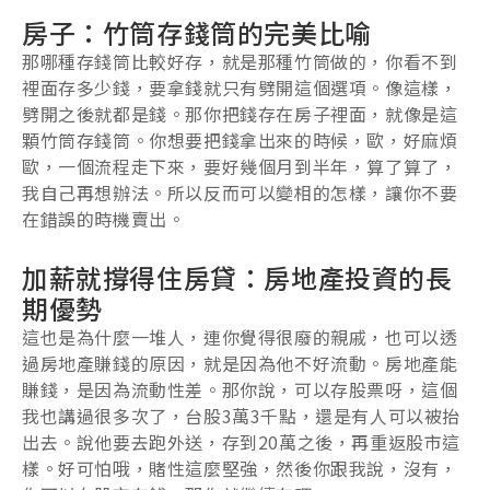
房子：竹筒存錢筒的完美比喻
那哪種存錢筒比較好存，就是那種竹筒做的，你看不到
裡面存多少錢，要拿錢就只有劈開這個選項。像這樣，
劈開之後就都是錢。那你把錢存在房子裡面，就像是這
顆竹筒存錢筒。你想要把錢拿出來的時候，歐，好麻煩
歐，一個流程走下來，要好幾個月到半年，算了算了，
我自己再想辦法。所以反而可以變相的怎樣，讓你不要
在錯誤的時機賣出。
加薪就撐得住房貸：房地產投資的長
期優勢
這也是為什麼一堆人，連你覺得很廢的親戚，也可以透
過房地產賺錢的原因，就是因為他不好流動。房地產能
賺錢，是因為流動性差。那你說，可以存股票呀，這個
我也講過很多次了，台股3萬3千點，還是有人可以被抬
出去。說他要去跑外送，存到20萬之後，再重返股市這
樣。好可怕哦，賭性這麼堅強，然後你跟我說，沒有，