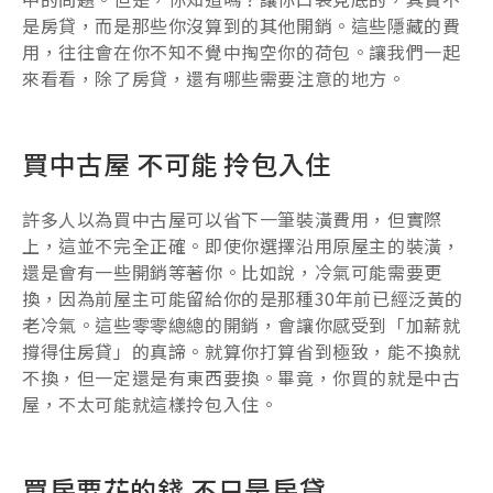
是房貸，而是那些你沒算到的其他開銷。這些隱藏的費
用，往往會在你不知不覺中掏空你的荷包。讓我們一起
來看看，除了房貸，還有哪些需要注意的地方。
買中古屋 不可能 拎包入住
許多人以為買中古屋可以省下一筆裝潢費用，但實際
上，這並不完全正確。即使你選擇沿用原屋主的裝潢，
還是會有一些開銷等著你。比如說，冷氣可能需要更
換，因為前屋主可能留給你的是那種30年前已經泛黃的
老冷氣。這些零零總總的開銷，會讓你感受到「加薪就
撐得住房貸」的真諦。就算你打算省到極致，能不換就
不換，但一定還是有東西要換。畢竟，你買的就是中古
屋，不太可能就這樣拎包入住。
買房要花的錢 不只是房貸