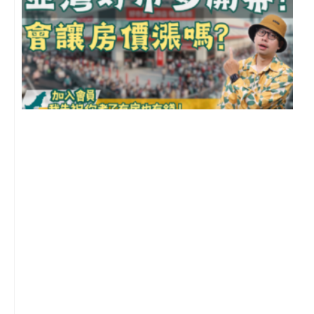
2
年
月
尚
留