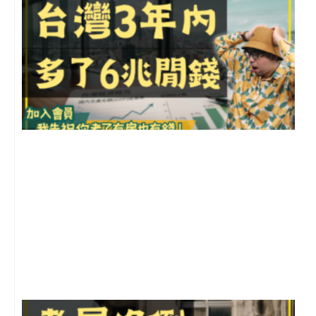
G
2
年
月
尚
留