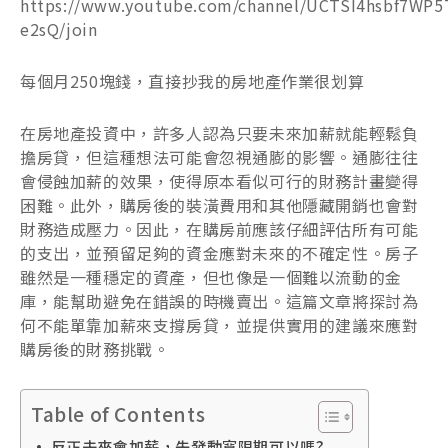
https://www.youtube.com/channel/UCTSI4hsbf7WP5
e2sQ/join
每個月250塊錢，直接抄我的房地產作業很划算
在房地產投資中，許多人認為只要未來加薪就能輕鬆負
擔房貸，但這種想法可能會忽視通膨的影響。通膨往往
會侵蝕加薪的效果，使得原本看似可行的財務計畫變得
困難。此外，購房後的裝潢費用和其他隱藏開銷也會對
財務造成壓力。因此，在購房前應該仔細評估所有可能
的支出，並預留足夠的資金應對未來的不確定性。房子
雖然是一種穩定的資產，但也像是一個難以流動的金
庫，能幫助避免在錯誤的時機賣出。這篇文章將探討為
何不能單靠加薪來支撐房貸，並提供實用的建議來應對
購房後的財務挑戰。
Table of Contents
反正未來會加薪，先發動寬限期可以嗎?