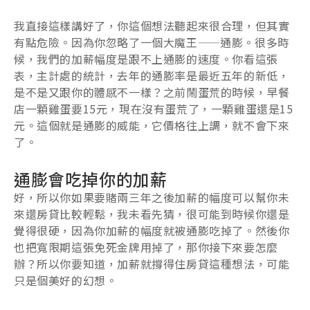
我直接這樣講好了，你這個想法聽起來很合理，但其實
有點危險。因為你忽略了一個大魔王——通膨。很多時
候，我們的加薪幅度是跟不上通膨的速度。你看這張
表，主計處的統計，去年的通膨率是最近五年的新低，
是不是又跟你的體感不一樣？之前鬧蛋荒的時候，早餐
店一顆雞蛋要15元，現在沒有蛋荒了，一顆雞蛋還是15
元。這個就是通膨的威能，它價格往上調，就不會下來
了。
通膨會吃掉你的加薪
好，所以你如果要賭兩三年之後加薪的幅度可以幫你未
來還房貸比較輕鬆，我未看先猜，很可能到時候你還是
覺得很硬，因為你加薪的幅度就被通膨吃掉了。然後你
也把寬限期這張免死金牌用掉了，那你接下來要怎麼
辦？所以你要知道，加薪就撐得住房貸這種想法，可能
只是個美好的幻想。