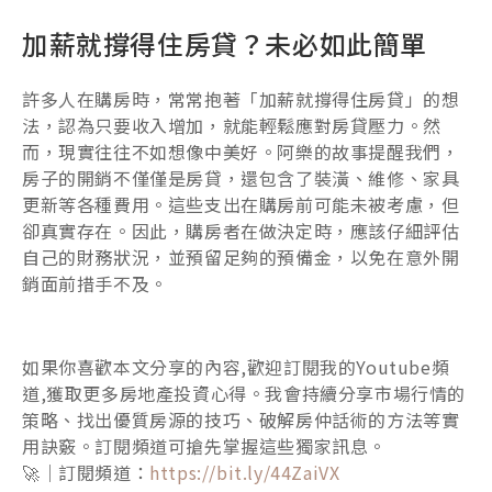
加薪就撐得住房貸？未必如此簡單
許多人在購房時，常常抱著「加薪就撐得住房貸」的想
法，認為只要收入增加，就能輕鬆應對房貸壓力。然
而，現實往往不如想像中美好。阿樂的故事提醒我們，
房子的開銷不僅僅是房貸，還包含了裝潢、維修、家具
更新等各種費用。這些支出在購房前可能未被考慮，但
卻真實存在。因此，購房者在做決定時，應該仔細評估
自己的財務狀況，並預留足夠的預備金，以免在意外開
銷面前措手不及。
如果你喜歡本文分享的內容,歡迎訂閱我的Youtube頻
道,獲取更多房地產投資心得。我會持續分享市場行情的
策略、找出優質房源的技巧、破解房仲話術的方法等實
用訣竅。訂閱頻道可搶先掌握這些獨家訊息。
🚀｜訂閱頻道：
https://bit.ly/44ZaiVX