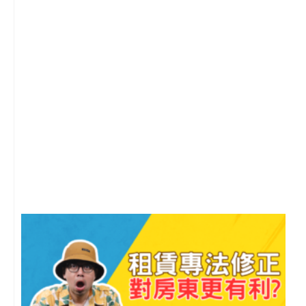
2
年
月
尚
留