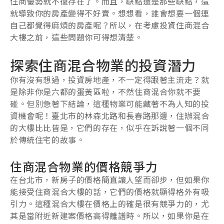
住商優勢就不復存在了。而且，缺點還是那些缺點，這
就導致你的房產變得不好賣。想想看，誰會想要一個連
自己都覺得麻煩的房產呢？所以，在考慮投資住商混合
大樓之前，這些問題你可得想清楚。
探索住商混合物業的投資潛力
你有沒有想過，投資房地產，不一定得跟著主流走？就
是除非你是六都的蛋黃區啦，不然住商混合你就不要
碰。但別急著下結論，這種物業可能藏著不為人知的投
資機會呢！臺北市的林森北路和長春路那邊，住辦混合
的大樓比比皆是，它們的存在，似乎在訴說著一個不同
於傳統住宅的故事。
住商混合物業的價格競爭力
在台北市，新房子的價格簡直讓人望而卻步，但如果你
能接受住商混合大樓的話，它們的價格就顯得格外有吸
引力。這種混合大樓在價格上的確是很有競爭力的，尤
其是當附近新建案價格高得離譜時。所以，如果你是在