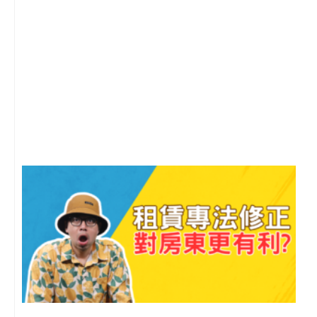
2
年
月
尚
留