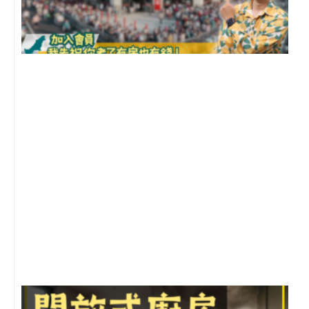
2
年
月
尚
留