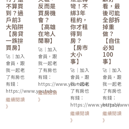
不算買
反而是
彎！不
看，最
到？過
買房機
綁3年
後可能
戶前3
會？
租約，
全部拆
大陷阱
【高雄
你才租
掉重
【房貸
在地人
得到
做？
一族拚
閒聊】
房？
【自住
買房】
【房市
必知
🚀｜加入
大小
100
🚀｜加入
會員，跟
事】
事】
會員，跟
我一起老
我一起老
了有房也
🚀｜加入
🚀｜加入
了有房也
有錢：
會員，跟
會員，跟
有錢：
https://www.youtube.
我一起老
我一起老
https://www.youtube.
了有房也
了有房也
繼續閱讀
有錢：
有錢：
繼續閱讀
》
https://www.youtube.
https://ww
》
繼續閱讀
繼續閱讀
》
》