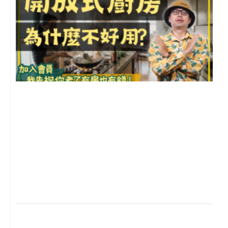
2
年
月
尚
留