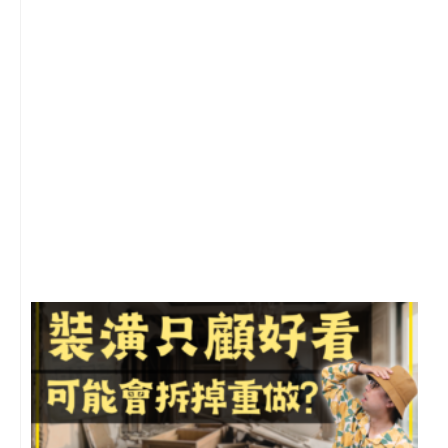
2
年
月
尚
留