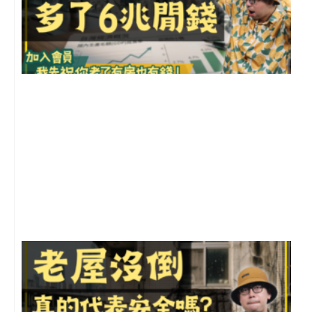
2
年
月
尚
留