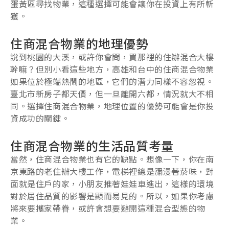
蛋黃區尋找物業，這種選擇可能會讓你在投資上有所斬
獲。
住商混合物業的地理優勢
說到桃園的大溪，或許你會問，買那裡的住辦混合大樓
幹嘛？但別小看這些地方，高雄和台中的住商混合物業
如果位於極端熱鬧的地區，它們的潛力同樣不容忽視。
臺北市新房子都天價，但一旦離開六都，情況就大不相
同。選擇住商混合物業，地理位置的優勢可能會是你投
資成功的關鍵。
住商混合物業的生活品質考量
當然，住商混合物業也有它的缺點。想像一下，你在南
京東路的老住辦大樓工作，電梯裡總是瀰漫著菸味，對
面就是住戶的家，小朋友推著娃娃車進出，這樣的環境
對於居住品質的影響是顯而易見的。所以，如果你考慮
將來要攜家帶眷，或許會想要避開這種混合型態的物
業。