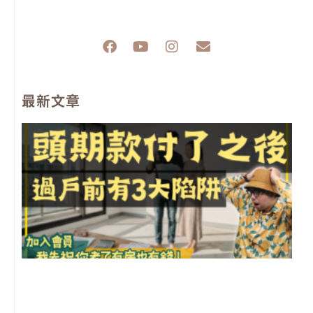
F
Y
I
E
a
o
n
n
c
u
s
v
e
t
t
e
最新文章
b
u
a
l
o
b
g
o
o
e
r
p
k
a
e
m
前