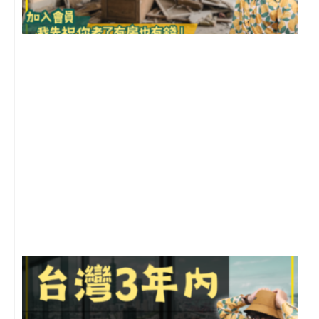
1
2
年
月
尚
留
G