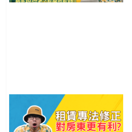
2
年
月
尚
留