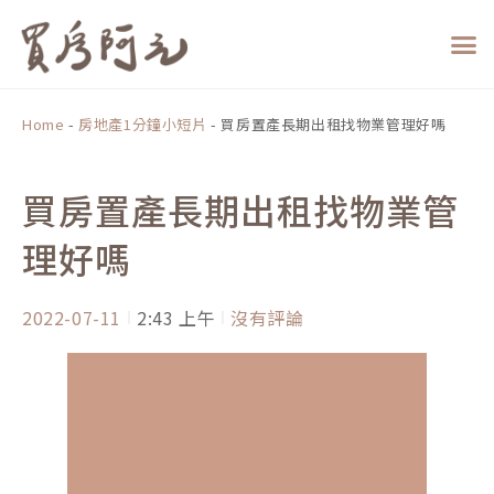
跳
至
主
要
內
Home
-
房地產1分鐘小短片
-
買房置產長期出租找物業管理好嗎
容
買房置產長期出租找物業管
理好嗎
2022-07-11
2:43 上午
沒有評論