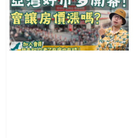
2
年
月
尚
留