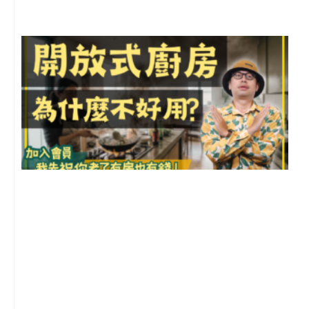
2
年
月
尚
留