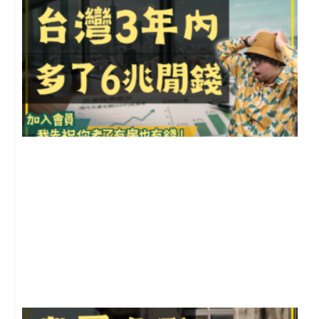
G
2
年
月
尚
留