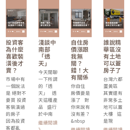
投資客
淺談中
自住房
誰說精
為什麼
南部
價漲跟
華區沒
喜歡裝
「透
我無
有土地
潢後才
天」
關？
可以蓋
賣？
錯！大
房子了
今天閒聊
有關係
市場中有
一下所謂
台灣六都
一個說法
的「透
你自住
蛋黃區
是 絕對不
天」 透
房價要是
其實還有
要買 投資
天這種產
漲了 對
非常多土
客裝潢過
品 盛行
你來說有
地可以蓋
的房子
於中南
沒有差？
大樓 這
因為投資
&nbsp
是現
繼續閱讀
客都亂
》
繼續閱讀
繼續閱讀