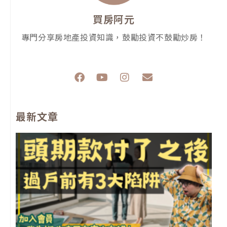
買房阿元
專門分享房地產投資知識，鼓勵投資不鼓勵炒房！
F
Y
I
E
a
o
n
n
c
u
s
v
e
t
t
e
最新文章
b
u
a
l
o
b
g
o
o
e
r
p
k
a
e
m
前