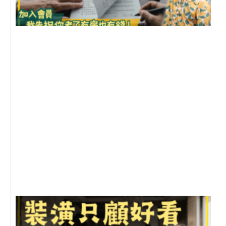
2
年
月
尚
留