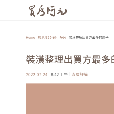
跳
至
主
要
內
Home
-
房地產1分鐘小短片
-
裝潢整理出買方最多的房子
容
裝潢整理出買方最多
2022-07-24
8:42 上午
沒有評論