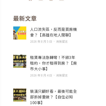
a
o
n
n
c
u
s
v
e
t
t
e
b
u
a
l
最新文章
o
b
g
o
o
e
r
p
人口流失區，反而是買房機
k
a
e
會？【高雄在地人閒聊】
m
2026 年 8 月 5 日
尚無留言
租賃專法急轉彎！不綁3年
租約，你才租得到房？【房
市大小事】
2026 年 8 月 4 日
尚無留言
裝潢只顧好看，最後可能全
部拆掉重做？【自住必知
100事】