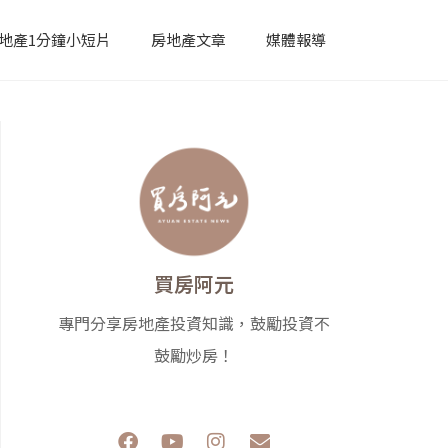
地產1分鐘小短片
房地產文章
媒體報導
買房阿元
專門分享房地產投資知識，鼓勵投資不
鼓勵炒房！
F
Y
I
E