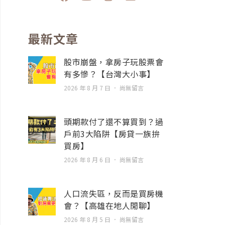
a
o
n
n
c
u
s
v
e
t
t
e
b
u
a
l
最新文章
o
b
g
o
o
e
r
p
股市崩盤，拿房子玩股票會
k
a
e
有多慘？【台灣大小事】
m
2026 年 8 月 7 日
尚無留言
頭期款付了還不算買到？過
戶前3大陷阱【房貸一族拚
買房】
2026 年 8 月 6 日
尚無留言
人口流失區，反而是買房機
會？【高雄在地人閒聊】
2026 年 8 月 5 日
尚無留言