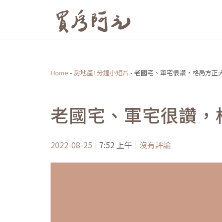
跳
至
主
要
內
Home
-
房地產1分鐘小短片
-
老國宅、軍宅很讚，格局方正
容
老國宅、軍宅很讚，
2022-08-25
7:52 上午
沒有評論