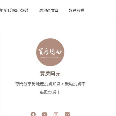
地產1分鐘小短片
房地產文章
媒體報導
買房阿元
專門分享房地產投資知識，鼓勵投資不
鼓勵炒房！
F
Y
I
E