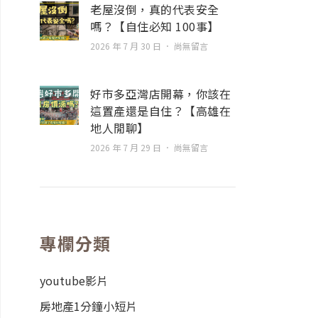
老屋沒倒，真的代表安全
嗎？【自住必知 100事】
2026 年 7 月 30 日
尚無留言
好市多亞灣店開幕，你該在
這置產還是自住？【高雄在
地人閒聊】
2026 年 7 月 29 日
尚無留言
專欄分類
youtube影片
房地產1分鐘小短片