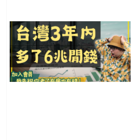
留
G
2
年
月
尚
留