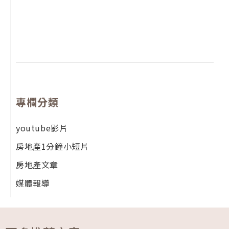
年
月
尚
留
專欄分類
youtube影片
房地產1分鐘小短片
房地產文章
媒體報導