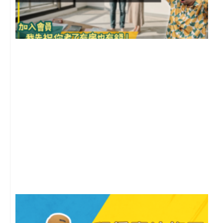
前
2
年
月
尚
留