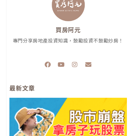
買房阿元
專門分享房地產投資知識，鼓勵投資不鼓勵炒房！
F
Y
I
E
a
o
n
n
c
u
s
v
e
t
t
e
最新文章
b
u
a
l
o
b
g
o
o
e
r
p
k
a
e
m