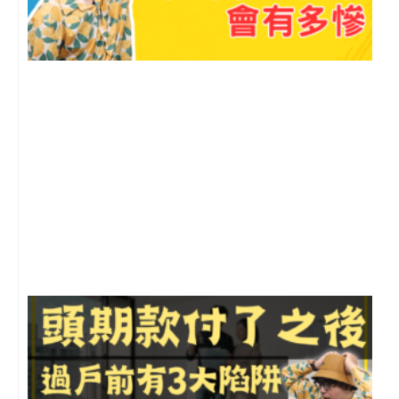
2
年
月
尚
留