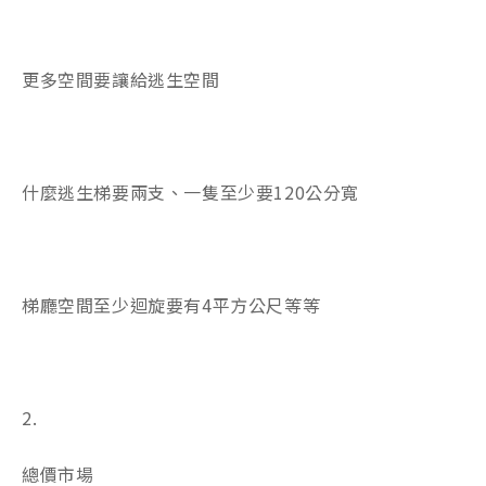
更多空間要讓給逃生空間
什麼逃生梯要兩支、一隻至少要120公分寬
梯廳空間至少迴旋要有4平方公尺等等
2.
總價市場