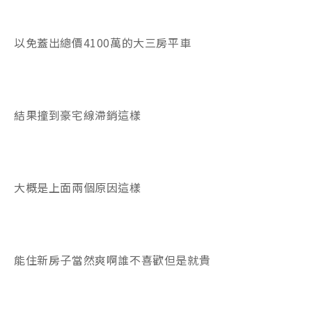
以免蓋出總價4100萬的大三房平車
結果撞到豪宅線滯銷這樣
大概是上面兩個原因這樣
能住新房子當然爽啊誰不喜歡但是就貴