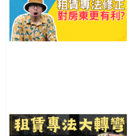
2
年
月
尚
留