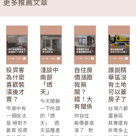
更多推薦文章
投資客
淺談中
自住房
誰說精
為什麼
南部
價漲跟
華區沒
喜歡裝
「透
我無
有土地
潢後才
天」
關？
可以蓋
賣？
錯！大
房子了
今天閒聊
有關係
市場中有
一下所謂
台灣六都
一個說法
的「透
你自住
蛋黃區
是 絕對不
天」 透
房價要是
其實還有
要買 投資
天這種產
漲了 對
非常多土