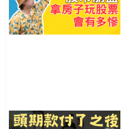
2
年
月
尚
留