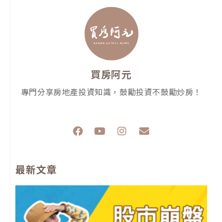
買房阿元
專門分享房地產投資知識，鼓勵投資不鼓勵炒房！
F
Y
I
E
a
o
n
n
c
u
s
v
e
t
t
e
最新文章
b
u
a
l
o
b
g
o
o
e
r
p
k
a
e
m