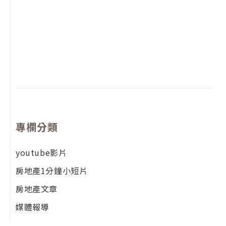
2
年
月
尚
留
專欄分類
youtube影片
房地產1分鐘小短片
房地產文章
媒體報導