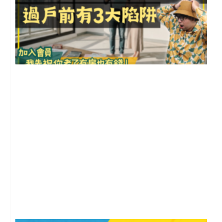
前
2
年
月
尚
留