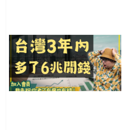
年
月
尚
留
G
2
年