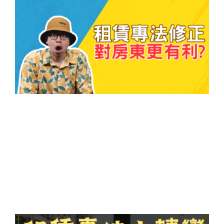
2
年
月
尚
留