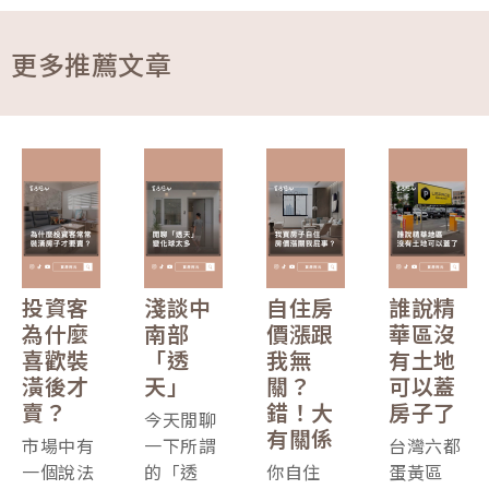
更多推薦文章
投資客
淺談中
自住房
誰說精
為什麼
南部
價漲跟
華區沒
喜歡裝
「透
我無
有土地
潢後才
天」
關？
可以蓋
賣？
錯！大
房子了
今天閒聊
有關係
市場中有
一下所謂
台灣六都
一個說法
的「透
你自住
蛋黃區