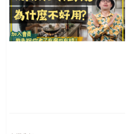
2
年
月
尚
留