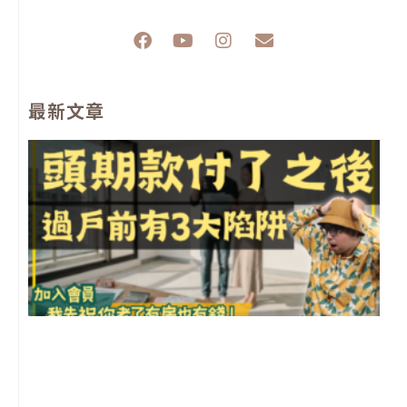
F
Y
I
E
a
o
n
n
c
u
s
v
e
t
t
e
最新文章
b
u
a
l
o
b
g
o
o
e
r
p
k
a
e
m
前