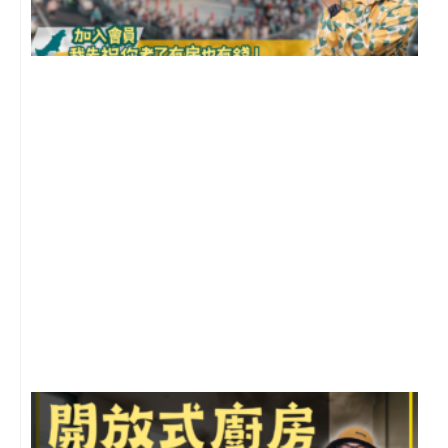
2
年
月
尚
留