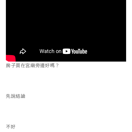
房子買在宮廟旁邊好嗎？
先說結論
不好