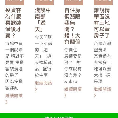
投資客
淺談中
自住房
誰說精
為什麼
南部
價漲跟
華區沒
喜歡裝
「透
我無
有土地
潢後才
天」
關？
可以蓋
賣？
錯！大
房子了
今天閒聊
有關係
市場中有
一下所謂
台灣六都
一個說法
的「透
你自住
蛋黃區
是 絕對不
天」 透
房價要是
其實還有
要買 投資
天這種產
漲了 對
非常多土
客裝潢過
品 盛行
你來說有
地可以蓋
的房子
於中南
沒有差？
大樓 這
因為投資
&nbsp
是現
繼續閱讀
客都亂
》
繼續閱讀
繼續閱讀
繼續閱讀
》
》
》