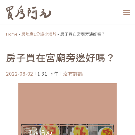
跳
至
主
要
內
Home
-
房地產1分鐘小短片
-
房子買在宮廟旁邊好嗎？
容
房子買在宮廟旁邊好嗎？
2022-08-02
1:31 下午
沒有評論