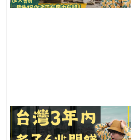
1
2
年
月
尚
留
G