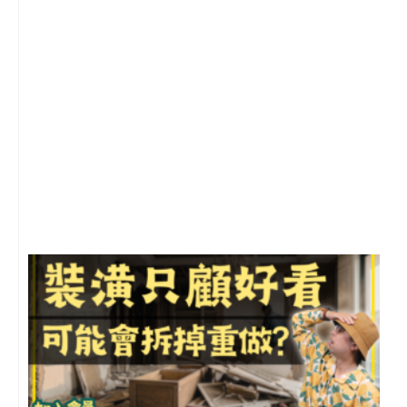
2
年
月
尚
留