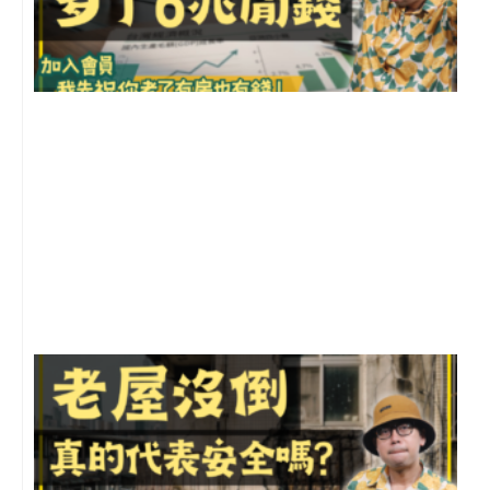
2
年
月
尚
留