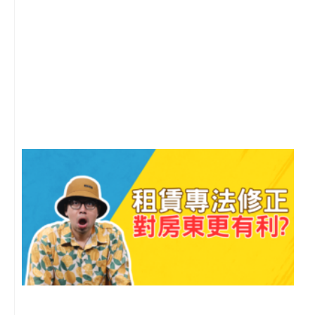
2
年
月
尚
留