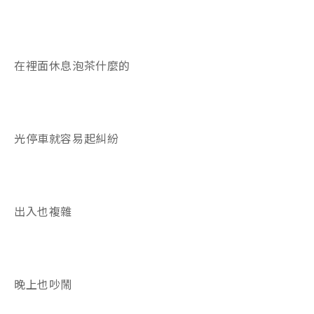
在裡面休息泡茶什麼的
光停車就容易起糾紛
出入也複雜
晚上也吵鬧