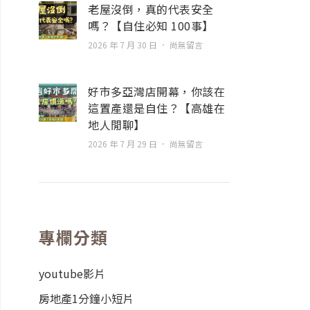
老屋沒倒，真的代表安全
嗎？【自住必知 100事】
2026 年 7 月 30 日
尚無留言
好市多亞灣店開幕，你該在
這置產還是自住？【高雄在
地人閒聊】
2026 年 7 月 29 日
尚無留言
專欄分類
youtube影片
房地產1分鐘小短片