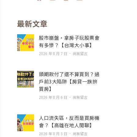
a
o
n
n
c
u
s
v
e
t
t
e
b
u
a
l
最新文章
o
b
g
o
o
e
r
p
股市崩盤，拿房子玩股票會
k
a
e
有多慘？【台灣大小事】
m
2026 年 8 月 7 日
尚無留言
頭期款付了還不算買到？過
戶前3大陷阱【房貸一族拚
買房】
2026 年 8 月 6 日
尚無留言
人口流失區，反而是買房機
會？【高雄在地人閒聊】
2026 年 8 月 5 日
尚無留言