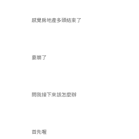
感覺房地產多頭結束了
要崩了
問我接下來該怎麼辦
首先喔