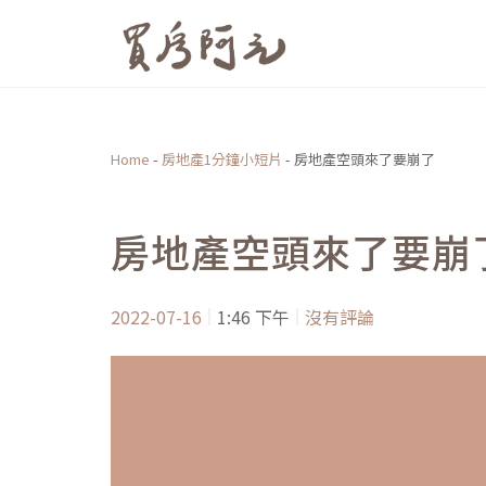
跳
至
主
要
內
Home
-
房地產1分鐘小短片
-
房地產空頭來了要崩了
容
房地產空頭來了要崩
2022-07-16
1:46 下午
沒有評論