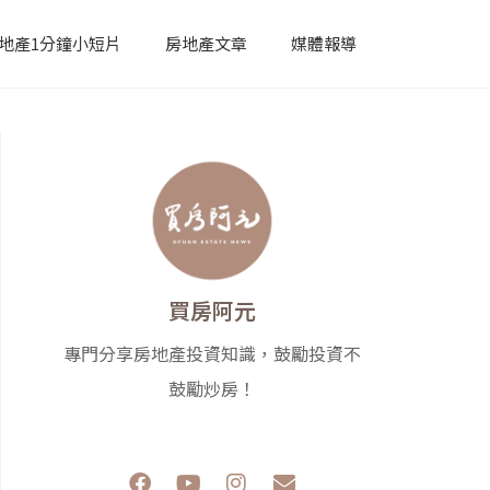
地產1分鐘小短片
房地產文章
媒體報導
買房阿元
專門分享房地產投資知識，鼓勵投資不
鼓勵炒房！
F
Y
I
E