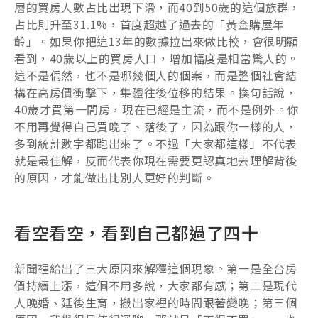
層的買房人數占比出現下滑，而40到50歲的這個族群，
占比則升至31.1%，首度超越了過去的「黃金購屋年
齡」。如果你把這13年的數據拉出來做比較，會很明顯
看到，40歲以上的買房人口，增加幅度是相當驚人的。
這不是偶然，也不是哪幾個人的個案，而是整個社會結
構在高房價衝擊下，集體往後位移的結果。換句話說，
40歲才買第一間房，現在已經是主流，而不是例外。你
不用再覺得自己買晚了、落後了，因為跟你一樣的人，
多到統計數字都跑出來了。不過「大家都這樣」不代表
就是最佳解，反而代表你現在需要更認真地去理解背後
的原因，才能做出比別人更好的判斷。
看空看空，看到自己都過了四十
新聞裡給出了三大原因來解釋這個現象。第一是全台房
價持續上漲，這個不用多說，大家都有感；第二是現代
人晚婚、延後生育，搬出家裡的時間跟著變晚；第三個