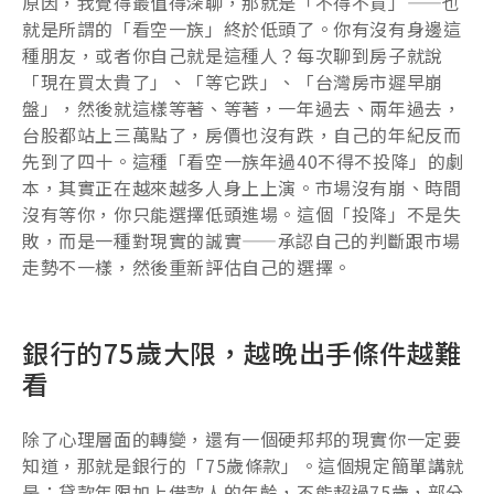
原因，我覺得最值得深聊，那就是「不得不買」——也
就是所謂的「看空一族」終於低頭了。你有沒有身邊這
種朋友，或者你自己就是這種人？每次聊到房子就說
「現在買太貴了」、「等它跌」、「台灣房市遲早崩
盤」，然後就這樣等著、等著，一年過去、兩年過去，
台股都站上三萬點了，房價也沒有跌，自己的年紀反而
先到了四十。這種「看空一族年過40不得不投降」的劇
本，其實正在越來越多人身上上演。市場沒有崩、時間
沒有等你，你只能選擇低頭進場。這個「投降」不是失
敗，而是一種對現實的誠實——承認自己的判斷跟市場
走勢不一樣，然後重新評估自己的選擇。
銀行的75歲大限，越晚出手條件越難
看
除了心理層面的轉變，還有一個硬邦邦的現實你一定要
知道，那就是銀行的「75歲條款」。這個規定簡單講就
是：貸款年限加上借款人的年齡，不能超過75歲，部分