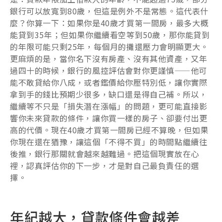
銀行可以放寬到80歲，但這是例外不是常態。這代表什
麼？你算一下：如果你是40歲才買第一間房，最多大概
能貸到35年；但如果你繼續看空等到50歲，那你能貸到
的年限可能只剩25年，每個月的攤還壓力會明顯更大。
更麻煩的是，當你名下沒有房產、沒有其他資產，又年
過四十的時候，銀行的風控評估會對你更謹慎——他可
能不敢貸給你八成，或者鑑價給你壓特別低，讓你實際
拿到手的錢比預期少很多，缺口還是得自己補。所以，
繼續等不只是「損失潛在漲幅」的問題，更可能直接影
響你未來貸款的條件，讓你買一樣的房子、卻要付出更
高的代價。現在40歲才買第一間房已經不算晚，但如果
你現在還在猶豫，讓這個「不得不買」的時間點繼續往
後推，銀行那關就會越來越難過。把這個現實放在心
裡，認真評估你的下一步，才是對自己最負責任的選
擇。
年紀越大，貸款條件會越差