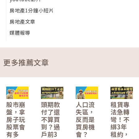
房地產1分鐘小短片
房地產文章
媒體報導
更多推薦文章
股市崩
頭期款
人口流
租賃專
盤，拿
付了還
失區，
法急轉
房子玩
不算買
反而是
彎！不
股票會
到？過
買房機
綁3年
有多
戶前3
會？
租約，