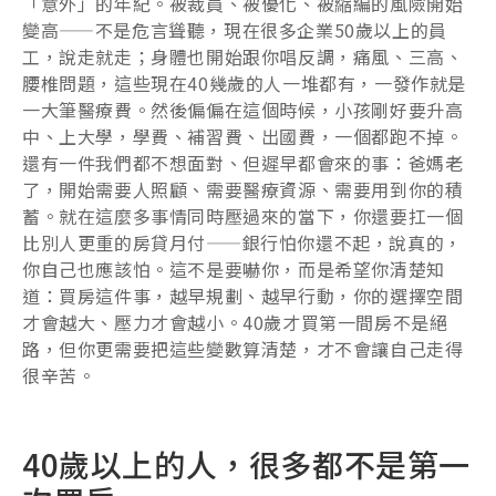
「意外」的年紀。被裁員、被優化、被縮編的風險開始
變高——不是危言聳聽，現在很多企業50歲以上的員
工，說走就走；身體也開始跟你唱反調，痛風、三高、
腰椎問題，這些現在40幾歲的人一堆都有，一發作就是
一大筆醫療費。然後偏偏在這個時候，小孩剛好要升高
中、上大學，學費、補習費、出國費，一個都跑不掉。
還有一件我們都不想面對、但遲早都會來的事：爸媽老
了，開始需要人照顧、需要醫療資源、需要用到你的積
蓄。就在這麼多事情同時壓過來的當下，你還要扛一個
比別人更重的房貸月付——銀行怕你還不起，說真的，
你自己也應該怕。這不是要嚇你，而是希望你清楚知
道：買房這件事，越早規劃、越早行動，你的選擇空間
才會越大、壓力才會越小。40歲才買第一間房不是絕
路，但你更需要把這些變數算清楚，才不會讓自己走得
很辛苦。
40歲以上的人，很多都不是第一