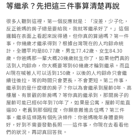
等繼承？先把這三件事算清楚再說
很多人聽到這裡，第一個反應就是：「沒差，少子化，
反正爸媽的房子總是要給我，我就等繼承好了。」這個
邏輯在表面上看起來說得通，但你真的算過嗎？第一件
事，你幾歲才繼承得到？根據台灣現在的人均餘命統
計，全體平均是80.77歲，男生77.42歲、女生84.30
歲。你爸媽那一輩大概20幾歲就生你了，如果他們真的
活到人均餘命，你大概要等到60幾歲才輪到繼承。而且
AI現在喊著人可以活到150歲，以後的人均餘命只會繼
續往後拉，等的時間只會更長，不會更短。第二件事，
繼承到的是什麼樣的房子？你以為會繼承到屋齡0年、高
樓層、有景觀的新房嗎？等你真的繼承到，那間房子的
屋齡可能已經60年到70年了，如果是公寓，屋齡可能直
逼80，老舊到那個程度，你願意搬進去住嗎？第三件
事，繼承這條路有個先決條件：你爸媽晚年身體要夠
好，好到不需要發動長照——這件事，你現在去看看他
們的狀況，再認真回答我。