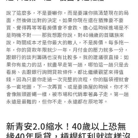
說了這麼多，不是要嚇你，而是要讓你搞清楚現在的局
面，然後做出對的決定。如果你現在還在猶豫要不要
買、覺得再等等看房價會不會跌、擔心這時候進場是不
是時機不對——那我想跟你說，對40幾歲的首購族來
說，時間成本才是你最大的敵人，不是房價。每多拖一
年，你的貸款年限就少一年，月付金的壓力就多一分，
跟銀行的談判籌碼也沒有比較多。我的建議很直接：如
果你有能力的話，就盡早走第一趟，哪怕這一趟只是去
看房、去跟銀行詢問貸款條件，都比繼續觀望來得值
錢。因為只要你走過一次完整的流程，你的腦袋裡就會
多一套地圖，下一次再買、或是要換屋的時候，你才不
會像無頭蒼蠅一樣，被市場和代銷牽著鼻子走。第一趟
永遠是最難的，但你不走，永遠都在原地等。
新青安2.0縮水！40歲以上恐無
緣40年房貸，槓桿紅利就這樣沒