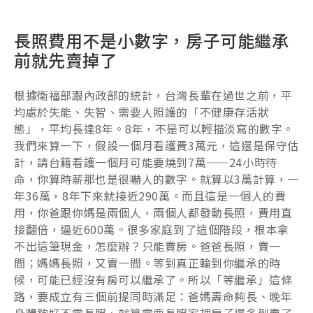
長照費用不是小數字，房子可能繼承
前就先賣掉了
根據衛福部跟內政部的統計，台灣長輩在過世之前，平
均處於失能、失智、需要人照護的「不健康存活狀
態」，平均長達8年。8年，不是可以輕描淡寫的數字。
我們來算一下，假設一個月看護費3萬元，這還是保守估
計，請台籍看護一個月可能要燒到7萬——24小時待
命，你算時薪那也是很嚇人的數字。就算以3萬計算，一
年36萬，8年下來就接近290萬。而且這是一個人的費
用，你爸跟你媽是兩個人，兩個人都發動長照，費用直
接翻倍，逼近600萬。很多家庭到了這個階段，根本拿
不出這筆現金，怎麼辦？只能賣房。爸爸長照，賣一
間；媽媽長照，又賣一間。等到真正輪到你繼承的時
候，可能已經沒有房可以繼承了。所以「等繼承」這條
路，要成立有三個前提同時滿足：爸媽壽命夠長、晚年
身體夠好不需長照、就算需要長照家裡房子還多到賣了