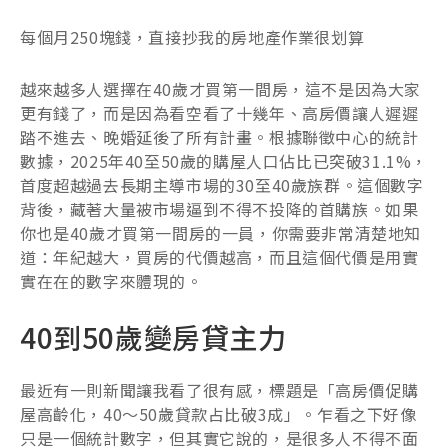
每個月250塊錢，直接抄我的房地產作業很划算
越來越多人選擇在40歲才買第一間房，這不是因為大家
更有錢了，而是因為看空看了十幾年、高房價讓人遲遲
踏不進去、晚婚延後了所有計畫。根據聯徵中心的統計
數據，2025年40至50歲的購屋人口佔比已突破31.1%，
首度超越過去長期主導市場的30至40歲族群。這個數字
背後，藏著大量被市場逼到不得不投降的首購族。如果
你也是40歲才買第一間房的一員，你需要非常清楚地知
道：年紀越大，買房的代價越高，而且這個代價是用實
實在在的數字來體現的。
40到50歲變房貸主力
最近有一則新聞讓我看了很有感，標題是「高房價促購
屋高齡化，40～50歲貸款占比破3成」。乍看之下好像
只是一個統計數字，但其實它說的，是很多人不得不面