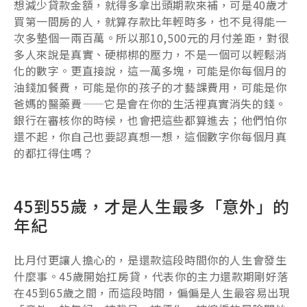
想減少貸款金額，就得多拿出頭期款來補，可是40歲才
買第一間房的人，就算存款比年輕時多，也不見得能一
次多墊個一兩百萬。所以那10,500元的月付差距，對很
多人來說是真實、硬梆梆的壓力，不是一個可以輕鬆消
化的數字。更直接說，這一萬多塊，可能是你每個月的
油錢加餐費，可能是你的孩子的才藝課費用，可能是你
爸媽的醫藥費——它是會在你的生活裡真實消失的錢。
銀行在審核你的時候，也會把這些都算進去；他們怕你
還不起，你自己也要認真想一想，這個數字你每個月真
的都扛得住嗎？
45到55歲，才是人生最多「意外」的
年紀
比月付更讓人擔心的，是還款這段時間你的人生會發生
什麼事。45歲開始扛房貸，代表你的主力還款期剛好落
在45到65歲之間，而這段時間，偏偏是人生最容易出現