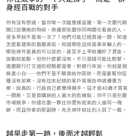
身經百戰的對手
你有沒有想過，當你第一次踏進樣品屋、第一次跟代銷
開口談價格的時候，旁邊那些跟你同時間在看房的人，
很多早就不是第一次了？他們可能已經買過一間，知道
怎麼看建商的眉眼高低，知道哪些話術是拿來嚇人的、
哪些條件是真的可以談的，甚至手上早就備好了資金，
說動就能動。但你什麼都沒有，不只是錢可能比較緊，
連跟銀行打交道的經驗都是零。對銀行來說，你就是個
房產小白——他們不是不願意給你貸款，而是要幫你這
種沒有前案、沒有往來紀錄的客戶寫報告申請優惠方
案，說真的，行員自己都覺得棘手。這才是40歲才買第
一間房、又是首購族的人最大的危機點：你不只是在跟
市場競爭，你還在跟一群比你更有底氣的人搶同一塊
餅，而且你拿的那副牌，先天條件就比別人弱了一截。
越早走第一趟，後面才越輕鬆