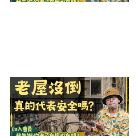
2
年
月
尚
留