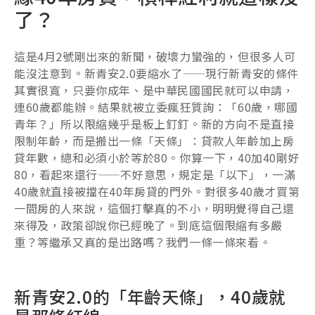
了？
這是4月2號剛出來的新聞，破壞力蠻強的，但很多人可
能沒注意到。新青安2.0要縮水了——現行新青安的條件
其實很寬，只要你成年、是中華民國國民就可以申請，
連60歲都能辦。結果就被立委瘋狂質詢：「60歲，哪國
青年？」所以限縮幾乎是板上釘釘。新的方向不是直接
限制年齡，而是搬出一條「天條」：貸款人年齡加上房
貸年數，總和必須小於等於80。你算一下，40加40剛好
80，看起來還行——不好意思，規定是「以下」，一滿
40歲就直接被擋在40年房貸的門外。對很多40歲才買第
一間房的人來說，這個打擊真的不小，明明覺得自己還
來得及，政策卻說你已經晚了。到底這個限縮有多嚴
重？等繼承又真的是出路嗎？我們一條一條來看。
新青安2.0的「年齡天條」，40歲就