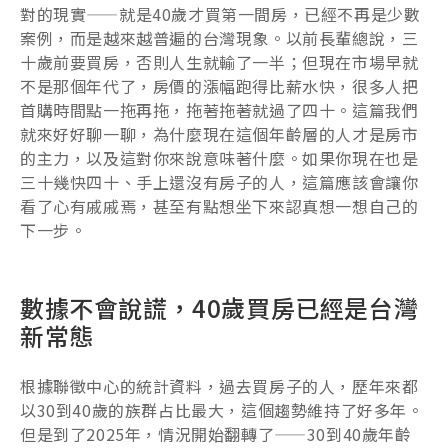
對的現實——就是40歲才買第一間房，已經不再是少數
案例，而是越來越普遍的台灣現象。以前長輩總說，三
十歲前要買房，否則人生就輸了一半；但現在市場早就
不是那個年代了，房價的漲幅跑得比薪水快，很多人把
首購時間點一拖再拖，拖著拖著就過了四十。這篇我們
就來好好聊一聊，為什麼現在這個年齡層的人才是房市
的主力，以及這對你來說意味著什麼。如果你現在也是
三十幾快四十、手上還沒有房子的人，這篇應該會讓你
看了心有戚戚焉，甚至有點想坐下來認真想一想自己的
下一步。
數據不會說謊，40歲買房已經是台灣
新常態
根據聯徵中心的統計資料，過去買房子的人，歷年來都
以30到40歲的族群占比最大，這個趨勢維持了好多年。
但是到了2025年，情況開始翻轉了——30到40歲年齡