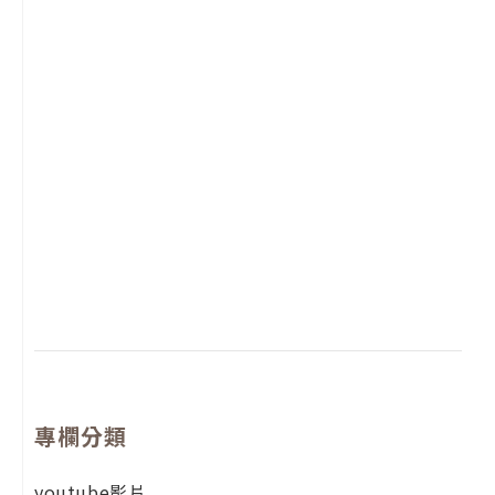
2
年
月
尚
留
專欄分類
youtube影片