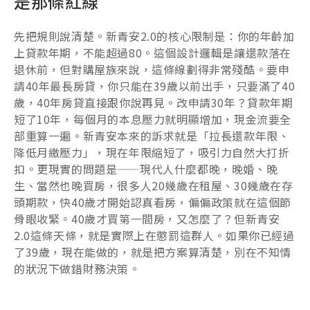
是那條紅線
先把規則說清楚。新青安2.0的核心限制是：你的年齡加
上貸款年期，不能超過80。這個設計邏輯是讓還款落在
退休前，但對購屋族來說，這條線劃得非常殘酷。要申
請40年最長房貸，你只能在39歲以前出手，只要滿了40
歲，40年房貸直接跟你說再見。改申請30年？貸款年期
短了10年，每個月的本息壓力就明顯增加，現金流要全
部重算一遍。新青安本來的訴求就是「拉長還款年限、
降低月繳壓力」，現在年限縮短了，吸引力自然大打折
扣。更現實的問題是——現代人什麼都晚，晚婚、晚
生、當然也晚買房，很多人20幾歲在租屋、30幾歲在存
頭期款，快40歲才開始認真看房，偏偏政策就在這個節
骨眼收緊。40歲才買第一間房，又怎麼了？但新青安
2.0這條天條，就是實際上在懲罰這群人。如果你已經過
了39歲，現在能做的，就是把方案算清楚，別在不知情
的狀況下做錯財務決策。