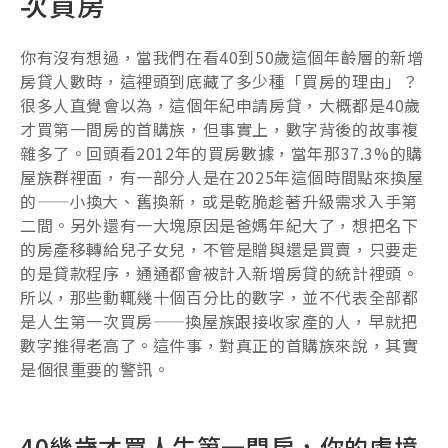
次買房
你有沒有想過，當我們在看40到50歲這個年齡層的新增
房貸人數時，這裡頭到底藏了多少種「買房的理由」？
很多人直覺會以為，這個年紀申請房貸，大概都是40歲
才買第一間房的首購族，但事實上，數字背後的故事複
雜多了。回頭看2012年的買房數據，當年那37.3%的購
屋族群裡面，有一部分人是在2025年這個時間點來換屋
的——小換大、舊換新，或是乾脆趁著升級需求入手第
二間。另外還有一大塊原因是爸媽年紀大了，想把名下
的房產移轉給兒子女兒，不管是贈與還是買賣，只要走
的是貸款程序，通通都會被計入新增房貸的統計裡頭。
所以，那些動輒幾十個百分比的數字，並不代表全部都
是人生第一次買房——換屋族跟接收家產的人，早就把
數字推得老高了。這件事，對真正的首購族來說，其實
是個很重要的警訊。
40幾歲才買人生第一間房，你的處境