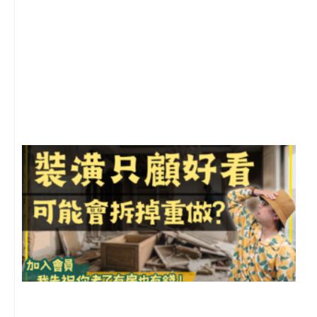
2
年
月
尚
留