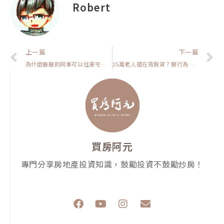
Robert
上一頁
上一篇
下一篇
為什麼廢廢的同事可以住豪宅？你卻還在租公寓【房貸一族拚買房】
25萬老人還在背房貸？銀行為什麼不擔心【置產客不說的秘密】
買房阿元
專門分享房地產投資知識，鼓勵投資不鼓勵炒房！
F
Y
I
E
a
o
n
n
c
u
s
v