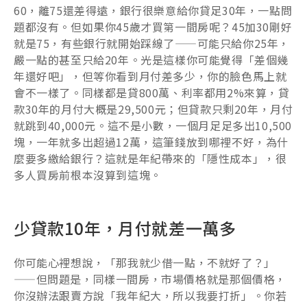
60，離75還差得遠，銀行很樂意給你貸足30年，一點問
題都沒有。但如果你45歲才買第一間房呢？45加30剛好
就是75，有些銀行就開始踩線了——可能只給你25年，
嚴一點的甚至只給20年。光是這樣你可能覺得「差個幾
年還好吧」，但等你看到月付差多少，你的臉色馬上就
會不一樣了。同樣都是貸800萬、利率都用2%來算，貸
款30年的月付大概是29,500元；但貸款只剩20年，月付
就跳到40,000元。這不是小數，一個月足足多出10,500
塊，一年就多出超過12萬，這筆錢放到哪裡不好，為什
麼要多繳給銀行？這就是年紀帶來的「隱性成本」，很
多人買房前根本沒算到這塊。
少貸款10年，月付就差一萬多
你可能心裡想說，「那我就少借一點，不就好了？」
——但問題是，同樣一間房，市場價格就是那個價格，
你沒辦法跟賣方說「我年紀大，所以我要打折」。你若