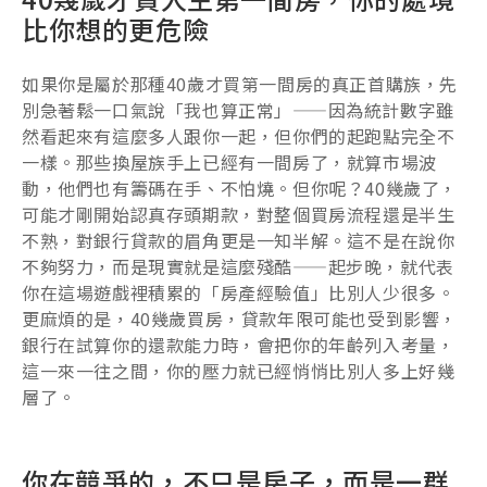
比你想的更危險
如果你是屬於那種40歲才買第一間房的真正首購族，先
別急著鬆一口氣說「我也算正常」——因為統計數字雖
然看起來有這麼多人跟你一起，但你們的起跑點完全不
一樣。那些換屋族手上已經有一間房了，就算市場波
動，他們也有籌碼在手、不怕燒。但你呢？40幾歲了，
可能才剛開始認真存頭期款，對整個買房流程還是半生
不熟，對銀行貸款的眉角更是一知半解。這不是在說你
不夠努力，而是現實就是這麼殘酷——起步晚，就代表
你在這場遊戲裡積累的「房產經驗值」比別人少很多。
更麻煩的是，40幾歲買房，貸款年限可能也受到影響，
銀行在試算你的還款能力時，會把你的年齡列入考量，
這一來一往之間，你的壓力就已經悄悄比別人多上好幾
層了。
你在競爭的，不只是房子，而是一群