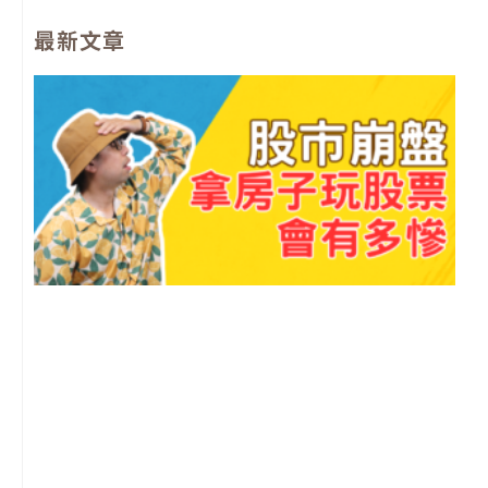
e
t
t
e
最新文章
b
u
a
l
o
b
g
o
o
e
r
p
k
a
e
m
2
年
月