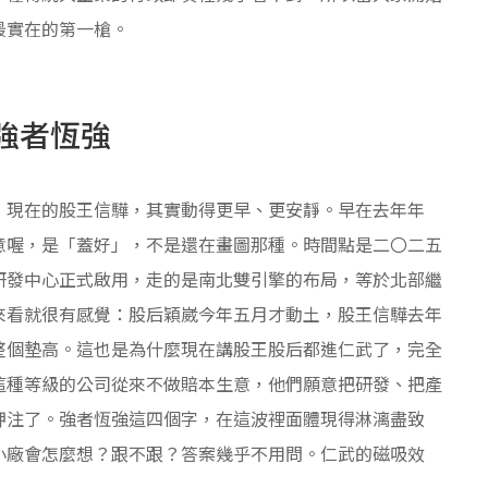
最實在的第一槍。
強者恆強
，現在的股王信驊，其實動得更早、更安靜。早在去年年
意喔，是「蓋好」，不是還在畫圖那種。時間點是二〇二五
研發中心正式啟用，走的是南北雙引擎的布局，等於北部繼
來看就很有感覺：股后穎崴今年五月才動土，股王信驊去年
整個墊高。這也是為什麼現在講股王股后都進仁武了，完全
這種等級的公司從來不做賠本生意，他們願意把研發、把產
押注了。強者恆強這四個字，在這波裡面體現得淋漓盡致
小廠會怎麼想？跟不跟？答案幾乎不用問。仁武的磁吸效