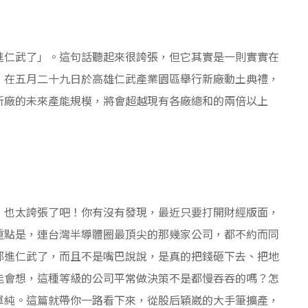
進仁武了」。這句話聽起來很誇張，但它其實是一則實實在
，在五月二十九日於高雄仁武產業園區舉行新廠動土典禮，
新廠的未來產能規模，將會超越現有各廠總和的兩倍以上
：也太誇張了吧！你有沒有發現，最近只要打開財經版面，
重點是，連台灣半導體圈最頂尖的那幾家公司，都不約而同
都進仁武了，而且不是嘴巴說說，是真的把錢砸下去、把地
能會想，這種等級的公司平常做決策不是都慢吞吞的嗎？怎
單純。這篇就帶你一路看下來，從股后穎崴的大手筆擴產，