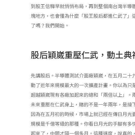
到股王信驊早就悄悄布局，再到整個南台灣半導
塊地方，也會懂為什麼「股王股后都進仁武了」
了嗎？我們開始。
股后穎崴重壓仁武，動土典
先講股后。半導體測試介面廠穎崴，在五月二十
動了近年來規模最大的一次擴產計畫。你以為只
超越穎崴現有各廠加起來的總和「兩倍以上」。
未來重壓在仁武身上，賭的不是一年兩年，是接
因為在五月初的時候，市場上就已經在傳日月光
規模是千億等級的那種。你看日月光的手腳有多
起來了，中間才隔一個多月。這種速度，說真的