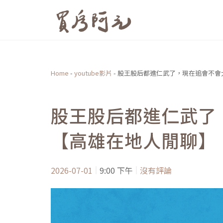
跳
至
主
要
內
Home
-
youtube影片
-
股王股后都進仁武了，現在追會不會
容
股王股后都進仁武了
【高雄在地人閒聊】
2026-07-01
9:00 下午
沒有評論