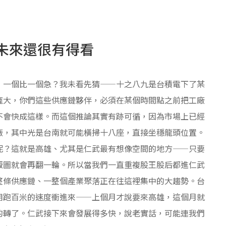
未來還很有得看
，一個比一個急？我未看先猜——十之八九是台積電下了某
龐大，你們這些供應鏈夥伴，必須在某個時間點之前把工廠
不會快成這樣。而這個推論其實有跡可循，因為市場上已經
廠，其中光是台南就可能橫掃十八座，直接坐穩龍頭位置。
呢？這就是高雄、尤其是仁武最有想像空間的地方——只要
版圖就會再翻一輪。所以當我們一直重複股王股后都進仁武
整條供應鏈、一整個產業聚落正在往這裡集中的大趨勢。台
用跑百米的速度衝進來——上個月才說要來高雄，這個月就
的轉了。仁武接下來會發展得多快，說老實話，可能連我們