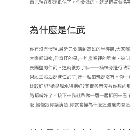
自己現在都還低估了。你要做的，就是把這個名
為什麼是仁武
你有沒有發現,最近只要講到高雄的半導體,大家
大家都知道,但奇怪的是,一堆產業裡的強者、被
去隔壁的仁武。這就很妙了嘛——楠梓旁邊行政區
果股王股后都進仁武了,連一點猶豫都沒有。你一
比較好記?還是風水特別好?其實答案沒有你想的
路都鋪好了。接下來我就帶你一層一層拆開來看,
麼,慢慢跟你講清楚,你就會懂為什麼這波風向會