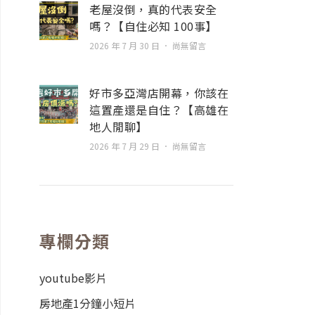
老屋沒倒，真的代表安全
嗎？【自住必知 100事】
2026 年 7 月 30 日
尚無留言
好市多亞灣店開幕，你該在
這置產還是自住？【高雄在
地人閒聊】
2026 年 7 月 29 日
尚無留言
專欄分類
youtube影片
房地產1分鐘小短片