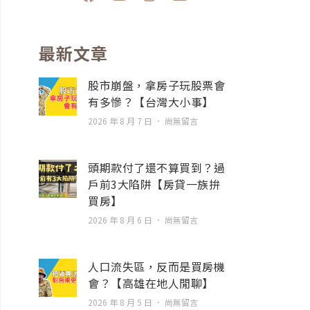
a
o
n
n
c
u
s
v
e
t
t
e
b
u
a
l
最新文章
o
b
g
o
o
e
r
p
股市崩盤，拿房子玩股票會
k
a
e
有多慘？【台灣大小事】
m
2026 年 8 月 7 日
尚無留言
頭期款付了還不算買到？過
戶前3大陷阱【房貸一族拚
買房】
2026 年 8 月 6 日
尚無留言
人口流失區，反而是買房機
會？【高雄在地人閒聊】
2026 年 8 月 5 日
尚無留言