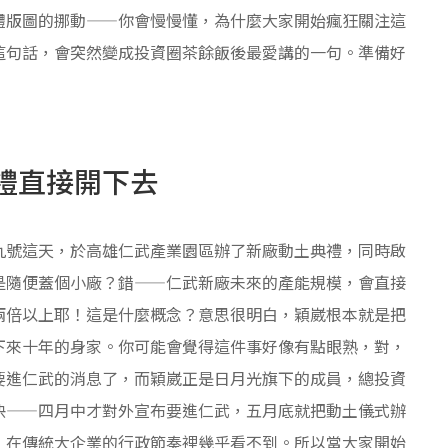
體版圖的挪動——你會慢慢懂，為什麼大家開始瘋狂關注這
這句話，會突然變成投資圈茶餘飯後最愛講的一句。準備好
禮直接開下去
九號這天，於高雄仁武產業園區辦了新廠動土典禮，同時啟
是隨便蓋個小廠？錯——仁武新廠未來的產能規模，會直接
兩倍以上耶！這是什麼概念？意思很明白，穎崴根本就是把
下來十年的身家。你可能會覺得這件事好像有點眼熟，對，
要進仁武的消息了，而穎崴正是日月光旗下的成員，總投資
快——四月中才對外宣布要進仁武，五月底就把動土儀式辦
，在傳統大企業的行政節奏裡幾乎看不到。所以當大家開始