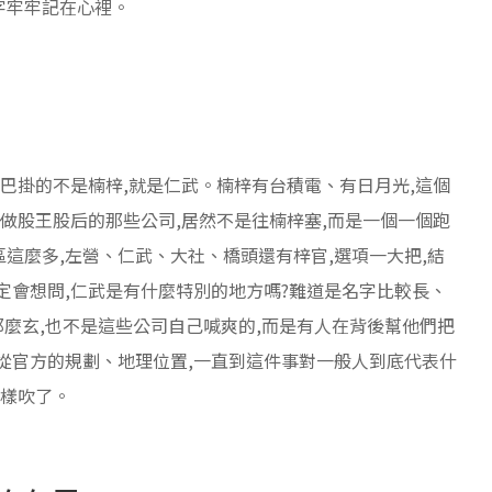
字牢牢記在心裡。
嘴巴掛的不是楠梓,就是仁武。楠梓有台積電、有日月光,這個
叫做股王股后的那些公司,居然不是往楠梓塞,而是一個一個跑
這麼多,左營、仁武、大社、橋頭還有梓官,選項一大把,結
定會想問,仁武是有什麼特別的地方嗎?難道是名字比較長、
那麼玄,也不是這些公司自己喊爽的,而是有人在背後幫他們把
從官方的規劃、地理位置,一直到這件事對一般人到底代表什
這樣吹了。