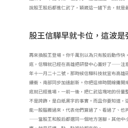
說股王股后都進仁武了，穎崴這一鏟下去，就是
股王信驊早就卡位，這波是
再來換股王登場。你千萬別以為只有股后動作快
底，信驊就已經在高雄把研發中心蓋好了——注
年十一月二十二號，那時候信驊科技就宣布高雄
續衝、南部同步加速創新。你把這條時間線攤開
底就已經進場，一前一後，把仁武這塊地的份量
不是誇飾，是白紙黑字的事實。而且你要知道，
能一股腦搬過來，代表他們算過了、看過了、也
——當股王和股后都選同一個地方落腳，其他中
應，就是這樣一點一點被拉起來的。