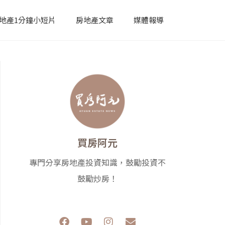
地產1分鐘小短片
房地產文章
媒體報導
買房阿元
專門分享房地產投資知識，鼓勵投資不
鼓勵炒房！
F
Y
I
E