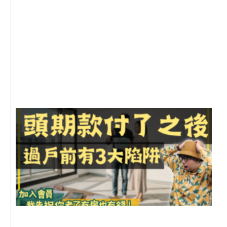
2
年
月
尚
留
前