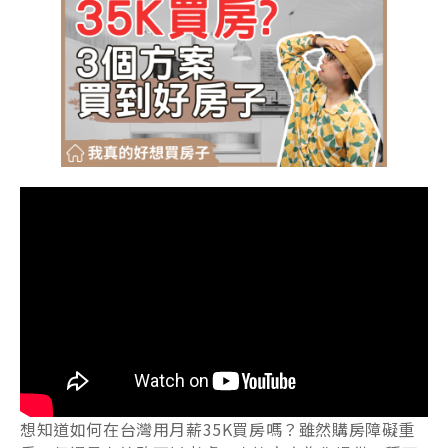
想知道如何在台灣用月薪35K買房嗎？雖然購房障礙重