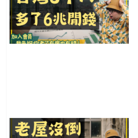
2
年
月
尚
留