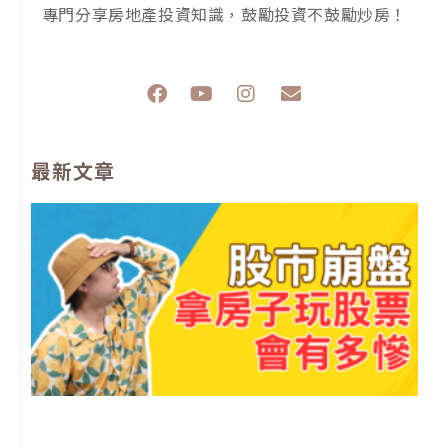
專門分享房地產投資知識，鼓勵投資不鼓勵炒房！
F
Y
I
E
a
o
n
n
c
u
s
v
e
t
t
e
最新文章
b
u
a
l
o
b
g
o
o
e
r
p
k
a
e
m