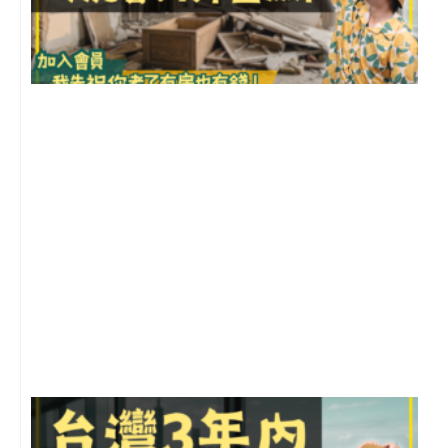
1
2
年
月
尚
留
G