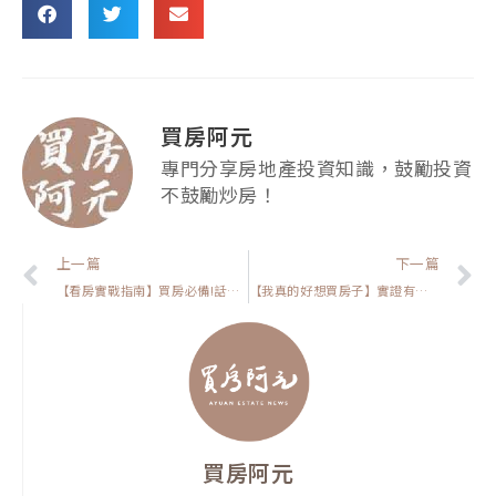
買房阿元
專門分享房地產投資知識，鼓勵投資
不鼓勵炒房！
上一頁
上一篇
下一篇
【看房實戰指南】買房必備!話術攻防實戰分享：5招教你如何應對房仲，談到好價錢
【我真的好想買房子】實證有效!破解6大購屋迷思，讓你避免買了吃虧跟上當
買房阿元