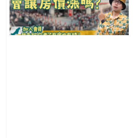
2
年
月
尚
留