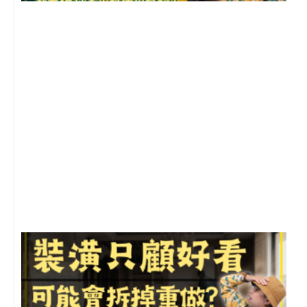
2
年
月
尚
留