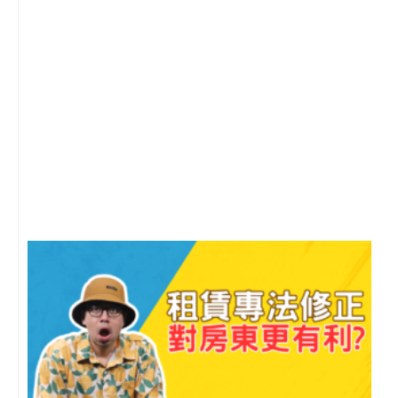
2
年
月
尚
留