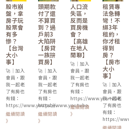
股市崩
頭期款
人口流
租賃專
盤，拿
付了還
失區，
法急轉
房子玩
不算買
反而是
彎！不
股票會
到？過
買房機
綁3年
有多
戶前3
會？
租約，
慘？
大陷阱
【高雄
你才租
【台灣
【房貸
在地人
得到
大小
一族拚
閒聊】
房？
事】
買房】
【房市
🚀｜加入
大小
🚀｜加入
🚀｜加入
會員，跟
事】
會員，跟
會員，跟
我一起老
我一起老
我一起老
了有房也
🚀｜加入
了有房也
了有房也
有錢：
會員，跟
有錢：
有錢：
https://www.youtube.
我一起老
https://www.youtube.
https://www.youtube.
了有房也
繼續閱讀
有錢：
繼續閱讀
繼續閱讀
》
https://ww
》
》
繼續閱讀