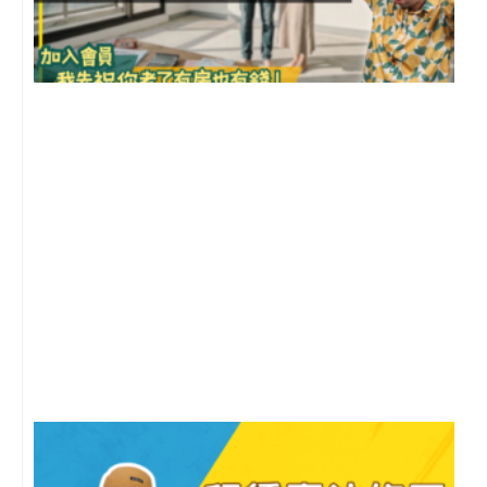
前
2
年
月
尚
留