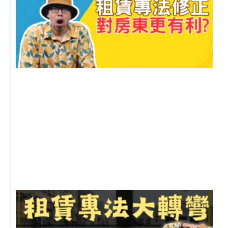
2
年
月
尚
留