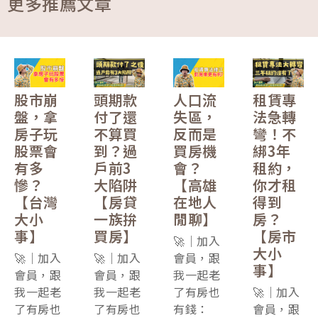
更多推薦文章
股市崩
頭期款
人口流
租賃專
盤，拿
付了還
失區，
法急轉
房子玩
不算買
反而是
彎！不
股票會
到？過
買房機
綁3年
有多
戶前3
會？
租約，
慘？
大陷阱
【高雄
你才租
【台灣
【房貸
在地人
得到
大小
一族拚
閒聊】
房？
事】
買房】
【房市
🚀｜加入
大小
🚀｜加入
🚀｜加入
會員，跟
事】
會員，跟
會員，跟
我一起老
我一起老
我一起老
了有房也
🚀｜加入
了有房也
了有房也
有錢：
會員，跟