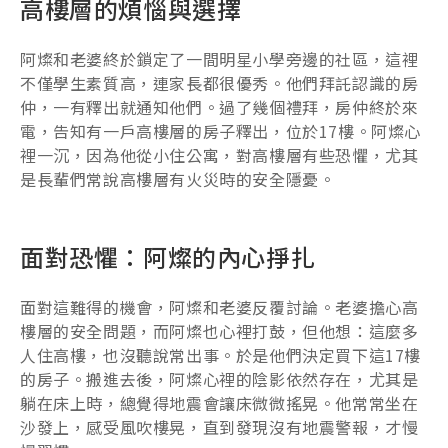
高樓層的煩惱與選擇
阿燦和老婆終於鎖定了一間明星小學旁邊的社區，這裡
不僅學生素質高，連家長都很優秀。他們拜託認識的房
仲，一有釋出就通知他們。過了幾個禮拜，房仲終於來
電，告知有一戶高樓層的房子釋出，位於17樓。阿燦心
裡一沉，因為他從小住公寓，對高樓層有些恐懼，尤其
是長輩們常說高樓層有火災時的安全隱憂。
面對恐懼：阿燦的內心掙扎
面對這難得的機會，阿燦和老婆反覆討論。老婆擔心高
樓層的安全問題，而阿燦也心裡打鼓，但他想：這麼多
人住高樓，也沒聽說常出事。於是他們決定買下這17樓
的房子。搬進去後，阿燦心裡的陰影依然存在，尤其是
躺在床上時，總覺得地震會讓床微微搖晃。他常常坐在
沙發上，感受風吹樓晃，直到發現沒有地震警報，才慢