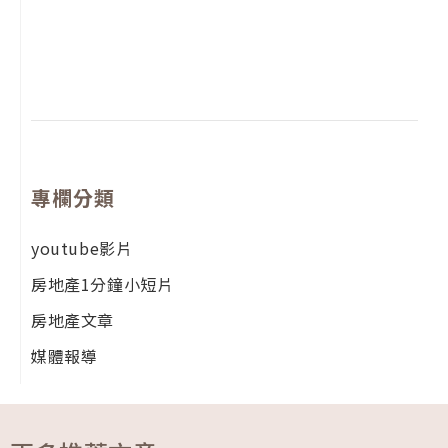
年
月
尚
留
專欄分類
youtube影片
房地產1分鐘小短片
房地產文章
媒體報導