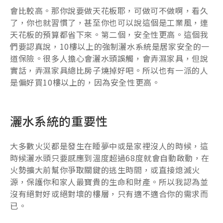
會比較高。那你說要做天花板耶，可做可不做啊，看久
了，你也就習慣了，甚至你也可以說這個是工業風，連
天花板的預算都省下來。第二個，安全性更高。這個我
們要認真說，10樓以上的強制灑水系統是居家安全的一
道保險。很多人擔心會灑水頭誤觸，會弄濕家具，但說
實話，弄濕家具總比房子燒掉好吧。所以也有一派的人
是偏好買10樓以上的，因為安全性更高。
灑水系統的重要性
大多數火災都是發生在睡夢中或是家裡沒人的時候，這
時候灑水頭只要感應到溫度超過68度就會自動啟動，在
火勢擴大前幫你爭取關鍵的逃生時間，或直接熄滅火
源，保護你和家人最寶貴的生命和財產。所以我認為並
沒有絕對好或絕對壞的樓層，只有適不適合你的需求而
已。