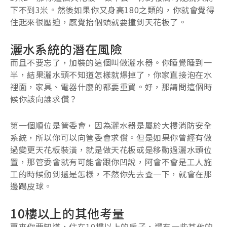
下不到3米。然後如果你又身高180之類的，你就會覺得
住起來很壓迫，感覺抬個頭就要撞到天花板了。
灑水系統的潛在風險
而且不要忘了，加裝的這個叫做灑水器。你睡覺睡到一
半，結果灑水頭不知道怎樣就爆掉了，你家直接泡在水
裡面，家具、電器什麼的都要重買。好，那請問這個時
候你該向誰求償？
第一個順位是管委會，因為灑水器是屬於大樓消防安全
系統，所以你可以向管委會求償。但是如果你曾經有做
過變更天花板裝潢，就是做天花板或是移動過灑水頭位
置，那管委會就有可能會跟你凹說，阿會不會是工人施
工的時候動到還是怎樣，不然你先去查一下，就會在那
邊踢皮球。
10樓以上的其他考量
再來你要知道，住在10樓以上的房子，還有一些其他的