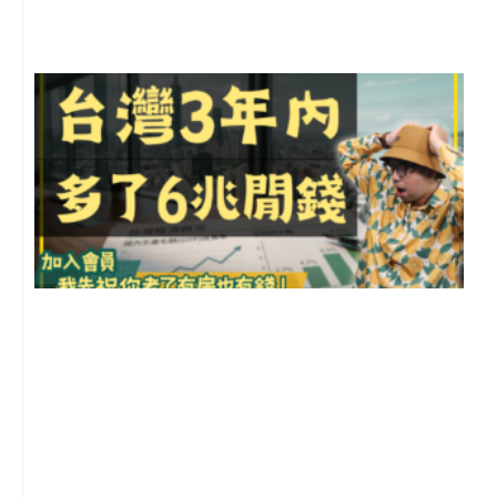
留
G
2
年
月
尚
留