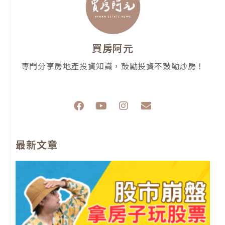
買房阿元
專門分享房地產投資知識，鼓勵投資不鼓勵炒房！
F
Y
I
E
a
o
n
n
c
u
s
v
e
t
t
e
最新文章
b
u
a
l
o
b
g
o
o
e
r
p
k
a
e
m