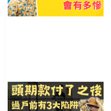
2
年
月
尚
留