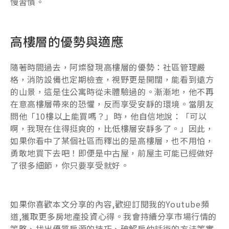
慢習慣。
高樓層的優勢與適應
隨著時間過去，阿燦發現高樓層的優勢：社區管理嚴
格，消防設備也定期檢查，視野更是開闊，能看到遠方
的山景，這是住公寓時從未體驗過的。漸漸地，他不再
在意高樓層帶來的恐懼，反而享受安靜的環境。當朋友
問他「10樓以上能買嗎？」時，他自信地說：「可以
啊，我現在住得挺爽的，比低樓層安靜多了。」因此，
如果你看中了某個社區而釋出的是高樓層，也不用怕，
勇敢地買下去吧！即便是中古屋，前屋主可能已經做好
了很多細節，你只要享受就好。
如果你喜歡本文分享的內容,歡迎訂閱我的Youtube頻
道,獲取更多房地產投資心得。我會持續分享市場行情的
策略、找出優質房源的技巧、破解房仲話術的方法等實