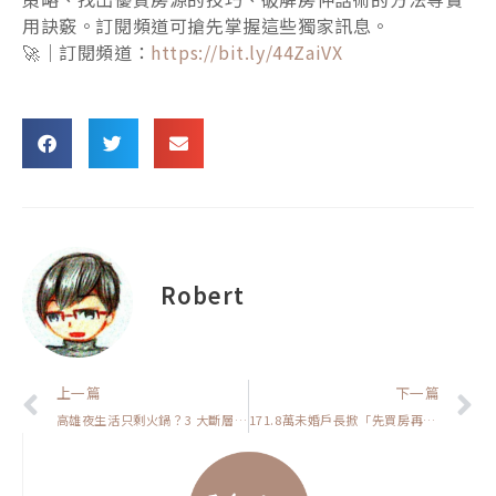
用訣竅。訂閱頻道可搶先掌握這些獨家訊息。
🚀｜訂閱頻道：
https://bit.ly/44ZaiVX
Robert
上一頁
上一篇
下一篇
高雄夜生活只剩火鍋？3 大斷層＋3 項市府策略，白領能否救高雄夜經濟【高雄在地人閒聊】
171.8萬未婚戶長掀「先買房再婚」潮？單身購屋 4 大動機全解析【我真的好想買房子】