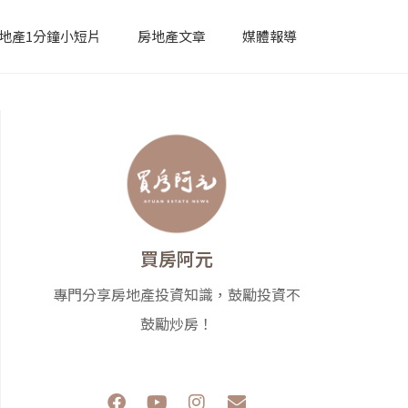
地產1分鐘小短片
房地產文章
媒體報導
買房阿元
專門分享房地產投資知識，鼓勵投資不
鼓勵炒房！
F
Y
I
E