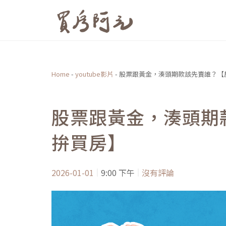
跳
至
主
要
內
Home
-
youtube影片
-
股票跟黃金，湊頭期款該先賣誰？【
容
股票跟黃金，湊頭期
拚買房】
2026-01-01
9:00 下午
沒有評論