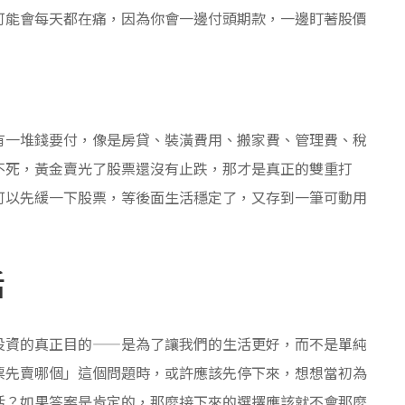
可能會每天都在痛，因為你會一邊付頭期款，一邊盯著股價
有一堆錢要付，像是房貸、裝潢費用、搬家費、管理費、稅
不死，黃金賣光了股票還沒有止跌，那才是真正的雙重打
可以先緩一下股票，等後面生活穩定了，又存到一筆可動用
活
投資的真正目的——是為了讓我們的生活更好，而不是單純
票先賣哪個」這個問題時，或許應該先停下來，想想當初為
活？如果答案是肯定的，那麼接下來的選擇應該就不會那麼