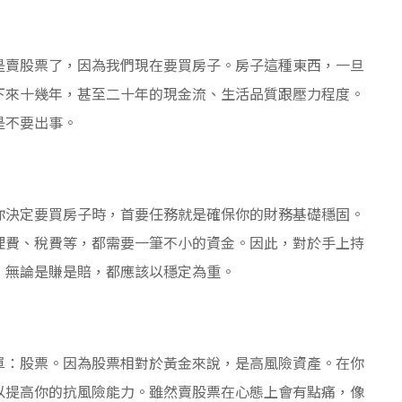
是賣股票了，因為我們現在要買房子。房子這種東西，一旦
下來十幾年，甚至二十年的現金流、生活品質跟壓力程度。
是不要出事。
你決定要買房子時，首要任務就是確保你的財務基礎穩固。
理費、稅費等，都需要一筆不小的資金。因此，對於手上持
，無論是賺是賠，都應該以穩定為重。
單：股票。因為股票相對於黃金來說，是高風險資產。在你
以提高你的抗風險能力。雖然賣股票在心態上會有點痛，像