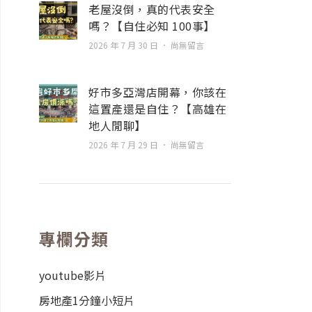
老屋沒倒，真的代表安全
嗎？【自住必知 100事】
2026 年 7 月 30 日
尚無留言
好市多亞灣店開幕，你該在
這置產還是自住？【高雄在
地人閒聊】
2026 年 7 月 29 日
尚無留言
專欄分類
youtube影片
房地產1分鐘小短片