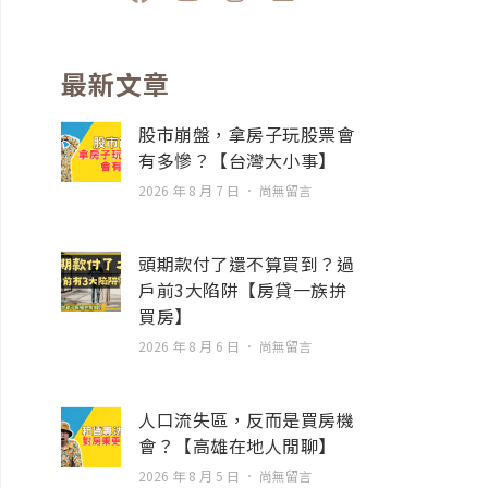
a
o
n
n
c
u
s
v
e
t
t
e
b
u
a
l
最新文章
o
b
g
o
o
e
r
p
股市崩盤，拿房子玩股票會
k
a
e
有多慘？【台灣大小事】
m
2026 年 8 月 7 日
尚無留言
頭期款付了還不算買到？過
戶前3大陷阱【房貸一族拚
買房】
2026 年 8 月 6 日
尚無留言
人口流失區，反而是買房機
會？【高雄在地人閒聊】
2026 年 8 月 5 日
尚無留言