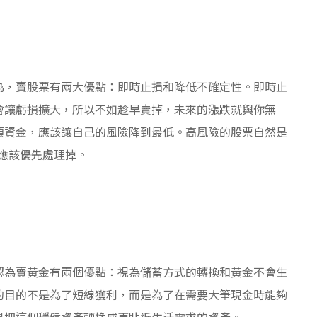
為，賣股票有兩大優點：即時止損和降低不確定性。即時止
會讓虧損擴大，所以不如趁早賣掉，未來的漲跌就與你無
額資金，應該讓自己的風險降到最低。高風險的股票自然是
應該優先處理掉。
認為賣黃金有兩個優點：視為儲蓄方式的轉換和黃金不會生
的目的不是為了短線獲利，而是為了在需要大筆現金時能夠
是把這個穩健資產轉換成更貼近生活需求的資產。