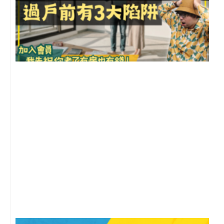
前
2
年
月
尚
留