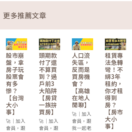
更多推薦文章
股市崩
頭期款
人口流
租賃專
盤，拿
付了還
失區，
法急轉
房子玩
不算買
反而是
彎！不
股票會
到？過
買房機
綁3年
有多
戶前3
會？
租約，
慘？
大陷阱
【高雄
你才租
【台灣
【房貸
在地人
得到
大小
一族拚
閒聊】
房？
事】
買房】
【房市
🚀｜加入
大小
🚀｜加入
🚀｜加入
會員，跟
事】
會員，跟
會員，跟
我一起老