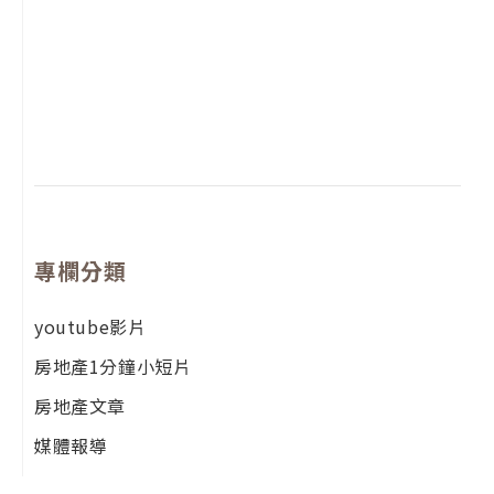
2
年
月
尚
留
專欄分類
youtube影片
房地產1分鐘小短片
房地產文章
媒體報導