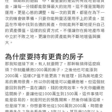
在”頭期款的遊戲”中，最重要的是如何有效地管理資
金，讓每一分錢都能發揮最大的效用。這不僅是策略的
運用，更是心態的調整。每一次的買賣，都是在為下一
次的機會做準備。只要你能夠靈活運用手上的資金，並
且在市場中找到合適的房產，你就能夠不斷地提升自己
的資產價值。這樣的投資方式，不僅讓你在房地產市場
中立於不敗之地，更讓你的資產能夠不斷地增值與擴
大。
為什麼要持有更貴的房子
那我知道接下來，有人就要問了，那幹嘛搞得這麼麻
煩？你就繼續抱1000萬的房子，之後他也可能漲到
2000萬，這樣CP值不是更高？有道理，因為房地產交
易的費用很貴，所以你的確是可以繼續抱著。但這個就
要回到我們一直在講的，錢的使用效率。今天你繼續抱
這間房子，要讓他從1000萬生到1500萬，這件事情可
能是容易的，就是附近的預售開案，然後你補漲這樣。
但是接下來，你想要等他從1500萬到2000萬，時間會
需要多久？我未看先猜，5年以上，甚至是10年以上。