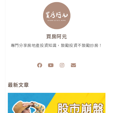
買房阿元
專門分享房地產投資知識，鼓勵投資不鼓勵炒房！
F
Y
I
E
a
o
n
n
c
u
s
v
e
t
t
e
最新文章
b
u
a
l
o
b
g
o
o
e
r
p
k
a
e
m