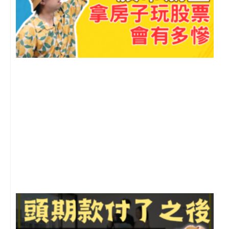
2
年
月
尚
留