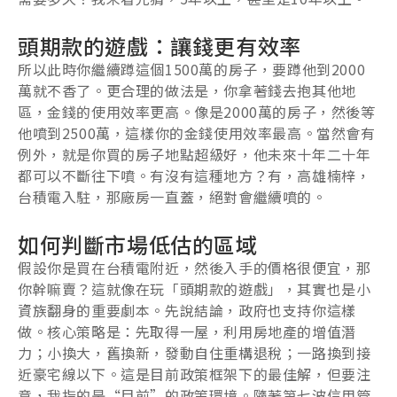
頭期款的遊戲：讓錢更有效率
所以此時你繼續蹲這個1500萬的房子，要蹲他到2000
萬就不香了。更合理的做法是，你拿著錢去抱其他地
區，金錢的使用效率更高。像是2000萬的房子，然後等
他噴到2500萬，這樣你的金錢使用效率最高。當然會有
例外，就是你買的房子地點超級好，他未來十年二十年
都可以不斷往下噴。有沒有這種地方？有，高雄楠梓，
台積電入駐，那廠房一直蓋，絕對會繼續噴的。
如何判斷市場低估的區域
假設你是買在台積電附近，然後入手的價格很便宜，那
你幹嘛賣？這就像在玩「頭期款的遊戲」，其實也是小
資族翻身的重要劇本。先說結論，政府也支持你這樣
做。核心策略是：先取得一屋，利用房地產的增值潛
力；小換大，舊換新，發動自住重構退稅；一路換到接
近豪宅線以下。這是目前政策框架下的最佳解，但要注
意，我指的是“目前”的政策環境。隨著第七波信用管