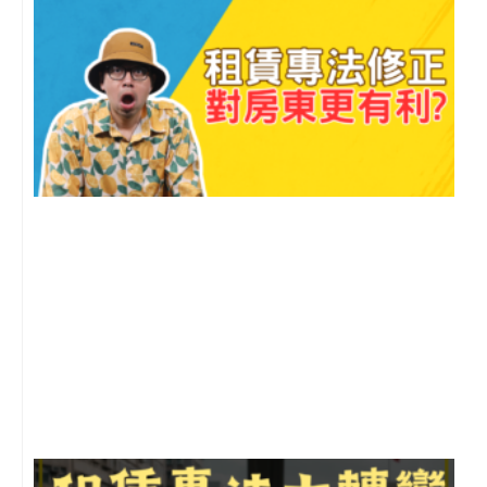
2
年
月
尚
留