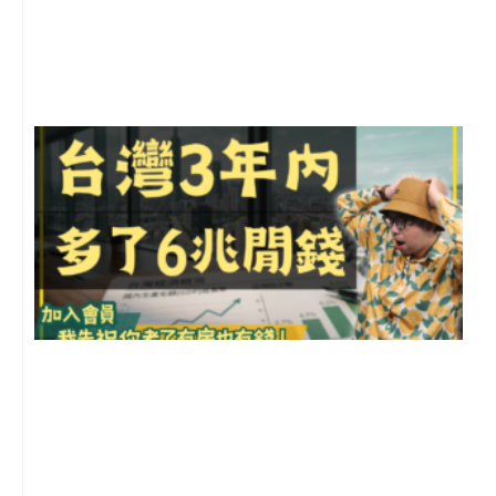
月
尚
留
G
2
年
月