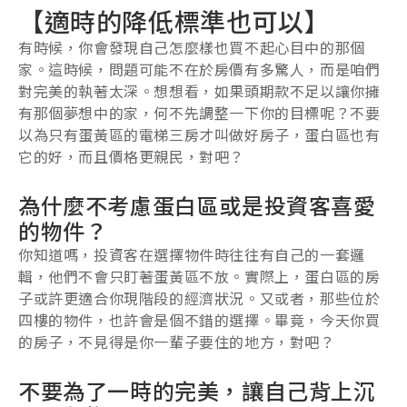
【適時的降低標準也可以】
有時候，你會發現自己怎麼樣也買不起心目中的那個
家。這時候，問題可能不在於房價有多驚人，而是咱們
對完美的執著太深。想想看，如果頭期款不足以讓你擁
有那個夢想中的家，何不先調整一下你的目標呢？不要
以為只有蛋黃區的電梯三房才叫做好房子，蛋白區也有
它的好，而且價格更親民，對吧？
為什麼不考慮蛋白區或是投資客喜愛
的物件？
你知道嗎，投資客在選擇物件時往往有自己的一套邏
輯，他們不會只盯著蛋黃區不放。實際上，蛋白區的房
子或許更適合你現階段的經濟狀況。又或者，那些位於
四樓的物件，也許會是個不錯的選擇。畢竟，今天你買
的房子，不見得是你一輩子要住的地方，對吧？
不要為了一時的完美，讓自己背上沉