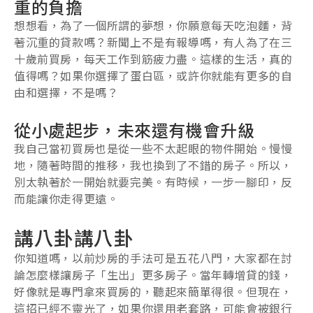
重的負擔
想想看，為了一個所謂的夢想，你願意每天吃泡麵，背
著沉重的貸款嗎？新聞上不是有報導嗎，有人為了在三
十歲前買房，每天工作到筋疲力盡。這樣的生活，真的
值得嗎？如果你選擇了蛋白區，或許你就能有更多的自
由和選擇，不是嗎？
從小處起步，未來還有機會升級
我自己當初買房也是從一些不太起眼的物件開始。慢慢
地，隨著時間的推移，我也換到了不錯的房子。所以，
別太執著於一開始就要完美。有時候，一步一腳印，反
而能讓你走得更遠。
講八卦講八卦
你知道嗎，以前炒房的手法可是五花八門，大家都在討
論怎麼樣讓房子「生出」更多房子。當年轉增貸的錢，
好像就是專門拿來買房的，聽起來簡單得很。但現在，
這招已經不靈光了，如果你還用老套路，可能會被銀行