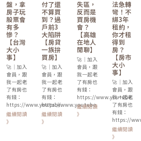
盤，拿
付了還
失區，
法急轉
房子玩
不算買
反而是
彎！不
股票會
到？過
買房機
綁3年
有多
戶前3
會？
租約，
慘？
大陷阱
【高雄
你才租
【台灣
【房貸
在地人
得到
大小
一族拚
閒聊】
房？
事】
買房】
【房市
🚀｜加入
大小
🚀｜加入
🚀｜加入
會員，跟
事】
會員，跟
會員，跟
我一起老
我一起老
我一起老
了有房也
🚀｜加入
了有房也
了有房也
有錢：
會員，跟
有錢：
有錢：
https://www.youtube.
我一起老
https://www.youtube.
https://www.youtube.
了有房也
繼續閱讀
有錢：
繼續閱讀
繼續閱讀
》
https://ww
》
》
繼續閱讀
》