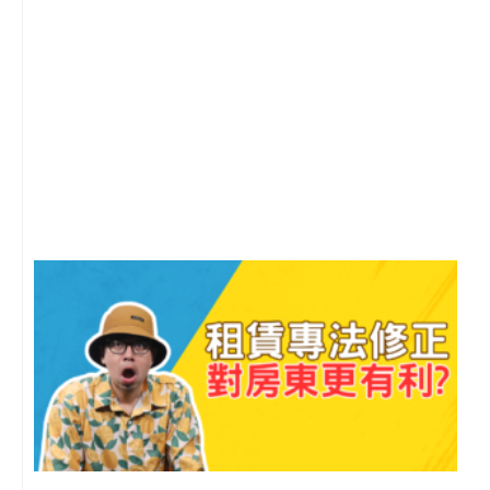
2
年
月
尚
留