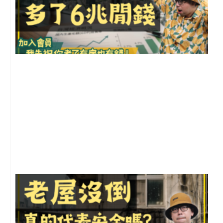
2
年
月
尚
留