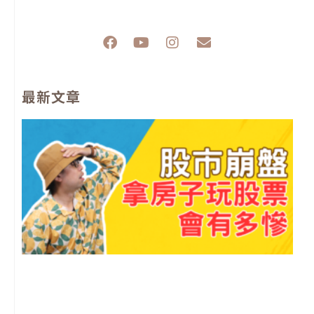
F
Y
I
E
a
o
n
n
c
u
s
v
e
t
t
e
最新文章
b
u
a
l
o
b
g
o
o
e
r
p
k
a
e
m