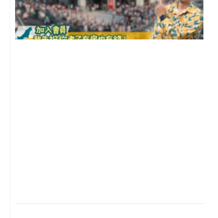
2
年
月
尚
留