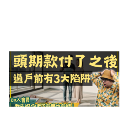
2
年
月
尚
留
前