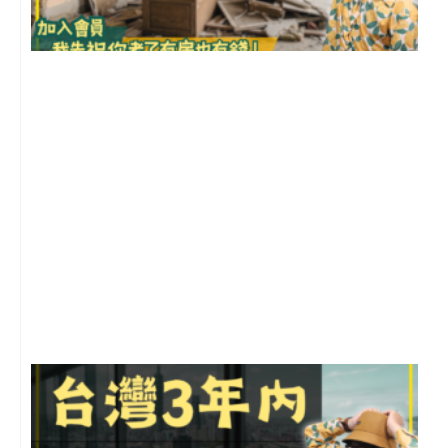
1
2
年
月
尚
留
G