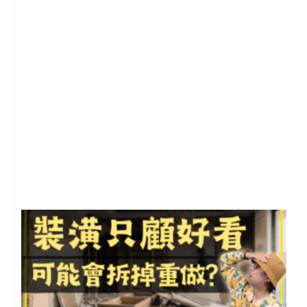
2
年
月
尚
留