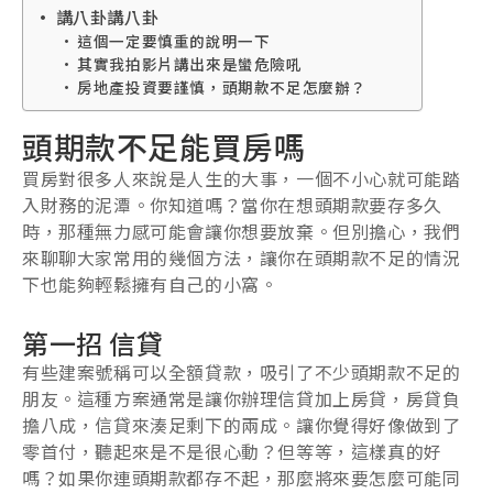
講八卦講八卦
這個一定要慎重的說明一下
其實我拍影片講出來是蠻危險吼
房地產投資要謹慎，頭期款不足怎麼辦？
頭期款不足能買房嗎
買房對很多人來說是人生的大事，一個不小心就可能踏
入財務的泥潭。你知道嗎？當你在想頭期款要存多久
時，那種無力感可能會讓你想要放棄。但別擔心，我們
來聊聊大家常用的幾個方法，讓你在頭期款不足的情況
下也能夠輕鬆擁有自己的小窩。
第一招 信貸
有些建案號稱可以全額貸款，吸引了不少頭期款不足的
朋友。這種方案通常是讓你辦理信貸加上房貸，房貸負
擔八成，信貸來湊足剩下的兩成。讓你覺得好像做到了
零首付，聽起來是不是很心動？但等等，這樣真的好
嗎？如果你連頭期款都存不起，那麼將來要怎麼可能同