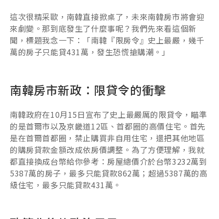
這次很精采歐，南韓直接掀桌了，未來南韓房市將會迎
來劇變。那到底發生了什麼事呢？我們先來看這個新
聞，標題我念一下：「南韓『限房令』史上最嚴，幾千
萬的房子只能貸431萬，發生恐慌搶購潮。」
南韓房市新政：限貸令的衝擊
南韓政府在10月15日宣布了史上最嚴厲的限貸令，瞄準
的是首爾市以及京畿道12區、首都圈的高價住宅。首先
是在首爾首都圈，禁止購買非自用住宅，還把其他地區
的購房貸款金額改成依房價調整。為了方便理解，我就
都直接換成台幣給你參考：房屋總價介於台幣3232萬到
5387萬的房子，最多只能貸款862萬；超過5387萬的高
級住宅，最多只能貸款431萬。