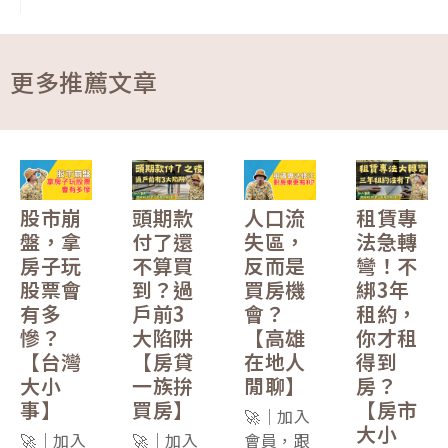
更多推薦文章
股市崩
頭期款
人口流
租賃專
盤，拿
付了還
失區，
法急轉
房子玩
不算買
反而是
彎！不
股票會
到？過
買房機
綁3年
有多
戶前3
會？
租約，
慘？
大陷阱
【高雄
你才租
【台灣
【房貸
在地人
得到
大小
一族拚
閒聊】
房？
事】
買房】
【房市
🚀｜加入
大小
🚀｜加入
🚀｜加入
會員，跟