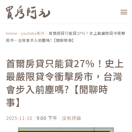
跳
至
主
要
內
Home
-
youtube影片
-
首爾房貸只能貸27％！史上最嚴限貸令衝擊
容
房市，台灣會步入前塵嗎?【閒聊時事】
首爾房貸只能貸27％！史上
最嚴限貸令衝擊房市，台灣
會步入前塵嗎?【閒聊時
事】
2025-11-10
9:00 下午
沒有評論