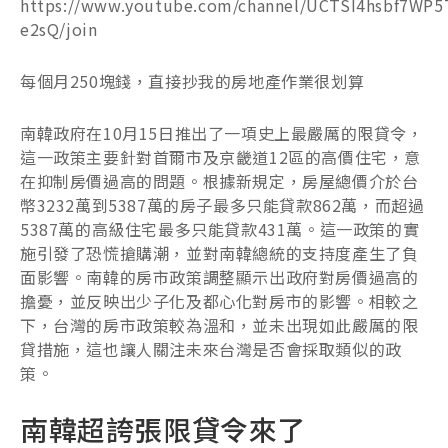
https://www.youtube.com/channel/UCTSI4hsbf7WP5
e2sQ/join
每個月250塊錢，直接抄我的房地產作業很划算
南韓政府在10月15日推出了一項史上最嚴厲的限貸令，
這一政策主要針對首爾市及京畿道12區的高價住宅，意
在抑制房價過高的問題。根據新規定，房屋總價介於台
幣3232萬到5387萬的房子最多只能貸款862萬，而超過
5387萬的高級住宅最多只能貸款431萬。這一政策的實
施引發了恐慌搶購潮，並對南韓總統的支持度產生了負
面影響。南韓的房市政策調整顯示出政府對房價過高的
擔憂，並反映出少子化及都心化對房市的影響。相較之
下，台灣的房市政策較為溫和，並未出現如此嚴厲的限
貸措施，這也讓人關注未來台灣是否會採取類似的政
策。
南韓超誇張限貸令來了