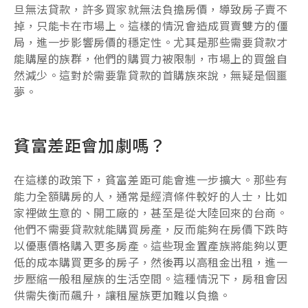
旦無法貸款，許多買家就無法負擔房價，導致房子賣不
掉，只能卡在市場上。這樣的情況會造成買賣雙方的僵
局，進一步影響房價的穩定性。尤其是那些需要貸款才
能購屋的族群，他們的購買力被限制，市場上的買盤自
然減少。這對於需要靠貸款的首購族來說，無疑是個噩
夢。
貧富差距會加劇嗎？
在這樣的政策下，貧富差距可能會進一步擴大。那些有
能力全額購房的人，通常是經濟條件較好的人士，比如
家裡做生意的、開工廠的，甚至是從大陸回來的台商。
他們不需要貸款就能購買房產，反而能夠在房價下跌時
以優惠價格購入更多房產。這些現金置產族將能夠以更
低的成本購買更多的房子，然後再以高租金出租，進一
步壓縮一般租屋族的生活空間。這種情況下，房租會因
供需失衡而飆升，讓租屋族更加難以負擔。