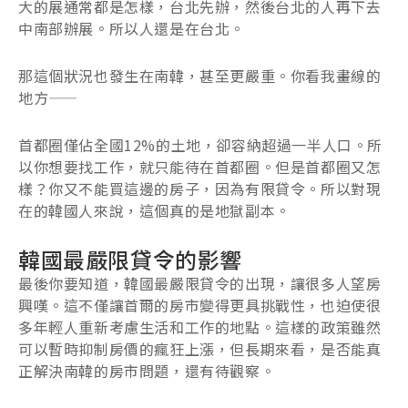
大的展通常都是怎樣，台北先辦，然後台北的人再下去
中南部辦展。所以人還是在台北。
那這個狀況也發生在南韓，甚至更嚴重。你看我畫線的
地方——
首都圈僅佔全國12%的土地，卻容納超過一半人口。所
以你想要找工作，就只能待在首都圈。但是首都圈又怎
樣？你又不能買這邊的房子，因為有限貸令。所以對現
在的韓國人來說，這個真的是地獄副本。
韓國最嚴限貸令的影響
最後你要知道，韓國最嚴限貸令的出現，讓很多人望房
興嘆。這不僅讓首爾的房市變得更具挑戰性，也迫使很
多年輕人重新考慮生活和工作的地點。這樣的政策雖然
可以暫時抑制房價的瘋狂上漲，但長期來看，是否能真
正解決南韓的房市問題，還有待觀察。