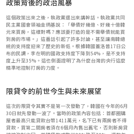
政策背後的政治風暴
這個政策出來之後，執政黨還出來講幹話。執政黨共同
民主黨國會領袖金炳基說：「舉債好幾億、好幾十億韓
元來買房，這樣對嗎？應該要打造的是不需舉債就能買
到房的市場。」這番話引起了許多討論，甚至讓南韓總
統的支持度迎來了歷史的新低。根據韓國蓋洛普17日公
布的民調，李在明的國政支持度下降到54%，是不支持
度上升至35%。這也側面證明了為什麼台灣的央行這麼
精準地控制打房的力度。
限貸令的前世今生與未來展望
這次的限貸令其實不是第一次發動了，韓國在今年的6月
30日就先發動一波了。當時的政策內容包括：首都圈購
屋者最高只能貸款台幣1411萬元，名下已有兩房者不得
貸款，買第二間房者須在6個月內售出舊宅，否則新房貸