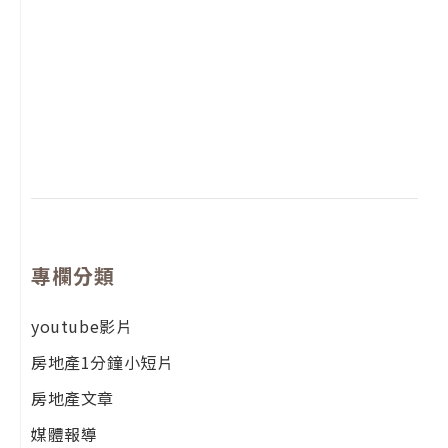
2
年
月
尚
留
專欄分類
youtube影片
房地產1分鐘小短片
房地產文章
媒體報導