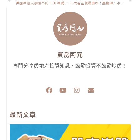
美國年輕人寧租不買！10 年房價翻倍＋房屋稅暴擊，261%股市報酬吸走房錢，台灣首購族也該警醒？【置產客不說的秘密】
6 大浴室裝潢雷區！黑磁磚、水晶吊燈、壁掛馬桶…別讓維修地獄找上門【裝潢該怎麼弄】
買房阿元
專門分享房地產投資知識，鼓勵投資不鼓勵炒房！
F
Y
I
E
a
o
n
n
c
u
s
v
e
t
t
e
最新文章
b
u
a
l
o
b
g
o
o
e
r
p
k
a
e
m