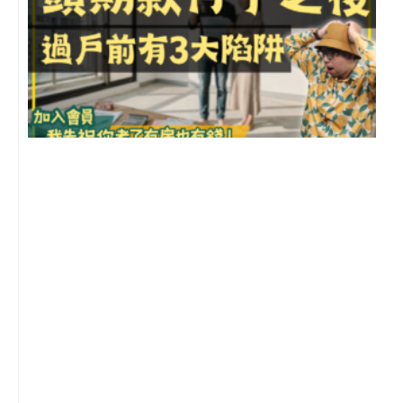
前
2
年
月
尚
留