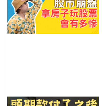
2
年
月
尚
留