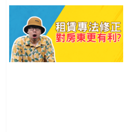
2
年
月
尚
留