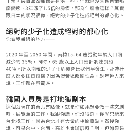
正常。房價當然都還是有漲一些，但就是沒有像首爾那
麼變態，3年漲了1.5倍的房價。那為什麼會這樣？其實
跟日本的狀況很像，絕對的少子化造成絕對的都心化。
絕對的少子化造成絕對的都心化
你看我畫線的地方——
2020 年至 2050 年間，南韓15–64 歲勞動年齡人口將
減少約 35%，同時，65 歲以上人口預計將達到約
40%。所以南韓的少子化危機會比我們早發生。那為什
麼人都要往首爾擠？因為蛋黃區攸關性命，對年輕人來
說，工作都在蛋黃區。
韓國人買房是打地獄副本
這個跟現在的台北有點像，就是你如果想要做一些文創
呀、展覽類的工作，我跟你講，你沒得選，你就只能來
台北找工作，因為台北才有大量的相關職缺。然後你
說，可是台中、台南、高雄也會辦展呀？對，但如果是