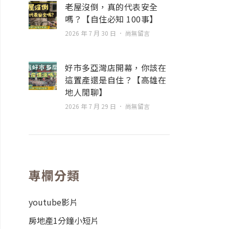
老屋沒倒，真的代表安全
嗎？【自住必知 100事】
2026 年 7 月 30 日
尚無留言
好市多亞灣店開幕，你該在
這置產還是自住？【高雄在
地人閒聊】
2026 年 7 月 29 日
尚無留言
專欄分類
youtube影片
房地產1分鐘小短片