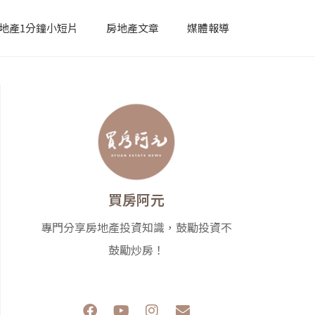
地產1分鐘小短片
房地產文章
媒體報導
買房阿元
專門分享房地產投資知識，鼓勵投資不
鼓勵炒房！
F
Y
I
E