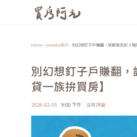
跳
至
主
要
內
Home
-
youtube影片
-
別幻想釘子戶賺翻，談都更先抓 3 
容
別幻想釘子戶賺翻，談
貸一族拚買房】
2026-02-05
9:00 下午
沒有評論