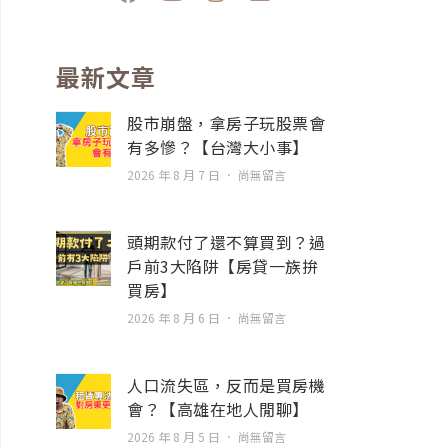
a
o
n
n
c
u
s
v
e
t
t
e
b
u
a
l
最新文章
o
b
g
o
o
e
r
p
股市崩盤，拿房子玩股票會
k
a
e
有多慘？【台灣大小事】
m
2026 年 8 月 7 日
尚無留言
頭期款付了還不算買到？過
戶前3大陷阱【房貸一族拚
買房】
2026 年 8 月 6 日
尚無留言
人口流失區，反而是買房機
會？【高雄在地人閒聊】
2026 年 8 月 5 日
尚無留言