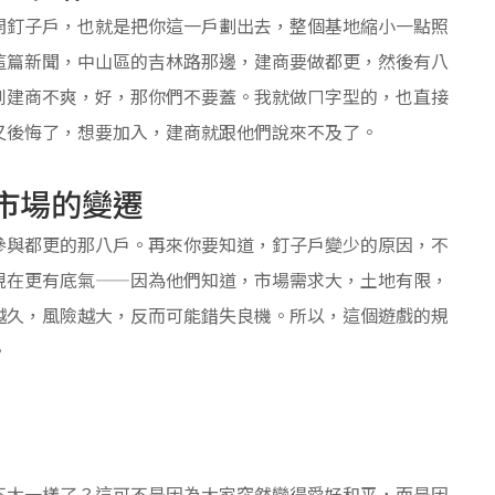
開釘子戶，也就是把你這一戶劃出去，整個基地縮小一點照
這篇新聞，中山區的吉林路那邊，建商要做都更，然後有八
到建商不爽，好，那你們不要蓋。我就做ㄇ字型的，也直接
又後悔了，想要加入，建商就跟他們說來不及了。
市場的變遷
參與都更的那八戶。再來你要知道，釘子戶變少的原因，不
現在更有底氣——因為他們知道，市場需求大，土地有限，
越久，風險越大，反而可能錯失良機。所以，這個遊戲的規
。
不太一樣了？這可不是因為大家突然變得愛好和平，而是因