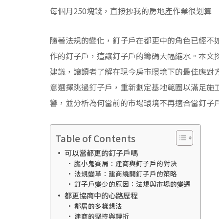
每個月250塊錢，直接抄我的房地產作業很划算
隨著法規的變化，釘子戶在都更中的角色已經不
作的釘子戶，這讓釘子戶的籌碼大幅縮水。本文
建議，讓讀者了解在現今房市環境下的最佳應對
意選擇跳過釘子戶，重新劃定基地範圍以滿足施
響，並分析為何當前的市場環境不再適合當釘子
Table of Contents
可以當都更的釘子戶嗎
膽小鬼賽局：建商與釘子戶的對決
法規變革：建商繞開釘子戶的策略
釘子戶變少的原因：法規與市場的變遷
都更協商中的心路歷程
鄰居的多樣想法
建商的堅持與轉折