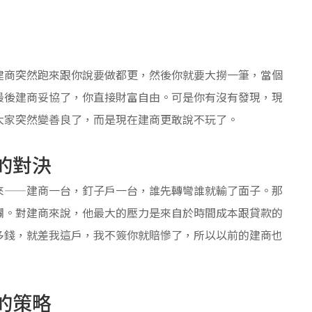
建商突然跑來跟你說要做都更，然後你就要大撈一筆，當個
最後建商妥協了，你直接財富自由。可是你有沒有發現，現
大家突然變善良了，而是現在建商更敢說不玩了。
的對決
來——建商一台，釘子戶一台，誰先轉彎誰就輸了面子。那
爛。對建商來說，他最大的壓力是來自於時間成本跟貸款的
多錢，就差我這戶，我不簽你就賠慘了，所以以前的建商也
的策略