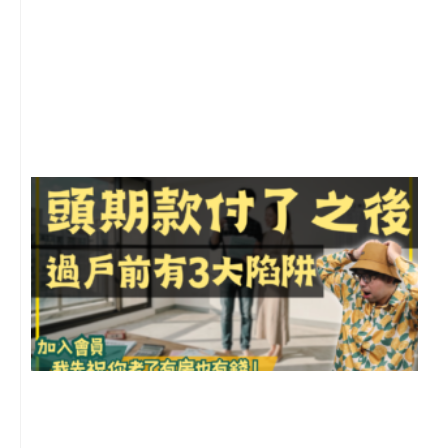
2
年
月
尚
留
前