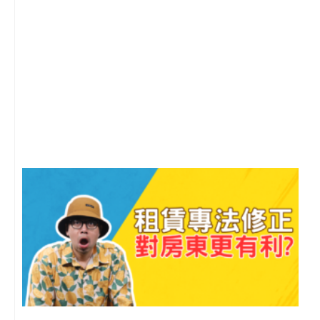
2
年
月
尚
留