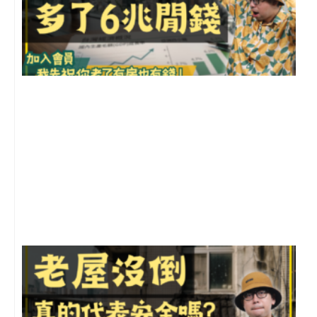
2
年
月
尚
留