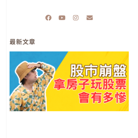
F
Y
I
E
a
o
n
n
c
u
s
v
e
t
t
e
最新文章
b
u
a
l
o
b
g
o
o
e
r
p
k
a
e
m