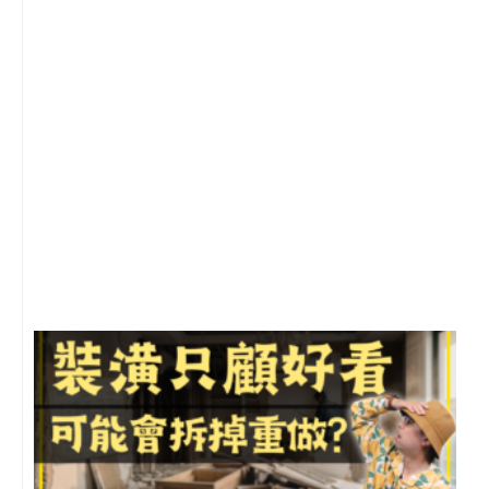
2
年
月
尚
留