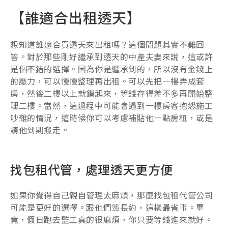
【誰適合出租透天】
想知道誰適合買透天來出租嗎？這個問題其實不難回
答。對於那些剛好繼承到透天的中產夫妻來說，這或許
是個不錯的選擇。因為你是繼承到的，所以沒有金錢上
的壓力，可以慢慢整理再出租。可以先把一樓弄成套
房，然後二樓以上就鎖起來，等錢存得差不多再開始整
理二樓。當然，這過程中可能會遇到一樓房客抱怨施工
吵雜的情況，這時候你可以考慮補貼他一點房租，或是
請他到期搬走。
找包租代管，處理透天更方便
如果你覺得自己親自管理太麻煩，那麼找包租代管公司
可能是更好的選擇。跟他們簽長約，這樣最省事。畢
竟，假日跑去監工真的很麻煩，你只要等錢進來就好。