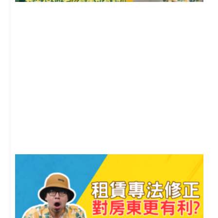
2
年
月
尚
留