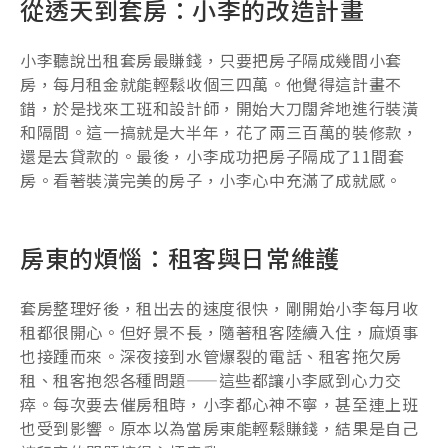
從透天到套房：小李的改造計畫
小李聽說出租套房最賺錢，只要把房子隔成幾間小套
房，每月租金就能輕鬆收個三四萬。他覺得這計畫不
錯，於是找來工班和設計師，開始大刀闊斧地進行裝潢
和隔間。這一搞就是大半年，花了兩三百萬的裝修款，
還是去貸款的。最後，小李成功把房子隔成了11間套
房。看著裝潢完美的房子，小李心中充滿了成就感。
房東的煩惱：租客與日常維護
套房整理好後，租出去的速度很快，剛開始小李每月收
租都很開心。但好景不長，隨著租客陸續入住，麻煩事
也接踵而來。深夜接到水管爆裂的電話、租客拖欠房
租、租客抱怨各種問題——這些都讓小李感到心力交
瘁。每次要去催房租時，小李都心神不寧，甚至連上班
也受到影響。原本以為當房東能輕鬆賺錢，結果是自己