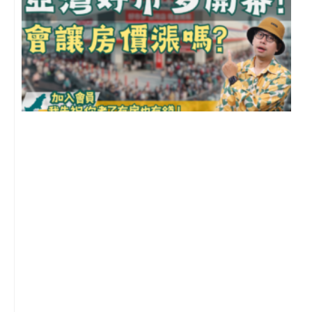
2
年
月
尚
留