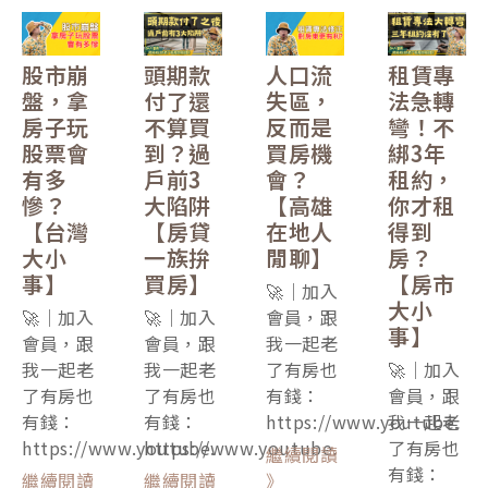
股市崩
頭期款
人口流
租賃專
盤，拿
付了還
失區，
法急轉
房子玩
不算買
反而是
彎！不
股票會
到？過
買房機
綁3年
有多
戶前3
會？
租約，
慘？
大陷阱
【高雄
你才租
【台灣
【房貸
在地人
得到
大小
一族拚
閒聊】
房？
事】
買房】
【房市
🚀｜加入
大小
🚀｜加入
🚀｜加入
會員，跟
事】
會員，跟
會員，跟
我一起老
我一起老
我一起老
了有房也
🚀｜加入
了有房也
了有房也
有錢：
會員，跟
有錢：
有錢：
https://www.youtube.
我一起老
https://www.youtube.
https://www.youtube.
了有房也
繼續閱讀
有錢：
繼續閱讀
繼續閱讀
》