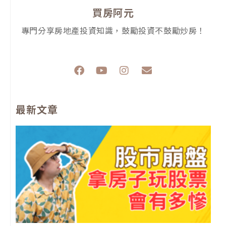
買房阿元
專門分享房地產投資知識，鼓勵投資不鼓勵炒房！
F
Y
I
E
a
o
n
n
c
u
s
v
e
t
t
e
最新文章
b
u
a
l
o
b
g
o
o
e
r
p
k
a
e
m