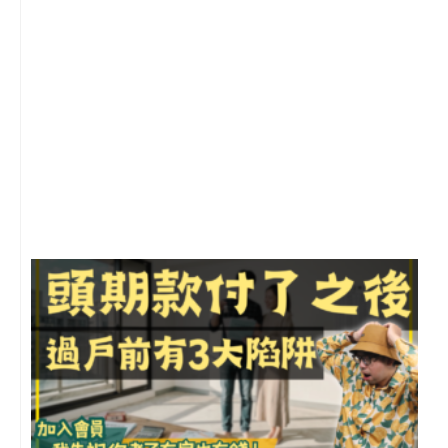
2
年
月
尚
留
前