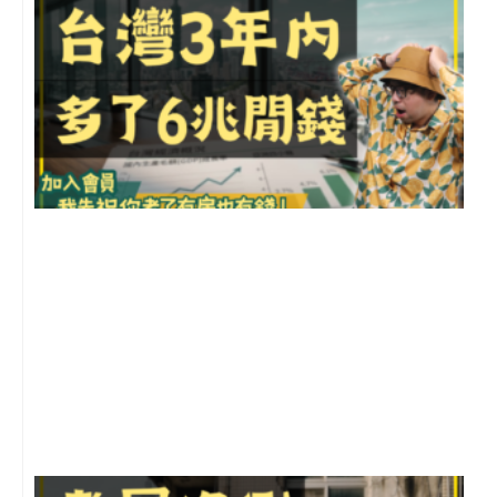
G
2
年
月
尚
留