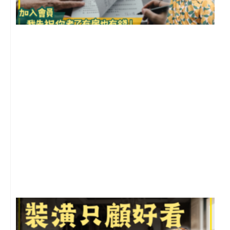
2
年
月
尚
留