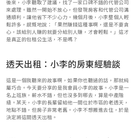
後來，小李聽取了建議，找了一家口碑不錯的代管公司
來處理。雖然一開始不放心，但發現房客和代管公司溝
通順利，讓他省下不少心力。幾個月後，小李整個人輕
鬆許多，感慨地說：「果然賺錢這種事啊，還是不要貪
心，該給別人賺的就要分給別人賺，才會輕鬆。」這才
是真正的包租公生活，不是嗎？
透天出租：小李的房東經驗談
這是一個我聽來的故事啊，如果你也聽過的話，那就純
屬巧合。今天要分享的是我會員小李的故事。小李是一
名上班族，薪水不錯，但也沒多到哪去，算是中產階
級。某天，小李的長輩留給他一間位於市區的老透天，
地點不錯，但房子非常老舊。小李不想搬進去住，於是
決定將這間透天出租。