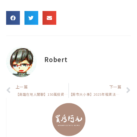
Robert
上一頁
上一篇
下一篇
【高雄在地人閒聊】150萬投資高雄房市：高風險高報酬 vs. 低風險中報酬，你會怎麼選？
【房市大小事】2025年租賃法規重大變革！房東與租客必知的3大關鍵​