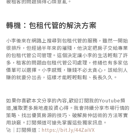
被租客的問題搞得心煩意亂。
轉機：包租代管的解決方案
小李後來在網路上搜尋到包租代管的服務，雖然一開始
很排斥，但經過半年來的摧殘，他決定把房子交給專業
的包租代管公司管理。這個決定讓小李的生活輕鬆了許
多，租客的問題由包租代管公司處理，修繕也有多家估
價單可以選擇。小李感慨，賺錢不必太貪心，該給別人
賺的就要分出去，這樣才能輕輕鬆鬆、長長久久。
如果你喜歡本文分享的內容,歡迎訂閱我的Youtube頻
道,獲取更多房地產投資心得。我會持續分享市場行情的
策略、找出優質房源的技巧、破解房仲話術的方法等實
用訣竅。訂閱頻道可搶先掌握這些獨家訊息。
🚀｜訂閱頻道：
https://bit.ly/44ZaiVX