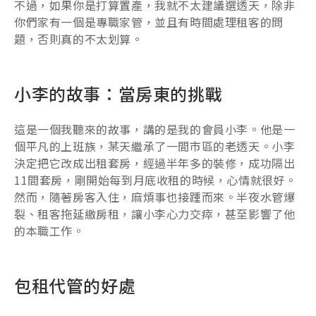
不過，如果你是打算置產，我就不太建議選透天，除非
你們家有一個是專職家管，並且有時間處理租客的問
題，否則真的不太划算。
小李的故事：當房東的挑戰
這是一個我聽來的故事，講的是我的會員小李。他是一
個平凡的上班族，某天繼承了一間市區的老透天。小李
決定把它改成出租套房，經過半年多的裝修，成功隔出
11間套房，剛開始每到月底收租的時候，心情就很好。
然而，隨著房客入住，麻煩事也接踵而來。半夜水管爆
裂、租客拖延繳房租，讓小李心力交瘁，甚至影響了他
的本職工作。
包租代管的好處